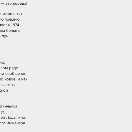
 — это победа!
в мире опыт
ую премию.
 июля 1874
на белья в
а при
ии,
елом ряде
али сообщения
о новое, и как
магазины
ской
убличными
де,
лей Лодыгина.
кого инженера