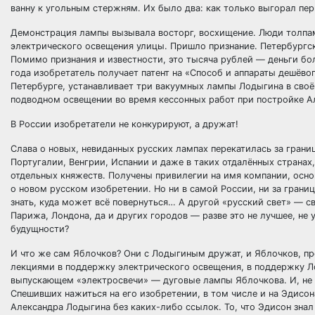
ванну к угольным стержням. Их было два: как только выгорал пер
Демонстрация лампы вызывала восторг, восхищение. Люди толпам
электрического освещения улицы. Пришло признание. Петербург
Помимо признания и известности, это тысяча рублей — деньги бо
года изобретатель получает патент на «Способ и аппараты дешёво
Петербурге, устанавливает три вакуумных лампы Лодыгина в сво
подводном освещении во время кессонных работ при постройке А
В России изобретатели не конкурируют, а дружат!
Слава о новых, невиданных русских лампах перекатилась за границ
Португалии, Венгрии, Испании и даже в таких отдалённых странах
отдельных княжеств. Получены привилегии на имя компании, осн
о новом русском изобретении. Но ни в самой России, ни за границ
знать, куда может всё повернуться… А другой «русский свет» — с
Парижа, Лондона, да и других городов — разве это не лучшее, н
будущности?
И что же сам Яблочков? Они с Лодыгиным дружат, и Яблочков, п
лекциями в поддержку электрического освещения, в поддержку Л
выпускающем «электросвечи» — дуговые лампы Яблочкова. И, не 
Спешивших нажиться на его изобретении, в том числе и на Эдисо
Александра Лодыгина без каких-либо ссылок. То, что Эдисон знал