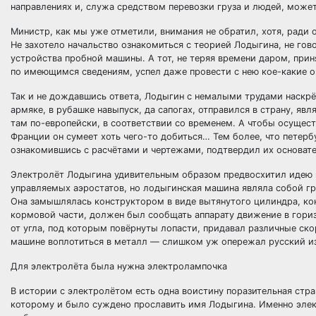
направлениях и, служа средством перевозки груза и людей, може
Министр, как мы уже отметили, внимания не обратил, хотя, ради 
Не захотело начальство ознакомиться с теорией Лодыгина, не гов
устройства пробной машины. А тот, не теряя времени даром, прин
по имеющимся сведениям, успел даже провести с нею кое-какие 
Так и не дождавшись ответа, Лодыгин с немалыми трудами наскрёб
армяке, в рубашке навыпуск, да сапогах, отправился в страну, яв
там по-европейски, в соответствии со временем. А чтобы осуществ
Франции он сумеет хоть чего-то добиться… Тем более, что петер
ознакомившись с расчётами и чертежами, подтвердил их основате
Электролёт Лодыгина удивительным образом предвосхитил идею и
управляемых аэростатов, но лодыгинская машина являла собой гр
Она замышлялась конструктором в виде вытянутого цилиндра, кон
кормовой части, должен был сообщать аппарату движение в гориз
от угла, под которым повёрнуты лопасти, придавал различные ско
машине воплотиться в металл — слишком уж опережал русский и
Для электролёта была нужна электролампочка
В истории с электролётом есть одна воистину поразительная стра
которому и было суждено прославить имя Лодыгина. Именно элект