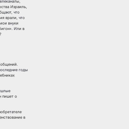
телеканалы,
рства Израиль,
бщают, что
мя врали, что
 мои внуки
бигон». Или в
?
ообщений.
 последние годы
чебниках
 ушлые
н пишет о
зобретателе
енствование в