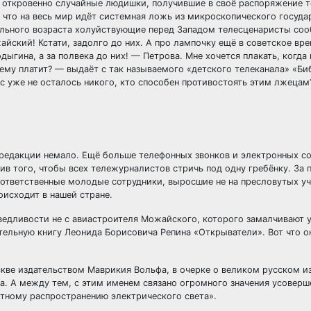
и откровенно случайные людишки, получившие в своё распоряжение 
, что на весь мир идёт системная ложь из микроскопического госуда
ольного возраста холуйствующие перед Западом телесценаристы соо
йский! Кстати, задолго до них. А про лампочку ещё в советское вре
ыгина, а за полвека до них! — Петрова. Мне хочется плакать, когда
ему платит? — выдаёт с так называемого «детского телеканала» «Би
с уже не осталось никого, кто способен противостоять этим лжецам
 редакции немало. Ещё больше телефонных звонков и электронных с
тив того, чтобы всех тележурналистов стричь под одну гребёнку. За
 ответственные молодые сотрудники, выросшие не на пресловутых у
исходит в нашей стране.
аведливости не с авиастроителя Можайского, которого замалчивают
тельную книгу Леонида Борисовича Репина «Открыватели». Вот что о
скве издательством Маврикия Вольфа, в очерке о великом русском и
. А между тем, с этим именем связано огромного значения усоверш
тному распространению электрического света».