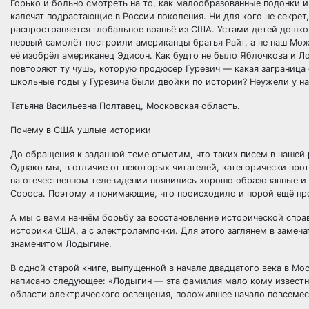
Горько и больно смотреть на то, как малообразованные подонки 
калечат подрастающие в России поколения. Ни для кого не секрет
распространяется глобальное враньё из США. Устами детей дошк
первый самолёт построили американцы братья Райт, а не наш Можа
её изобрёл американец Эдисон. Как будто не было Яблочкова и Лод
повторяют ту чушь, которую продюсер Гуревич — какая заграница 
школьные годы у Гуревича были двойки по истории? Неужели у на
Татьяна Васильевна Полтавец, Московская область.
Почему в США ушлые историки
До обращения к заданной теме отметим, что таких писем в нашей
Однако мы, в отличие от некоторых читателей, категорически про
на отечественном телевидении появились хорошо образованные и
Сороса. Поэтому и понимающие, что происходило и порой ещё про
А мы с вами начнём борьбу за восстановление исторической спр
историки США, а с электролампочки. Для этого заглянем в замеча
знаменитом Лодыгине.
В одной старой книге, выпущенной в начале двадцатого века в Мо
написано следующее: «Лодыгин — эта фамилия мало кому известна
области электрического освещения, положившее начало повсемес