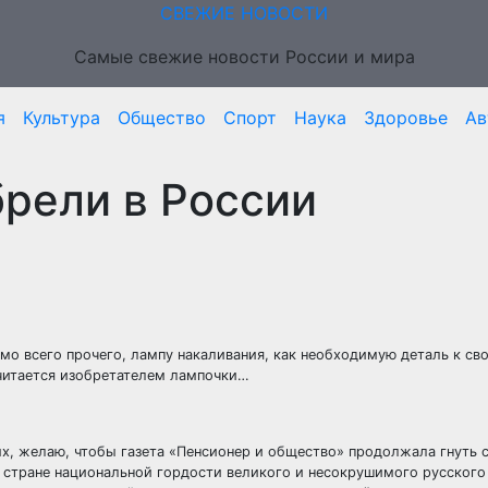
СВЕЖИЕ НОВОСТИ
Самые свежие новости России и мира
я
Культура
Общество
Спорт
Наука
Здоровье
Ав
рели в России
мо всего прочего, лампу накаливания, как необходимую деталь к св
считается изобретателем лампочки…
ых, желаю, чтобы газета «Пенсионер и общество» продолжала гнуть 
 стране национальной гордости великого и несокрушимого русского