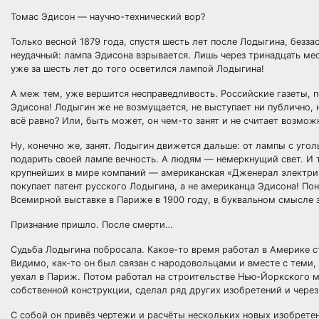
Томас Эдисон — научно-технический вор?
Только весной 1879 года, спустя шесть лет после Лодыгина, безз
неудачный: лампа Эдисона взрывается. Лишь через тринадцать мес
уже за шесть лет до того осветился лампой Лодыгина!
А меж тем, уже вершится несправедливость. Российские газеты, 
Эдисона! Лодыгин же не возмущается, не выступает ни публично, 
всё равно? Или, быть может, он чем-то занят и не считает возмо
Ну, конечно же, занят. Лодыгин движется дальше: от лампы с уго
подарить своей лампе вечность. А людям — немеркнущий свет. И т
крупнейших в мире компаний — американская «Дженерал электрик
покупает патент русского Лодыгина, а не американца Эдисона! П
Всемирной выставке в Париже в 1900 году, в буквальном смысле 
Признание пришло. После смерти…
Судьба Лодыгина побросала. Какое-то время работал в Америке 
Видимо, как-то он был связан с народовольцами и вместе с теми, 
уехал в Париж. Потом работал на строительстве Нью-Йоркского
собственной конструкции, сделал ряд других изобретений и через
С собой он привёз чертежи и расчёты нескольких новых изобрете