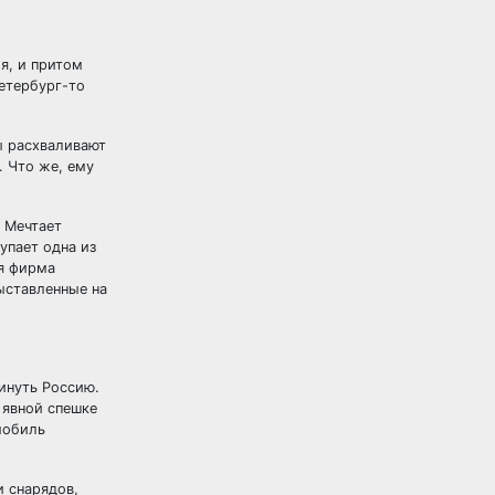
я, и притом
Петербург-то
ы расхваливают
. Что же, ему
. Мечтает
упает одна из
я фирма
ыставленные на
инуть Россию.
 явной спешке
мобиль
и снарядов,