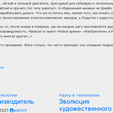
 лёгкий и сильный двигатель, пригодный для субмарин и летательны
блей и прочего (по типу ракеты)». А сбережений никаких не привёз. 
зарабатывать деньги. Что же осталось ему, кроме того, как искать 
о проектированию электрохимических заводов, и Лодыгин с радость
рь-то, после жизни в Америке, где на каждом шагу прославлялся уд
есправедливость. Написал в газете «Новое время»: «Изобретатель в 
ыту многих других…»
есто признанию. Жаль только, что часто приходит оно слишком поздно
ной
хнологии
Наука и технологии
оизводитель
Эволюция
художественного
 2021
admin1