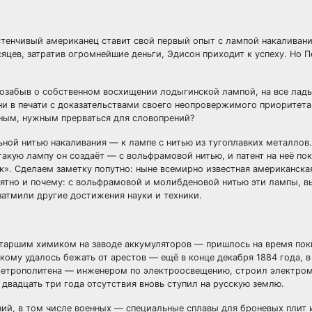
астенчивый американец ставит свой первый опыт с лампой накаливани
яцев, затратив огромнейшие деньги, Эдисон приходит к успеху. Но 
позабыв о собственном восхищении лодыгинской лампой, на все лад
ни в печати с доказательствами своего неопровержимого приоритета
жным, нужным прерваться для словопрений?
льной нитью накаливания — к лампе с нитью из тугоплавких металлов
акую лампу он создаёт — с вольфрамовой нитью, и патент на неё пок
». Сделаем заметку попутно: ныне всемирно известная американска
онятно и почему: с вольфрамовой и молибденовой нитью эти лампы, в
затмили другие достижения науки и техники.
старшим химиком на заводе аккумуляторов — пришлось на время пок
кому удалось бежать от арестов — ещё в конце декабря 1884 года, в
 метрополитена — инженером по электроосвещению, строил электро
 двадцать три года отсутствия вновь ступил на русскую землю.
ний, в том числе военных — специальные сплавы для броневых плит 