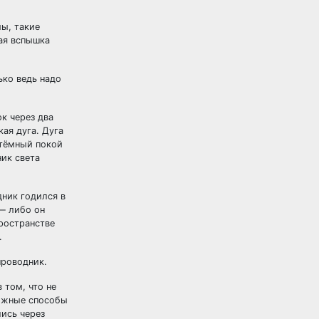
мы, такие
ная вспышка
ько ведь надо
к через два
ая дуга. Дуга
 тёмный покой
ник света
ник годился в
 — либо он
пространстве
.
проводник.
 том, что не
можные способы
ись через