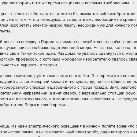
т удовлетворить в то же время специально военным требованиям…»
одного только любопытства, должен бы вызвать к себе изобретателя
оря уже о том, что и не подумало выделить ему необходимые средст
ялся изобретать электрическую лампу, необходимую для ночного пол
опыты.
 денег на поездку в Париж и, нимало не позаботясь о своём гардеро
ляющуюся признанной законодательницей моды. Не за тем, конечно, ч
ить свои технические идеи. Раз дома не удалось сдвинуться с места
бургский профессор, с которым молодому изобретателю удалось связ
льность и верность в теории.
 основные конструктивные черты вертолёта. В то время уже появл
ядущий этап инженерной мысли и, по существу, ничего общего не им
усообразного спереди и шаровидного с торца позади. Винт, распол
онтальном направлении, а винт сверху, с вертикально стоящей осью,
рости и в вертикальном, и в горизонтальном направлении. Не сужде
зобретатель Лодыгин своё время…
ница. Из идеи электрического освещения в ночном полёте возникло 
рическая лампа, а не замечательный электролёт, ради которого он 