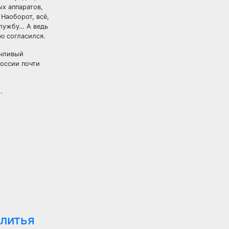
х аппаратов,
Наоборот, всё,
службу… А ведь
ю согласился.
ачливый
России почти
.
 литья