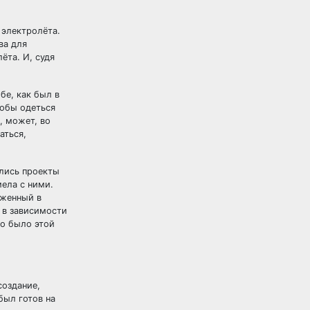
 электролёта.
ва для
ёта. И, судя
бе, как был в
тобы одеться
, может, во
аться,
ялись проекты
ела с ними.
оженный в
 в зависимости
но было этой
создание,
был готов на