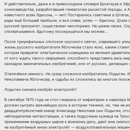
И действительно, даже и в превосходном словаре Брокгауза и Эфр
коннозаводства, разработавший генеалогию рысистой породы, а 
известного всем Эдисона, — нет! Постарались газетчики в Штата
ради ещё большей прибыли, и вся слава, успех — Эдисону. Дома
русский приоритет, существовал неоспоримо. Не ценим своих. Спус
спохватываемся. Вдогонку посокрушаться мы можем…
После триумфальных сполохов «русского света», озарившего улиц
жизнь русского изобретателя Яблочкова стало ясно, каким станет
которая превратит электрическое освещение из явления удивител
от кого ждать такого свершения, способного представить весь м
каскадом замечательных изобретений, или от русских, делающих с
Отвлечёмся немного. Не сразу сложился изобретатель Лодыгин. И
Николаевича Яблочкова, и судьбы их сложились во многом похож
Лодыгин сначала изобрёл электролёт!
В сентябре 1870 года на стол генерала от инфантерии и кавалер
должен сыграть важнейшую роль в истории техники, но, тем не ме
двадцатитрёхлетний юнкер Александр Николаев сын Лодыгин, отс
наблюдателем метеостанции, а также подручным кузнеца на Туль
применением воздушных шаров к военному делу, дают мне смелос
на изобретённый мною электролёт — воздухоплавательную машину