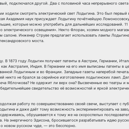
вый, подключался другой. Два с половиной часа непрерывного света
и ходили смотреть электрический свет Лодыгина. Это был первый 
ская Академия наук присуждает Лодыгину почётнейшую Ломоносовск
льшие, которые можно употребить для дальнейших исследований. 11
го электрического освещения». Некто Флоран, хозяин модного магази
ём салоне. Инженер Струве предлагает использовать лампы Лодыгин
лександровского моста.
у. В 1873 году Лодыгин получает патенты в Австрии, Германии, Итал
, как Австралия, Индия. В Германии на его имя выписаны патенты в ц
ованной Лодыгиным и во Франции. Западные газеты наперебой печат
ей никто не брался за серийное изготовление лодыгинских ламп. Дел
веча Яблочкова? Не одержит ли верх она? Высвеченные ею театры и 
е убедительнейшее свидетельство её возможностей и яркой электриче
родолжая работу по совершенствованию своей свечи, выступает с п
одыгина и даже даёт тому возможность экспериментировать на заво
сдерживаясь, обрушивается к тому же на скороспелых последовате
на. На энергичного Эдисона, бросившегося разрабатывать идею русс
 о новом русском чуде, — это бесспорно.