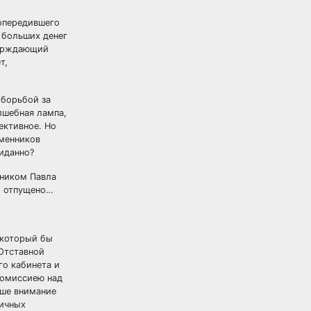
 опередившего
 больших денег
верждающий
т,
 борьбой за
лшебная лампа,
ективное. Но
еменников
жиданно?
сником Павла
о отпущено…
 который бы
 Отставной
о кабинета и
комиссиею над
аше внимание
личных