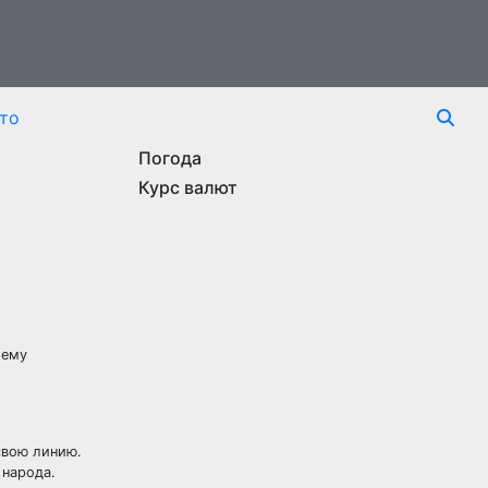
то
Погода
Курс валют
оему
свою линию.
 народа.