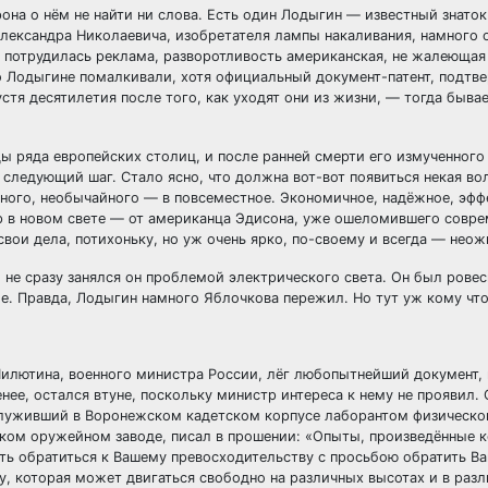
она о нём не найти ни слова. Есть один Лодыгин — известный знаток
Александра Николаевича, изобретателя лампы накаливания, намного
х, потрудилась реклама, разворотливость американская, не жалеющая
 о Лодыгине помалкивали, хотя официальный документ-патент, подт
тя десятилетия после того, как уходят они из жизни, — тогда бывае
ы ряда европейских столиц, и после ранней смерти его измученного
 следующий шаг. Стало ясно, что должна вот-вот появиться некая во
ьного, необычайного — в повсеместное. Экономичное, надёжное, эфф
ир в новом свете — от американца Эдисона, уже ошеломившего совр
вои дела, потихоньку, но уж очень ярко, по-своему и всегда — нео
 не сразу занялся он проблемой электрического света. Он был рове
е. Правда, Лодыгин намного Яблочкова пережил. Но тут уж кому чт
а Милютина, военного министра России, лёг любопытнейший документ,
нее, остался втуне, поскольку министр интереса к нему не проявил.
луживший в Воронежском кадетском корпусе лаборантом физическог
ском оружейном заводе, писал в прошении: «Опыты, произведённые 
ть обратиться к Вашему превосходительству с просьбою обратить В
, которая может двигаться свободно на различных высотах и в раз