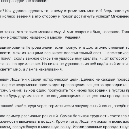
, несправедливое забвение.
? Как удалось сделать то, к чему стремились многие? Ведь такие у
 колесо везения в его сторону и помог достигнуть успеха? Мгновен
о таких, что только мешали ему. А миг озарения был, наверное. Тол
арение счастливо найденной мысли. Решения.
адимировича Петрова знали: если пропустить достаточно сильный то
звести, меж их концами возникает ослепительный свет — электрическ
у понял, сколь важное открытие удалось ему сделать: «…от которого
уга нашла применение. Но никак не удавалось из неё надёжный источ
светит мир, а лампа накаливания.
евич Лодыгин к своей исторической цели. Далеко не каждый провод
ри нагреве непременно происходят превращения вещества проводника
ся». Значит, выход один: пропускать ток через проводник в пустом 
ким-нибудь другим газом, не соединяющимся с веществом проводника
клянной колбе, куда через герметически закупоренный конец введён 
ала пример различных решений. Самая большая трудность состояла в
ежённости выкачивать воздух. Кроме того, Лодыгин искал и всевоз
анием, погружённую в масляную ванну. Изолированные провода тянул