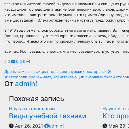
электрохимический способ выделения алюминия и свинца из руды,
«воздушное торпедо для атаки неприятельских аэропланов, дирижа
что имелось, растратилось. Не умел он, в пример Эдисону, жадно 
уже шестьдесят… Электротехнический институт предложил курс п
В 1910 году отмечалось сорокалетие лампы накаливания. Вот тепе
Эдисон, прорвалась у Александра Николаевича горечь, обида за н
что пария… Я знаю это как по своему личному опыту, так и по оп
Всё так. Но, правда, случается, что несправедливость уступает м
Навигация
Дроны заменят официантов в сингапурских ресторанах
Изобрели бронежилет, «притягивающий снаряды» тупой сторо
по
От
admin1
записям
Похожая запись
Наука и технологии
Наука и те
Виды учебной техники
Кто пр
Авг 26, 2021
admin1
Май 29,