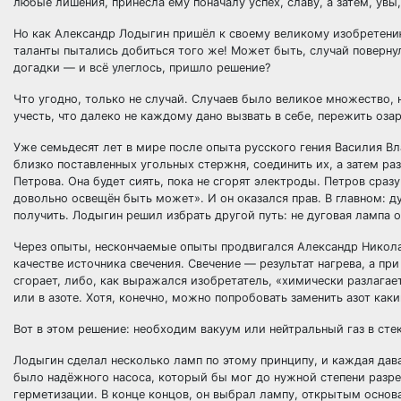
любые лишения, принесла ему поначалу успех, славу, а затем, увы
Но как Александр Лодыгин пришёл к своему великому изобретению
таланты пытались добиться того же! Может быть, случай повернул
догадки — и всё улеглось, пришло решение?
Что угодно, только не случай. Случаев было великое множество, н
учесть, что далеко не каждому дано вызвать в себе, пережить оз
Уже семьдесят лет в мире после опыта русского гения Василия Вл
близко поставленных угольных стержня, соединить их, а затем ра
Петрова. Она будет сиять, пока не сгорят электроды. Петров сраз
довольно освещён быть может». И он оказался прав. В главном: д
получить. Лодыгин решил избрать другой путь: не дуговая лампа о
Через опыты, нескончаемые опыты продвигался Александр Никола
качестве источника свечения. Свечение — результат нагрева, а п
сгорает, либо, как выражался изобретатель, «химически разлагает
или в азоте. Хотя, конечно, можно попробовать заменить азот ка
Вот в этом решение: необходим вакуум или нейтральный газ в сте
Лодыгин сделал несколько ламп по этому принципу, и каждая дав
было надёжного насоса, который бы мог до нужной степени разр
герметизации. В конце концов, он выбрал лампу, открытым основ