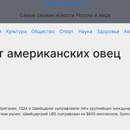
СВЕЖИЕ НОВОСТИ
Самые свежие новости России и мира
я
Культура
Общество
Спорт
Наука
Здоровье
Ав
т американских овец
икобритании, США и Швейцарии оштрафовали пять крупнейших междун
тном рынке. Швейцарский UBS оштрафован на $800 миллионов, брита