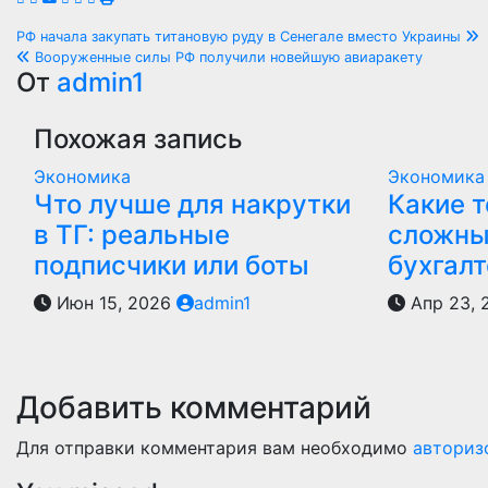
Навигация
РФ начала закупать титановую руду в Сенегале вместо Украины
Вооруженные силы РФ получили новейшую авиаракету
по
От
admin1
записям
Похожая запись
Экономика
Экономика
Что лучше для накрутки
Какие 
в ТГ: реальные
сложны
подписчики или боты
бухгалт
Июн 15, 2026
admin1
Апр 23,
Добавить комментарий
Для отправки комментария вам необходимо
авториз