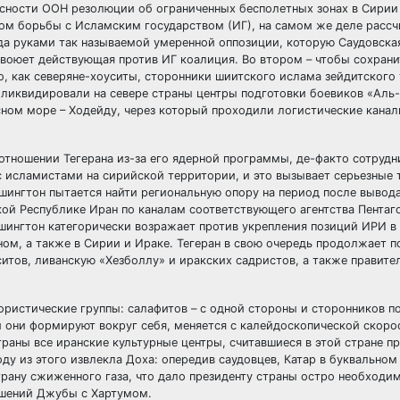
сности ООН резолюции об ограниченных бесполетных зонах в Сирии
огом борьбы с Исламским государством (ИГ), на самом же деле расс
да руками так называемой умеренной оппозиции, которую Саудовска
воюет действующая против ИГ коалиция. Во втором – чтобы сохрани
о, как северяне-хоуситы, сторонники шиитского ислама зейдитского 
ликвидировали на севере страны центры подготовки боевиков «Аль-
асном море – Ходейду, через который проходили логистические кана
отношении Тегерана из-за его ядерной программы, де-факто сотрудн
исламистами на сирийской территории, и это вызывает серьезные 
шингтон пытается найти региональную опору на период после вывод
кой Республике Иран по каналам соответствующего агентства Пентаг
ашингтон категорически возражает против укрепления позиций ИРИ в 
ом, а также в Сирии и Ираке. Тегеран в свою очередь продолжает 
итов, ливанскую «Хезболлу» и иракских садристов, а также правите
ористические группы: салафитов – с одной стороны и сторонников п
й они формируют вокруг себя, меняется с калейдоскопической скорос
траны все иранские культурные центры, считавшиеся в этой стране 
у из этого извлекла Доха: опередив саудовцев, Катар в буквально
 страну сжиженного газа, что дало президенту страны остро необходи
ошений Джубы с Хартумом.