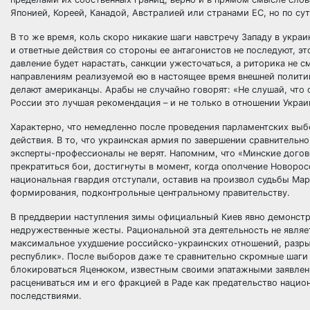
Японией, Кореей, Канадой, Австралией или странами ЕС, но по су
В то же время, коль скоро никакие шаги навстречу Западу в укра
и ответные действия со стороны ее антагонистов не последуют, э
давление будет нарастать, санкции ужесточаться, а риторика не 
направлениям реализуемой ею в настоящее время внешней политик
делают американцы. Арабы не случайно говорят: «Не слушай, что с
России это лучшая рекомендация – и не только в отношении Украи
Характерно, что немедленно после проведения парламентских выб
действия. В то, что украинская армия по завершении сравнительн
эксперты-профессионалы не верят. Напомним, что «Минские дого
прекратиться бои, достигнуты в момент, когда ополчение Новорос
национальная гвардия отступали, оставив на произвол судьбы Мар
формирования, подконтрольные центральному правительству.
В преддверии наступления зимы официальный Киев явно демонстр
недружественные жесты. Рациональной эта деятельность не являе
максимальное ухудшение российско-украинских отношений, разры
республик». После выборов даже те сравнительно скромные шаги 
блокироваться Яценюком, известным своими эпатажными заявлени
расцениваться им и его фракцией в Раде как предательство наци
последствиями.