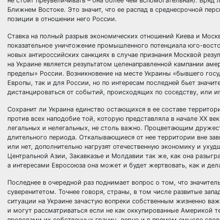
не стоит преувеличивать – она более чем вспомогательная). Вряд 
Ближнем Востоке. Это значит, что ее распад в среднесрочной перс
позиции в отношении него России.
Ставка на полный разрыв экономических отношений Киева и Москв
показательное уничтожение промышленного потенциала юго-восто
новых антироссийских санкциях в случае признания Москвой резу
на Украине является результатом целенаправленной кампании аме
пределы» России. Возникновение на месте Украины «бывшего госу
Европы, так и для России, но по интересам последней бьет значит
дистанцироваться от событий, происходящих по соседству, или и
Сохранит ли Украина единство остающихся в ее составе территорий
против всех наподобие той, которую представляла в начале ХХ ве
легальных и нелегальных, не столь важно. Процветающим дружес
длительного периода. Откалывающиеся от нее территории вне зав
или нет, дополнительно нагрузят отечественную экономику и ухуд
Центральной Азии, Закавказье и Молдавии так же, как она разыгр
а интересами Евросоюза она может и будет жертвовать, как и дела
Последнее в очередной раз поднимает вопрос о том, что значител
суверенитетом. Точнее говоря, страны, в том числе развитые зап
ситуации на Украине зачастую вопреки собственным жизненно ва
и могут рассматриваться если не как оккупированные Америкой т
пределами их собственных границ, верно и в прямом смысле слова