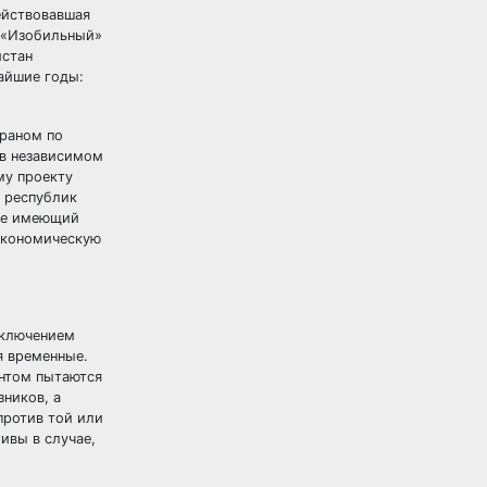
ействовавшая
С «Изобильный»
истан
айшие годы:
Ираном по
 в независимом
му проекту
х республик
 не имеющий
экономическую
сключением
я временные.
ентом пытаются
зников, а
против той или
ивы в случае,