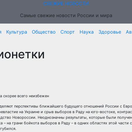
СВЕЖИЕ НОВОСТИ
Самые свежие новости России и мира
я
Культура
Общество
Спорт
Наука
Здоровье
Ав
ионетки
 а скорее всего неизбежен
еделяют перспективы ближайшего будущего отношений России с Евр
оевластие на Украине и срыв выборов в Раду на юго-востоке, контра
дство Новороссии. Неоднозначны результаты, которые были получен
– на грани бойкота выборов в Раду – в одних областях этой части 
угубился.