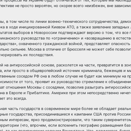
ли процессы на Украине будут отличаться от тех, которые мы наблюд
пективе не просто вероятен, но скорее всего неизбежен, вне зависим
ы, в том числе по линии военно-технического сотрудничества, демо
ка в ходе инициированной Киевом АТО, а также заявление западных
льтатов выборов в Новороссии подтверждают версию о том, что все
риканского руководства по «ограничению» и «возвращению в естест
дарства», охваченного гражданской войной, представляет опасность
ельно сильнее. Москва в отличие от Брюсселя не может себе позволи
гнорировать их последствия.
 на антироссийской основе, расколется на части, превратится в зон
ка, или просто в общевропейский источник криминала, беженцев и м
твенным соседом РФ она в любом случае не будет как минимум на п
исимости от того, проявит их руководство стремление к объединени
шат отношения Москвы с соседями, позволив разыграть антироссийск
ана в Европе и Прибалтике. Америке при этом непосредственно ничег
ет это всегда.
ьная часть государств в современном мире более не обладает реаль
адные государства, присоединившиеся к кампании США против России
жным интересам, ярко продемонстрировали, что таким суверенитето
ерритории (что, впрочем, если вспомнить географию размещения баз
), то как политические колонии Вашингтона. Что, разумеется, будет