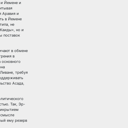
 и Йемене и
читывая
я Аравия и
ть в Йемене
типа, не
Каиды», но и
лы поставок
ичают в обмене
трения в
а основного
она
Ливане, требуя
поддерживать
льство Асада,
олитического
тью. Так, Эр-
прикрытием
м смысле
мый ему резерв