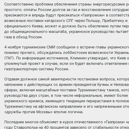
Соответственно проблема обеспечения страны энергоресурсами р
простого: оплаты России долгов за газ и восстановления сотрудн
пресекаются и впредь будут пресекаться «Газпромом» в соответст
возможные поставки катарского СПГ через Польшу, Прибалтику и 
официального Киева, может и должно быть обеспечено путем пере
до общенационального масштаба, украинское руководство пытаетс
газа в обход России.
4 ноября туркменские СМИ сообщили о встрече главы украинско
помимо прочего, обсуждались лоббистские возможности Украины 
(ТКГ). По информации источников, Климкин утверждал, что Киев 
упомянутый проект в случае, если он будет включать ответвление
газотранспортную систему России.
Отдавая должное самой авантюрности постановки вопроса, котора
напомним о действующих со времен президентов Кучмы и Ниязова 
сферах, включая масштабные поставки Туркменистану танков, кот
руководства двух стран, в том числе неформальные, имеют более
украинского кризиса, имеющего тенденции перерастания в полном
Туркменистану на афганском направлении и его напряженными отн
«дружбы против Москвы» вполне логична.
Последнее многое объясняет в курсе отечественного «Газпрома» н
году Ставрополье на 40 процентов зависело от стабильности отн