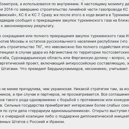
убометров, а использовался по внутренним. К настоящему моменту д
ря 2014-го завершено строительство линейной части газопровода К
нский», КС 6 и КС 7. Сразу же после этого в ходе визита в Туркмен
едведев сообщил о прекращении закупок туркменского газа на ближ
 к закономерному результату.
о сокращения или полного прекращения закупок туркменского газа 
отив Москвы и остатков русскоязычного населения республики (что
ать строительство ТКГ, что невозможно без полного содействия это
тенциал в случае удара из Афганистана по территории постсоветски
ргаба, Сурхандарьинскую область или Ферганскую долину – вопрос,
энергетический проект, включающий антироссийскую составляющую, 
Штатами. Что президент Бердымухаммедов, несомненно, учитывает.
 не менее причудлива, чем украинская. Никакой стратегии там, за и
иков, а при случае и партнеров, не просматривается. Все соглашени
зов такого рода одновременно с борьбой с противником или конкур
ов. Сильные государства пренебрегают интересами более слабых сою
уя по сути дела «террариум единомышленников». Открыто выступая 
ии к очередной коалиции либо о поддержке дипломатической инициат
енных Штатов с Россией и Ираном.