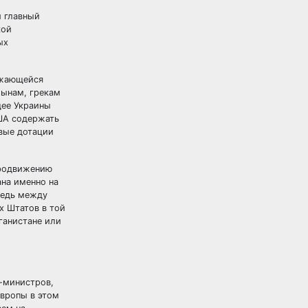
и главный
кой
ых
лжающейся
мынам, грекам
щее Украины
США содержать
овые дотации
продвижению
ана именно на
редь между
х Штатов в той
фганистане или
-министров,
Европы в этом