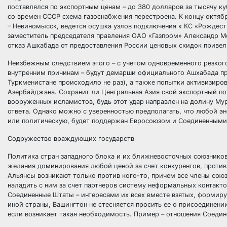
поставлялся по экспортным ценам – до 380 долларов за тысячу к
со времен СССР схема газоснабжения перестроена. К концу октяб
– Невиномысск, ведется осушка узлов подключения к КС «Рождестве
заместитель председателя правления ОАО «Газпром» Александр М
отказ Ашхабада от предоставления России ценовых скидок привел
Неизбежным следствием этого – с учетом одновременного резког
внутренним причинам – будут демарши официального Ашхабада пр
Туркменистане происходило не раз), а также попытки активизиров
Азербайджана. Сохранит ли Центральная Азия свой экспортный по
вооруженных исламистов, будь этот удар направлен на долину Му
ответа. Однако можно с уверенностью предполагать, что любой 
или политическую, будет поддержан Евросоюзом и Соединенными 
Содружество враждующих государств
Политика стран западного блока и их ближневосточных союзников
желания доминирования любой ценой за счет конкурентов, противн
Альянсы возникают только против кого-то, причем все члены сою
наладить с ним за счет партнеров систему неформальных контакт
Соединенные Штаты – интересами их всех вместе взятых, формир
иной страны, Вашингтон не стесняется просить ее о присоединен
если возникает такая необходимость. Пример – отношения Соедин