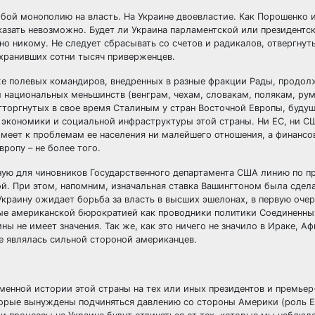
обой монополию на власть. На Украине двоевластие. Как Порошенко 
азать невозможно. Будет ли Украина парламентской или президентс
но никому. Не следует сбрасывать со счетов и радикалов, отвергнут
охранивших сотни тысяч приверженцев.
кже полевых командиров, внедренных в разные фракции Рады, продо
национальных меньшинств (венграм, чехам, словакам, полякам, ру
отторгнутых в свое время Сталиным у стран Восточной Европы, буду
с экономики и социальной инфраструктуры этой страны. Ни ЕС, ни 
имеет к проблемам ее населения ни малейшего отношения, а финанс
ропу – не более того.
ную для чиновников Государственного департамента США линию по 
ой. При этом, напомним, изначальная ставка Вашингтоном была сдел
Украину ожидает борьба за власть в высших эшелонах, в первую оче
ые американской бюрократией как проводники политики Соединенны
ны не имеет значения. Так же, как это ничего не значило в Ираке, А
не являлась сильной стороной американцев.
менной истории этой страны на тех или иных президентов и премьер
которые вынуждены подчиняться давлению со стороны Америки (роль 