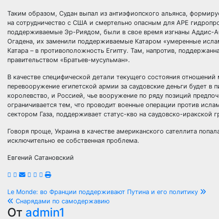
Таким образом, Судан выпал из антиэфиопского альянса, формиру
на сотрудничество с США и смертельно опасным для АРЕ гидропро
поддерживаемые Эр-Риядом, были в свое время изгнаны Аддис-А
Огадена, их заменили поддерживаемые Катаром «умеренные ислам
Катара – в противоположность Египту. Там, напротив, поддержан
правительством «Братьев-мусульман».
В качестве специфической детали текущего состояния отношений
перевооружение египетской армии за саудовские деньги будет в 
королевство, и Россией, чье вооружение по ряду позиций предпоч
ограничивается тем, что проводит военные операции против исла
сектором Газа, поддерживает статус-кво на саудовско-иракской г
Говоря проще, Украина в качестве американского сателлита попал
исключительно ее собственная проблема.
Евгений Сатановский
Навигация
Le Monde: во Франции поддерживают Путина и его политику
Снарядами по самодержавию
по
От
admin1