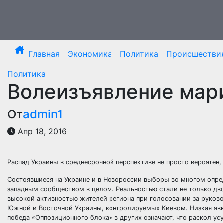
Перейти
к
содержимому
Главная
Экономика
Политика
Происшестви
Политика
Волеизъявление мар
От
admin1
Апр 18, 2016
Распад Украины в среднесрочной перспективе не просто вероятен,
Состоявшиеся на Украине и в Новороссии выборы во многом опр
западным сообществом в целом. Реальностью стали
не только дв
высокой активностью жителей региона при голосовании за руково
Южной и Восточной Украины, контролируемых Киевом. Низкая явка 
победа «Оппозиционного блока» в других означают, что раскол ус