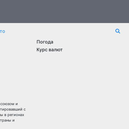
то
Погода
Курс валют
осоюзом и
стировавший с
ы в регионах
страны и