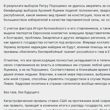
В результате выборов Петру Порошенко не удалось закрепить за с
бенефициар выборов Арсений Яценюк поделят полномочия, предск
республикой, какой именно вид примет ее конституция, пока не яс
большинством избирателей в качестве парламентской силы, но с
С учетом фактора Игоря Коломойского и его ставленников, а та
выдачи паспортов Евросоюза компактно живущим представителям 
и болгарам), проблемы Закарпатья и других западных регионов, 
как единого государства остается под вопросом. Впереди коллап
Украину вопреки надеждам майдана не будут, военная помощь не 
призваны обеспечить бесперебойный транзит российского газа в Ев
Отметим, что все происходящее полностью укладывается в типич
своих ставленников во власть в опекаемых им странах любой цен
Яценюка, а не на Порошенко. Соответственно в ближайшее время 
двумя этими людьми. Впрочем, в какой мере персонажи, выбранн
или иной стране, способны управлять государством в случае Украи
Ливии. Кадровая политика в странах-сателлитах вообще никогда 
Без газа, без будущего
Катастрофические провалы ставок США на протяжении всей совре
как правило, приводят в конечном итоге к распаду государств, 