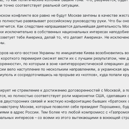
ти точно соответствует реальной ситуации.
инском конфликте все равно не будут Москве зачтены в качестве жес
то полностью развязывает российскому руководству руки. Что бы оно
смягчится. Как следствие напрашивается дальнейшая деятельность Мо
и исключительно в собственных национальных интересах наподобие 
оветует тебе Америка, делай то, что делает Америка». Не исключено
ны.
оров на юго-востоке Украины по инициативе Киева возобновились в
о короткого перемирия сможет вести их с лучшим результатом, чем д
воренности», по которым в зоне «антитеррористической операции» 
сии вело наступление по нескольким направлениям, а украинская ар
иуполь и сосредоточившись на прорыве из «котлов», куда попали кр
ирует не стремление к достижению договоренностей с Москвой, а п
тся, но полностью соответствует роли марионетки США, сделавших с
в двусторонних связей и жесткую конфронтацию бывших «братских 
навстречу Москве, которые позволял себе президент Порошенко, буд
ями в адрес России. Тем более что любой компромисс с «Газпромо
ональных интересов – со всеми из этого вытекающими в воюющей стр