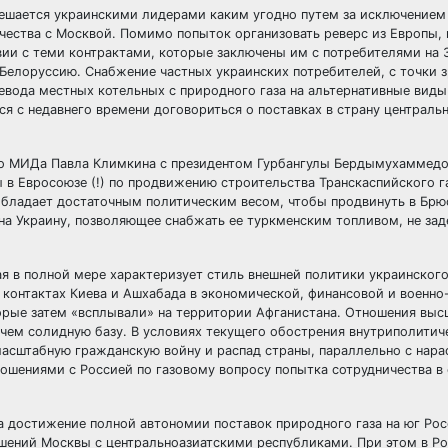
ешается украинскими лидерами каким угодно путем за исключением
ичества с Москвой. Помимо попыток организовать реверс из Европы,
вии с теми контрактами, которые заключены им с потребителями на З
Белоруссию. Снабжение частных украинских потребителей, с точки 
вода местных котельных с природного газа на альтернативные виды
я с недавнего времени договориться о поставках в страну централь
го МИДа Павла Климкина с президентом Гурбангулы Бердымухаммедо
в Евросоюзе (!) по продвижению строительства Транскаспийского г
обладает достаточным политическим весом, чтобы продвинуть в Брю
 на Украину, позволяющее снабжать ее туркменским топливом, не зад
я в полной мере характеризует стиль внешней политики украинского
контактах Киева и Ашхабада в экономической, финансовой и военно
орые затем «всплывали» на территории Афганистана. Отношения выс
 чем солидную базу. В условиях текущего обострения внутриполитич
асштабную гражданскую войну и распад страны, параллельно с нара
ошениями с Россией по газовому вопросу попытка сотрудничества в
а достижение полной автономии поставок природного газа на юг Рос
ошений Москвы с центральноазиатскими республиками. При этом в Ро