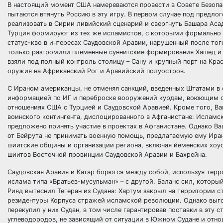
В настоящий момент США намереваются провести в Совете Безопа
пытаются втянуть Россию в эту игру. В первом случае под предл
реализовать в Сирии ливийский сценарий и свергнуть Башара Аса
Турция формируют из тех же исламистов, с которыми формально 
статус-кво в интересах Саудовской Аравии, нарушенный после тог
только разгромили племенные суннитские формирования Хашед и 
взяли под полный контроль столицу – Сану и крупный порт на Кр
оружия на Африканский Рог и Аравийский полуостров.
С Ираном американцы, не отменяя санкций, введенных Штатами в 
информацией по ИГ и переброске вооружений курдам, воюющим с 
отношениях США с Турцией и Саудовской Аравией. Кроме того, Ва
воинского контингента, дислоцированного в Афганистане: Исламс
предложено принять участие в проектах в Афганистане. Однако В
от Бейрута не принимать военную помощь, предлагаемую ему Иран
шиитские общины и организации региона, включая йеменских хоус
шиитов Восточной провинции Саудовской Аравии и Бахрейна.
Саудовская Аравия и Катар борются между собой, используя терр
ислама типа «Братьев-мусульман» – с другой. Баланс сил, которы
Рияд вытеснил Тегеран из Судана: Хартум закрыл на территории с
резидентуры Корпуса стражей исламской революции. Однако выгод
перекупил у них Судан, в том числе гарантировав поставки в эту
углеводородов, не зависящий от ситуации в Южном Судане и отн