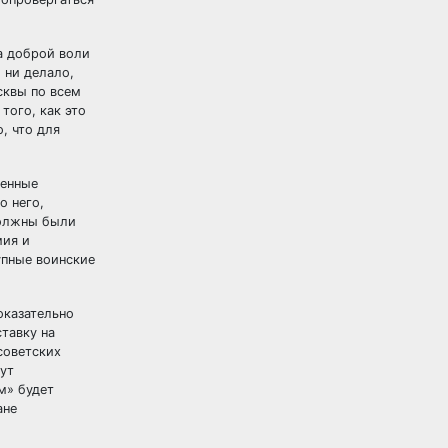
та доброй воли
 ни делало,
сквы по всем
того, как это
, что для
оенные
о него,
должны были
мия и
упные воинские
оказательно
тавку на
советских
ут
м» будет
ане