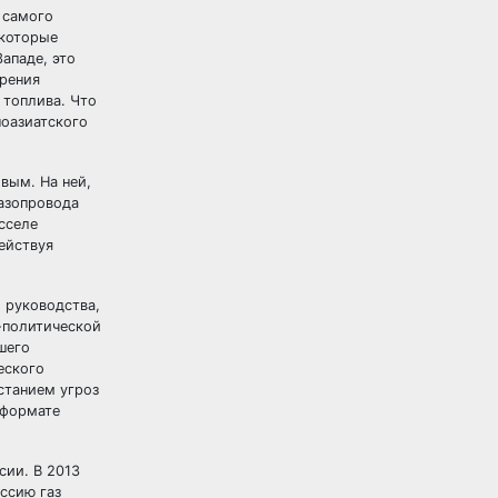
 самого
 которые
ападе, это
зрения
 топлива. Что
ноазиатского
вым. На ней,
азопровода
сселе
ействуя
 руководства,
-политической
шего
еского
станием угроз
 формате
сии. В 2013
ссию газ