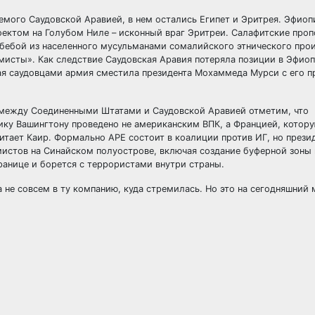
емого Саудовской Аравией, в нем остались Египет и Эритрея. Эфиоп
ектом на Голубом Ниле – исконный враг Эритреи. Салафитские проп
бебой из населенного мусульманами сомалийского этнического про
исты». Как следствие Саудовская Аравия потеряла позиции в Эфиоп
ная саудовцами армия сместила президента Мохаммеда Мурси с его 
 между Соединенными Штатами и Саудовской Аравией отметим, что
пику Вашингтону проведено не американским ВПК, а Францией, котор
итает Каир. Формально АРЕ состоит в коалиции против ИГ, но прези
мистов на Синайском полуострове, включая создание буферной зоны 
ранице и борется с террористами внутри страны.
а не совсем в ту компанию, куда стремилась. Но это на сегодняшний