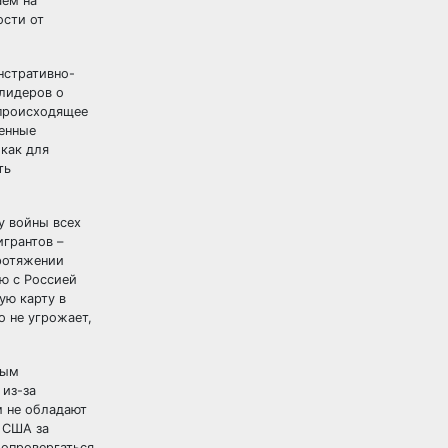
аем на
ости от
нстративно-
 лидеров о
 происходящее
венные
 как для
ть
у войны всех
игрантов –
ротяжении
ю с Россией
ую карту в
о не угрожает,
ным
 из-за
м не обладают
 США за
 опровергаться