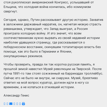
стоя рукоплескал американский Конгресс, услышавший от
Ельцина, что холодная война кончилась, ибо коммунизм
свергнут.
Сегодня, однако, Путин рассказывает другую историю. Захватив
в заложники державный нарратив, он, нагнетая низкую страсть
реваншизма, утверждает, что Запад выиграл, а Россия
проиграла холодную войну. И это значит, что всем
соотечественникам нужно вырвать из своей недавней истории
наиболее удавшуюся страницу, где рассказывается о
победоносном восстании, скинувшем тоталитарную власть без
помощи, как это было в Германии и Японии,
оккупационных режимов.
Чтобы проверить, правда ли так коротка русская память, я
прошлой зимой навестил Музей революции на Тверской. После
путча 1991-го там стоял сожженный на баррикадах троллейбус.
Сейчас его не было ни внутри, ни снаружи. Музей, брезгливо
ответил на мой вопрос куратор, должен идти в ногу со
временем, а не копаться в отжившей истории.
Александр Генис