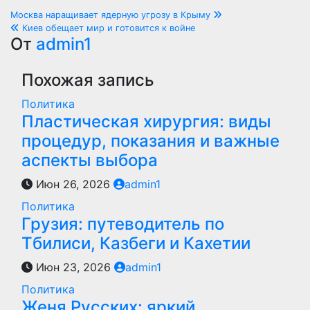
Навигация
Москва наращивает ядерную угрозу в Крыму
Киев обещает мир и готовится к войне
по
От
admin1
записям
Похожая запись
Политика
Пластическая хирургия: виды
процедур, показания и важные
аспекты выбора
Июн 26, 2026
admin1
Политика
Грузия: путеводитель по
Тбилиси, Казбеги и Кахетии
Июн 23, 2026
admin1
Политика
Женя Русских: яркий