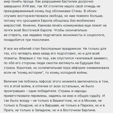
мир понять проще. Как разрушение Бастилии досрочно
завершило XVIII век, так XX столетие нашло свой отнюдь не
преждевременный конец под обломками Стены. В обоих
случаях восторжествовала свобода, но нам повезло больше,
потому что сросшаяся Европа обошлась без якобинских
мерзостей. Конечно, Каинова печать коммунизма еще лежит на
почти всей Восточной Европе. Чтобы окончательно
ее стереть, как недавно подсчитали экономисты и социологи,
понадобится три поколения.
И все же юбилей стал бесспорным праздником. Не только для
тех, кто четверть века назад его подготовил, но и для всей
планеты. Впервые с тех пор, как опустился «железный занавес»,
по обе его стороны люди смогли взглянуть на будущее без
страха. Короткая, но ослепительная пора эйфории ознаменовала
если не “конец истории”, то конец холодной войны.
Величие (не побоюсь пафоса) этого момента заключалось в том,
что в этой войне, в отличие от всех остальных, не было
проигравших – одни победители. Страны и народы
приветствовали перемены, надеясь на мир и общую судьбу. И
так было всюду – не только в Вашингтоне, но и в Москве, не
только в Лондоне, но и в Варшаве, не только в Париже, но и в
Праге, не только в Западном, но и в Восточном Берлине.