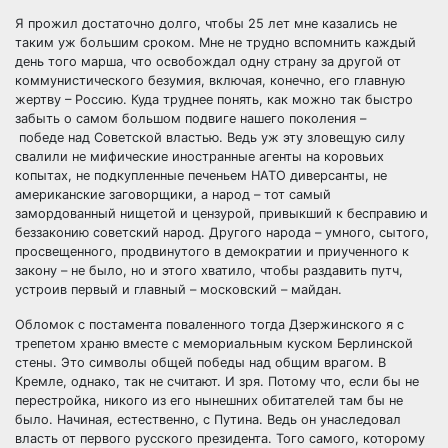
Я прожил достаточно долго, чтобы 25 лет мне казались не
таким уж большим сроком. Мне не трудно вспомнить каждый
день того марша, что освобождал одну страну за другой от
коммунистического безумия, включая, конечно, его главную
жертву – Россию. Куда труднее понять, как можно так быстро
забыть о самом большом подвиге нашего поколения –
победе над Советской властью. Ведь уж эту зловещую силу
свалили не мифические иностранные агенты на коровьих
копытах, не подкупленные печеньем НАТО диверсанты, не
американские заговорщики, а народ – тот самый
замордованный нищетой и цензурой, привыкший к бесправию и
беззаконию советский народ. Другого народа – умного, сытого,
просвещенного, продвинутого в демократии и приученного к
закону – не было, но и этого хватило, чтобы раздавить путч,
устроив первый и главный – московский – майдан.
Обломок с постамента поваленного тогда Дзержинского я с
трепетом храню вместе с мемориальным куском Берлинской
стены. Это символы общей победы над общим врагом. В
Кремле, однако, так не считают. И зря. Потому что, если бы не
перестройка, никого из его нынешних обитателей там бы не
было. Начиная, естественно, с Путина. Ведь он унаследовал
власть от первого русского президента. Того самого, которому