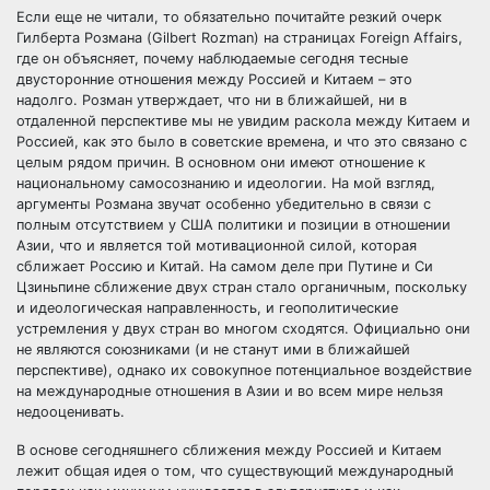
Если еще не читали, то обязательно почитайте резкий очерк
Гилберта Розмана (Gilbert Rozman) на страницах Foreign Affairs,
где он объясняет, почему наблюдаемые сегодня тесные
двусторонние отношения между Россией и Китаем – это
надолго. Розман утверждает, что ни в ближайшей, ни в
отдаленной перспективе мы не увидим раскола между Китаем и
Россией, как это было в советские времена, и что это связано с
целым рядом причин. В основном они имеют отношение к
национальному самосознанию и идеологии. На мой взгляд,
аргументы Розмана звучат особенно убедительно в связи с
полным отсутствием у США политики и позиции в отношении
Азии, что и является той мотивационной силой, которая
сближает Россию и Китай. На самом деле при Путине и Си
Цзиньпине сближение двух стран стало органичным, поскольку
и идеологическая направленность, и геополитические
устремления у двух стран во многом сходятся. Официально они
не являются союзниками (и не станут ими в ближайшей
перспективе), однако их совокупное потенциальное воздействие
на международные отношения в Азии и во всем мире нельзя
недооценивать.
В основе сегодняшнего сближения между Россией и Китаем
лежит общая идея о том, что существующий международный