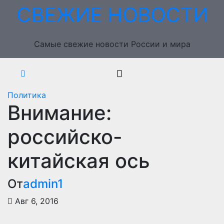
Перейти
СВЕЖИЕ НОВОСТИ
к
содержимому
Самые свежие новости России и мира
Политика
Внимание:
российско-
китайская ось
От
admin1
Авг 6, 2016