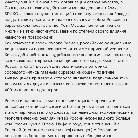
участвующий в Шанхайской организации сотрудничества, в
Совещании по взаимодействию и мерам доверия в Азии, в
БРИКС, а также осуществляющий политику «марша на Запад», в
предстоящие десятилетия наверняка затмит собой Россию на
евразийском пространстве. Хотя Москва является членом
многих из этих институтов, Пекин по степени своего влияния
намного ее превосходит.
Как отмечает в своем очерке Розман, российские официальные
лица всячески воздерживаются от комментариев об усилении
Китая, дабы избежать неудобных националистических позывов,
возникающих от признания мощи своего соседа. Вместо этого
Россия и Китай в своей дипломатической риторике
сосредоточились главным образом на общем позитиве,
выдающимся примером которого является подписанное этим
летом между двумя странами соглашение о поставках газа на
400 миллиардов долларов.
Розман и прочие оптимисты в своих оценках прочности
российско-китайских связей избегают упоминания о перекосах
в этом партнерстве. В сущности, при нынешних экономических и
геополитических реалиях Китай России нужен намного больше,
чем Россия нужна Китаю. На фоне ухудшения отношений с
Европой (и резкого снижения нефтяных цен) у России не
остается выбора, кроме как приковать себя цепями к