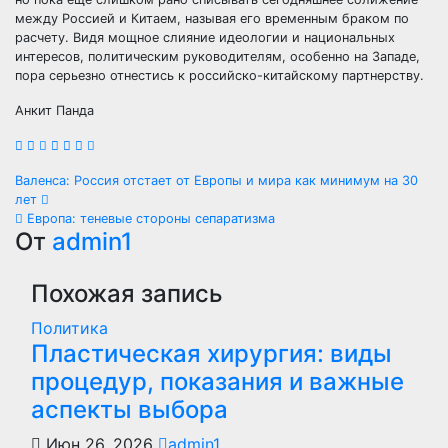
между Россией и Китаем, называя его временным браком по
расчету. Видя мощное слияние идеологии и национальных
интересов, политическим руководителям, особенно на Западе,
пора серьезно отнестись к российско-китайскому партнерству.
Анкит Панда
Навигация
Валенса: Россия отстает от Европы и мира как минимум на 30
лет
по
Европа: теневые стороны сепаратизма
От
admin1
записям
Похожая запись
Политика
Пластическая хирургия: виды
процедур, показания и важные
аспекты выбора
Июн 26, 2026
admin1