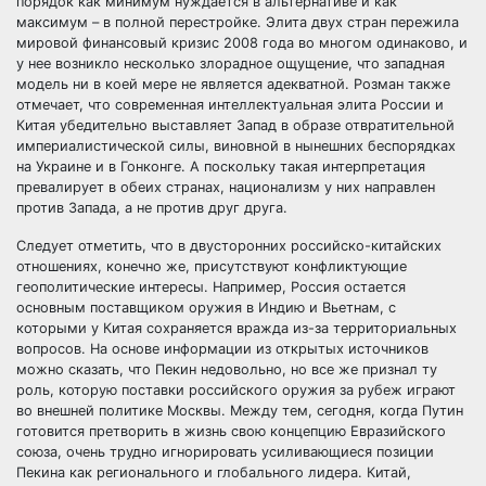
порядок как минимум нуждается в альтернативе и как
максимум – в полной перестройке. Элита двух стран пережила
мировой финансовый кризис 2008 года во многом одинаково, и
у нее возникло несколько злорадное ощущение, что западная
модель ни в коей мере не является адекватной. Розман также
отмечает, что современная интеллектуальная элита России и
Китая убедительно выставляет Запад в образе отвратительной
империалистической силы, виновной в нынешних беспорядках
на Украине и в Гонконге. А поскольку такая интерпретация
превалирует в обеих странах, национализм у них направлен
против Запада, а не против друг друга.
Следует отметить, что в двусторонних российско-китайских
отношениях, конечно же, присутствуют конфликтующие
геополитические интересы. Например, Россия остается
основным поставщиком оружия в Индию и Вьетнам, с
которыми у Китая сохраняется вражда из-за территориальных
вопросов. На основе информации из открытых источников
можно сказать, что Пекин недовольно, но все же признал ту
роль, которую поставки российского оружия за рубеж играют
во внешней политике Москвы. Между тем, сегодня, когда Путин
готовится претворить в жизнь свою концепцию Евразийского
союза, очень трудно игнорировать усиливающиеся позиции
Пекина как регионального и глобального лидера. Китай,