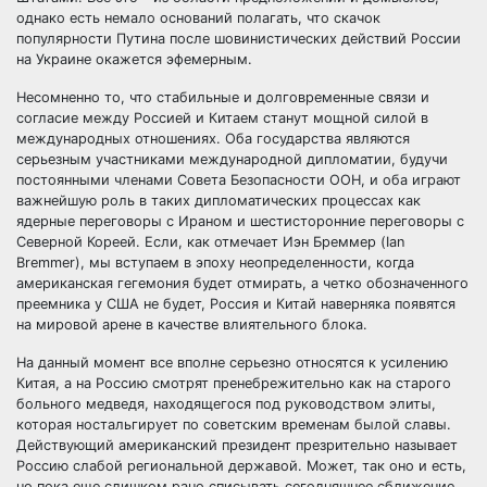
однако есть немало оснований полагать, что скачок
популярности Путина после шовинистических действий России
на Украине окажется эфемерным.
Несомненно то, что стабильные и долговременные связи и
согласие между Россией и Китаем станут мощной силой в
международных отношениях. Оба государства являются
серьезным участниками международной дипломатии, будучи
постоянными членами Совета Безопасности ООН, и оба играют
важнейшую роль в таких дипломатических процессах как
ядерные переговоры с Ираном и шестисторонние переговоры с
Северной Кореей. Если, как отмечает Иэн Бреммер (Ian
Bremmer), мы вступаем в эпоху неопределенности, когда
американская гегемония будет отмирать, а четко обозначенного
преемника у США не будет, Россия и Китай наверняка появятся
на мировой арене в качестве влиятельного блока.
На данный момент все вполне серьезно относятся к усилению
Китая, а на Россию смотрят пренебрежительно как на старого
больного медведя, находящегося под руководством элиты,
которая ностальгирует по советским временам былой славы.
Действующий американский президент презрительно называет
Россию слабой региональной державой. Может, так оно и есть,
но пока еще слишком рано списывать сегодняшнее сближение