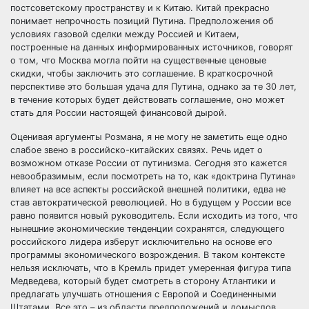
постсоветскому пространству и к Китаю. Китай прекрасно
понимает непрочность позиций Путина. Предположения об
условиях газовой сделки между Россией и Китаем,
построенные на данных информированных источников, говорят
о том, что Москва могла пойти на существенные ценовые
скидки, чтобы заключить это соглашение. В краткосрочной
перспективе это большая удача для Путина, однако за те 30 лет,
в течение которых будет действовать соглашение, оно может
стать для России настоящей финансовой дырой.
Оценивая аргументы Розмана, я не могу не заметить еще одно
слабое звено в российско-китайских связях. Речь идет о
возможном отказе России от путинизма. Сегодня это кажется
невообразимым, если посмотреть на то, как «доктрина Путина»
влияет на все аспекты российской внешней политики, едва не
став автократической революцией. Но в будущем у России все
равно появится новый руководитель. Если исходить из того, что
нынешние экономические тенденции сохранятся, следующего
российского лидера изберут исключительно на основе его
программы экономического возрождения. В таком контексте
нельзя исключать, что в Кремль придет умеренная фигура типа
Медведева, который будет смотреть в сторону Атлантики и
предлагать улучшать отношения с Европой и Соединенными
Штатами. Все это – из области предположений и домыслов,