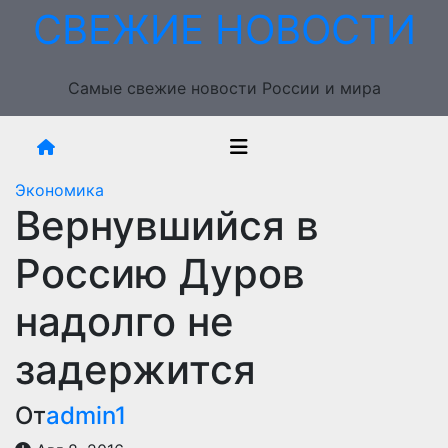
Перейти
СВЕЖИЕ НОВОСТИ
к
содержимому
Самые свежие новости России и мира
Экономика
Вернувшийся в
Россию Дуров
надолго не
задержится
От
admin1