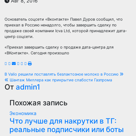
Авг 8, 2016
Основатель соцсети «Вконтакте» Павел Дуров сообщил, что
приехал в Россию ненадолго, чтобы завершить сделку по
продаже своей компании Icva Ltd, которой принадлежит дата-
центр соцсети.
«Приехал завершить сделку о продаже дата-центра для
«ВКонтакте». Сегодня произошло
Навигация
В Valio решили поставлять безлактозное молоко в Россию
Шантаж Миллера как прикрытие слабости Газпрома
по
От
admin1
записям
Похожая запись
Экономика
Что лучше для накрутки в ТГ:
реальные подписчики или боты