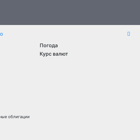
то
Погода
Курс валют
рные облигации