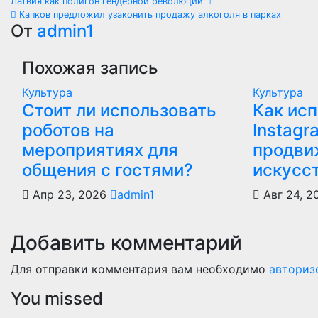
Навигация
Латвия как полигон гендерной революции
Капков предложил узаконить продажу алкоголя в парках
по
От
admin1
записям
Похожая запись
Культура
Культура
Стоит ли использовать
Как ис
роботов на
Instagr
мероприятиях для
продви
общения с гостями?
искусс
Апр 23, 2026
admin1
Авг 24, 2
Добавить комментарий
Для отправки комментария вам необходимо
авториз
You missed