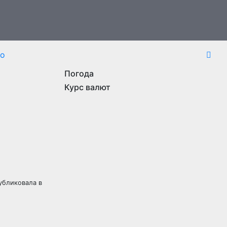
то
Погода
Курс валют
убликовала в