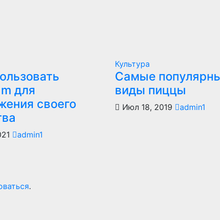
Культура
пользовать
Самые популярн
am для
виды пиццы
жения своего
Июл 18, 2019
admin1
тва
021
admin1
оваться
.