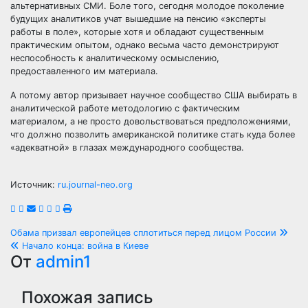
альтернативных СМИ. Боле того, сегодня молодое поколение
будущих аналитиков учат вышедшие на пенсию «эксперты
работы в поле», которые хотя и обладают существенным
практическим опытом, однако весьма часто демонстрируют
неспособность к аналитическому осмыслению,
предоставленного им материала.
А потому автор призывает научное сообщество США выбирать в
аналитической работе методологию с фактическим
материалом, а не просто довольствоваться предположениями,
что должно позволить американской политике стать куда более
«адекватной» в глазах международного сообщества.
Источник:
ru.journal-neo.org
Навигация
Обама призвал европейцев сплотиться перед лицом России
Начало конца: война в Киеве
по
От
admin1
записям
Похожая запись