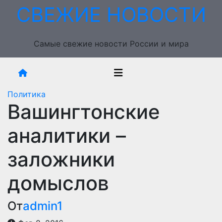
Перейти
СВЕЖИЕ НОВОСТИ
к
содержимому
Самые свежие новости России и мира
Политика
Вашингтонские
аналитики –
заложники
домыслов
От
admin1