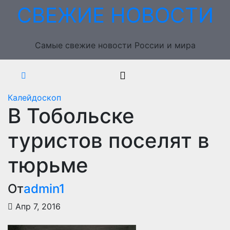
Перейти
СВЕЖИЕ НОВОСТИ
к
содержимому
Самые свежие новости России и мира
Калейдоскоп
В Тобольске
туристов поселят в
тюрьме
От
admin1
Апр 7, 2016