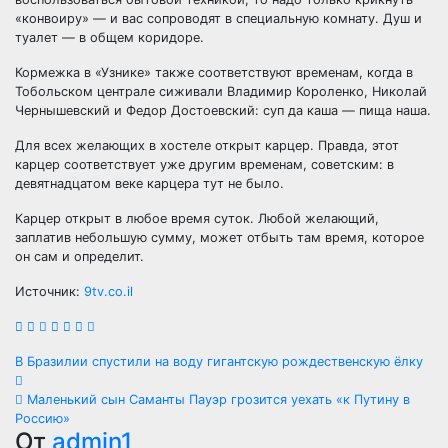
«конвоиру» — и вас сопроводят в специальную комнату. Душ и
туалет — в общем коридоре.
Кормежка в «Узнике» также соответствуют временам, когда в
Тобольском централе сиживали Владимир Короленко, Николай
Чернышевский и Федор Достоевский: суп да каша — пища наша.
Для всех желающих в хостеле открыт карцер. Правда, этот
карцер соответствует уже другим временам, советским: в
девятнадцатом веке карцера тут не было.
Карцер открыт в любое время суток. Любой желающий,
заплатив небольшую сумму, может отбыть там время, которое
он сам и определит.
Источник:
9tv.co.il
Навигация
В Бразилии спустили на воду гигантскую рождественскую ёлку
по
Маленький сын Саманты Пауэр грозится уехать «к Путину в
Россию»
записям
От
admin1