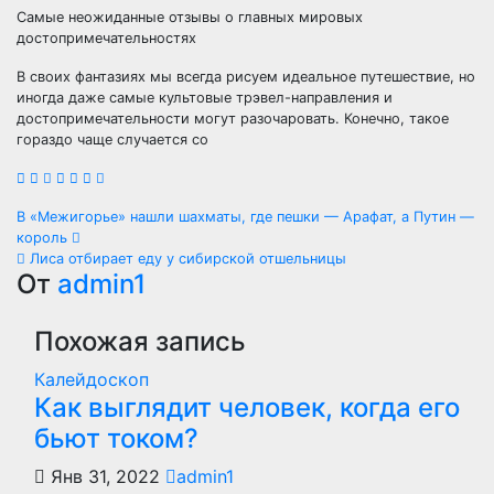
Самые неожиданные отзывы о главных мировых
достопримечательностях
В своих фантазиях мы всегда рисуем идеальное путешествие, но
иногда даже самые культовые трэвел-направления и
достопримечательности могут разочаровать. Конечно, такое
гораздо чаще случается со
Навигация
В «Межигорье» нашли шахматы, где пешки — Арафат, а Путин —
король
по
Лиса отбирает еду у сибирской отшельницы
От
admin1
записям
Похожая запись
Калейдоскоп
Как выглядит человек, когда его
бьют током?
Янв 31, 2022
admin1