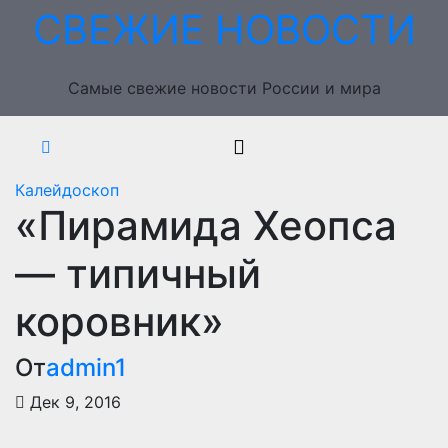
Перейти
СВЕЖИЕ НОВОСТИ
к
содержимому
Самые свежие новости России и мира
Калейдоскоп
«Пирамида Хеопса
— типичный
коровник»
От
admin1
Дек 9, 2016