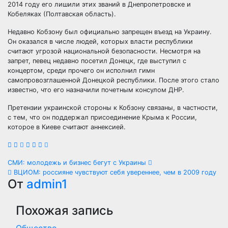
2014 году его лишили этих званий в Днепропетровске и
Кобеляках (Полтавская область).
Недавно Кобзону был официально запрещен въезд на Украину.
Он оказался в числе людей, которых власти республики
считают угрозой национальной безопасности. Несмотря на
запрет, певец недавно посетил Донецк, где выступил с
концертом, среди прочего он исполнил гимн
самопровозглашенной Донецкой республики. После этого стало
известно, что его назначили почетным консулом ДНР.
Претензии украинской стороны к Кобзону связаны, в частности,
с тем, что он поддержал присоединение Крыма к России,
которое в Киеве считают аннексией.
Навигация
СМИ: молодежь и бизнес бегут с Украины
ВЦИОМ: россияне чувствуют себя увереннее, чем в 2009 году
по
От
admin1
записям
Похожая запись