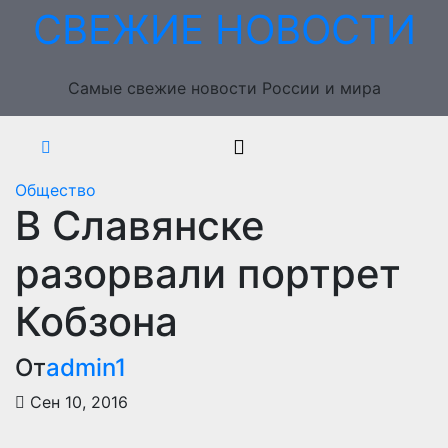
Перейти
СВЕЖИЕ НОВОСТИ
к
содержимому
Самые свежие новости России и мира
Общество
В Славянске
разорвали портрет
Кобзона
От
admin1
Сен 10, 2016