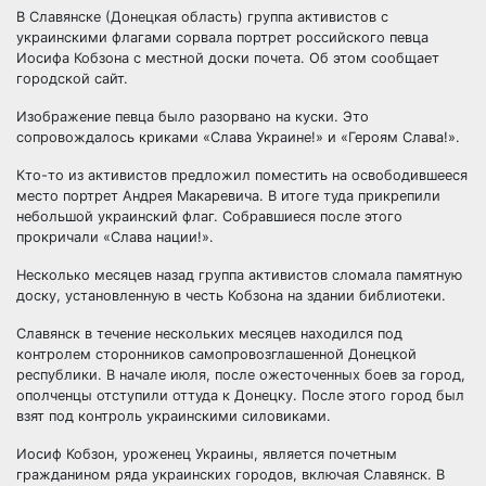
В Славянске (Донецкая область) группа активистов с
украинскими флагами сорвала портрет российского певца
Иосифа Кобзона с местной доски почета. Об этом сообщает
городской сайт.
Изображение певца было разорвано на куски. Это
сопровождалось криками «Слава
Украине!» и «Героям Слава!».
Кто-то из активистов предложил поместить на освободившееся
место портрет Андрея Макаревича. В итоге туда прикрепили
небольшой украинский флаг. Собравшиеся после этого
прокричали «Слава нации!».
Несколько месяцев назад группа активистов сломала памятную
доску, установленную в честь Кобзона на здании библиотеки.
Славянск в течение нескольких месяцев находился под
контролем сторонников самопровозглашенной Донецкой
республики. В начале июля, после ожесточенных боев за город,
ополченцы отступили оттуда к Донецку. После этого город был
взят под контроль украинскими силовиками.
Иосиф Кобзон, уроженец Украины, является почетным
гражданином ряда украинских городов, включая Славянск. В