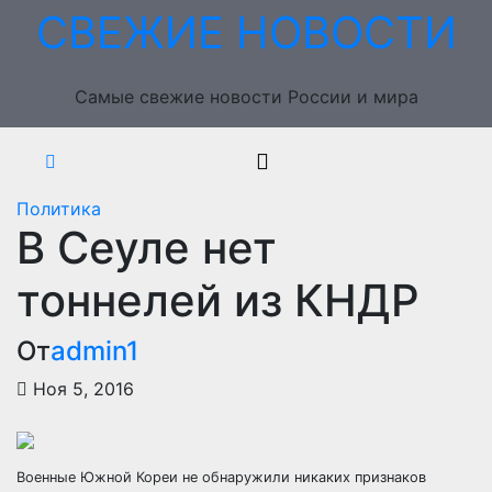
Перейти
СВЕЖИЕ НОВОСТИ
к
содержимому
Самые свежие новости России и мира
Политика
В Сеуле нет
тоннелей из КНДР
От
admin1
Ноя 5, 2016
Военные Южной Кореи не обнаружили никаких признаков