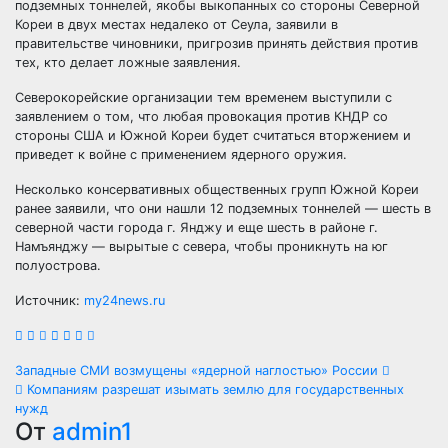
подземных тоннелей, якобы выкопанных со стороны Северной
Кореи в двух местах недалеко от Сеула, заявили в
правительстве чиновники, пригрозив принять действия против
тех, кто делает ложные заявления.
Северокорейские
организации тем временем выступили с
заявлением о том, что любая провокация против КНДР со
стороны США и Южной Кореи будет считаться вторжением и
приведет к войне с применением ядерного оружия.
Несколько консервативных общественных групп Южной Кореи
ранее заявили, что они нашли 12 подземных тоннелей — шесть в
северной части города г. Янджу и еще шесть в районе г.
Намъянджу — вырытые с севера, чтобы проникнуть на юг
полуострова.
Источник:
my24news.ru
Навигация
Западные СМИ возмущены «ядерной наглостью» России
Компаниям разрешат изымать землю для государственных
по
нужд
От
admin1