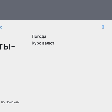
то
Погода
ты-
Курс валют
 по Войскам