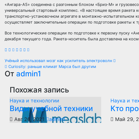
«Ангара-А5» соединена с разгонным блоком «Бриз-М» и грузовесо
универсальный стартовый комплекс. «В настоящее время ракета к
транспортно-установочном агрегате в монтажно-испытательном ко
осуществляет заключительные операции по подготовке ракеты к т
Все технологические операции по подготовке к первому пуску «Ан
декабря текущего года. Ракета-носитель была доставлена на кос
Навигация
Учёный использовал мозг как усилитель электроволн
Curiosity: раньше климат Марса был другим
по
От
admin1
записям
Похожая запись
Наука и технологии
Наука и те
Виды учебной техники
Кто пр
Авг 26, 2021
admin1
Май 29, 