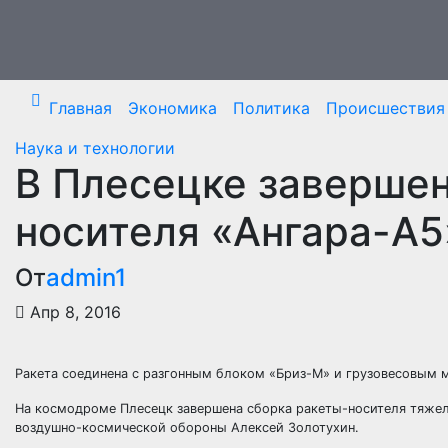
Перейти
к
содержимому
Главная
Экономика
Политика
Происшествия
Наука и технологии
В Плесецке завершен
носителя «Ангара-А5
От
admin1
Апр 8, 2016
Ракета соединена с разгонным блоком «Бриз-М» и грузовесовым 
На космодроме Плесецк завершена сборка ракеты-носителя тяже
воздушно-космической обороны
Алексей Золотухин.