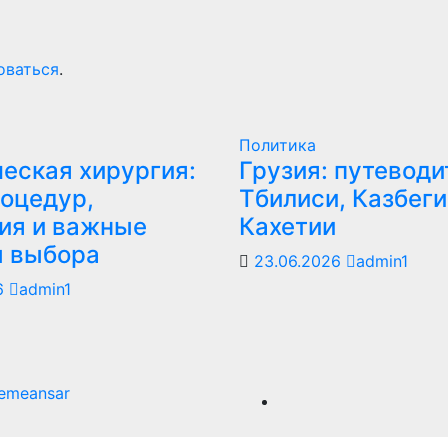
оваться
.
Политика
еская хирургия:
Грузия: путеводи
оцедур,
Тбилиси, Казбеги
ия и важные
Кахетии
ы выбора
23.06.2026
admin1
6
admin1
emeansar