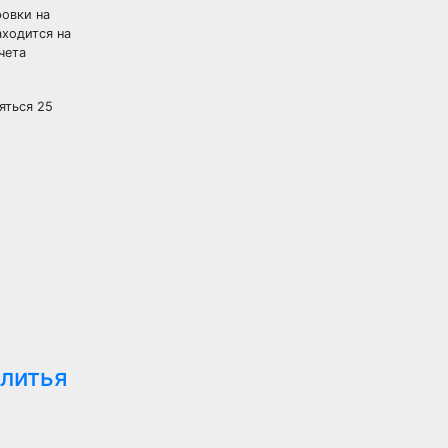
ровки на
аходится на
чета
яться 25
 литья