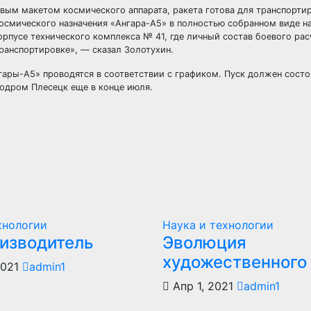
вым макетом космического аппарата, ракета готова для транспорти
осмического назначения «Ангара-А5» в полностью собранном виде н
рпусе технического комплекса № 41, где личный состав боевого рас
ранспортировке», — сказал Золотухин.
гары-А5» проводятся в соответствии с графиком. Пуск должен состо
модром Плесецк еще в конце июля.
хнологии
Наука и технологии
оизводитель
Эволюция
художественного
2021
admin1
Апр 1, 2021
admin1