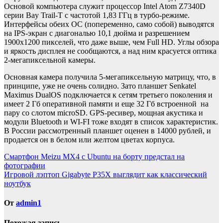
Основой компьютера служит процессор Intel Atom Z7340D
серии Bay Trail-T с частотой 1,83 ГГц в турбо-режиме.
Интерфейсы обеих ОС (попеременно, само собой) выводятся
на IPS-экран с диагональю 10,1 дюйма и разрешением
1900х1200 пикселей, что даже выше, чем Full HD. Углы обзора
и яркость дисплея не сообщаются, а над ним красуется оптика
2-мегапиксельной камеры.
Основная камера получила 5-мегапиксельную матрицу, что, в
принципе, уже не очень солидно. Зато планшет Senkatel
Maximus DualOS подключается к сетям третьего поколения и
имеет 2 Гб оперативной памяти и еще 32 Гб встроенной на
пару со слотом microSD. GPS-ресивер, мощная акустика и
модули Bluetooth и WI-FI тоже входят в список характеристик.
В России рассмотренный планшет оценен в 14000 рублей, и
продается он в белом или желтом цветах корпуса.
Навигация
Смартфон Meizu MX4 с Ubuntu на борту предстал на
фотографии
по
Игровой лэптоп Gigabyte P35X выглядит как классический
записям
ноутбук
От
admin1
Похожая запись