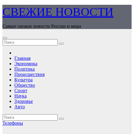
Перейти
СВЕЖИЕ НОВОСТИ
к
содержимому
Самые свежие новости России и мира
Главная
Экономика
Политика
Происшествия
Культура
Общество
Спорт
Наука
Здоровье
Авто
Телефоны