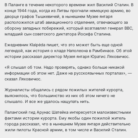
В Паланге в течение некоторого времени жил Василий Сталин. В
конце 1944 года, когда из Литвы прогнали немецкую армию, во
дворце графов Тышкевичей, в нынешнем Музее янтаря
расположился штаб авиационного отделения, отвечающего за
оборону западных побережий, который
возглавлял генерал ВВС,
младший сын советского диктатора Йосифа Сталина.
Ежедневник Klaipėda пишет, что это может быть еще одной
легендой, как история о кладе Наполеона в Рамбинасе. Об этой
истории рассказал директор Музея янтаря Юратис Ляховичюс.
«Я слышал об том. Надо проверять, однако больше никакой
информации об этом нет. Даже на русскоязычных порталах», —
сказал Ляховичюс.
Журналисты общались с рядом пожилых жителей курорта,
выяснилось, что большинство из них об этом ничего не
слышало. И все же удалось нащупать нить.
Палангский гид Арунас Шатейка интересуется малоизвестными
фактами истории курорта. Ему якобы один пожилой житель
города рассказал, что в нынешнем Музее янтаря действительно
жили пилоты Красной армии, в том числе и Василий Сталин.