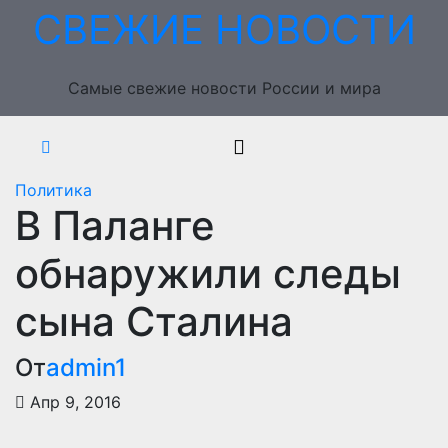
Перейти
СВЕЖИЕ НОВОСТИ
к
содержимому
Самые свежие новости России и мира
Политика
В Паланге
обнаружили следы
сына Сталина
От
admin1
Апр 9, 2016