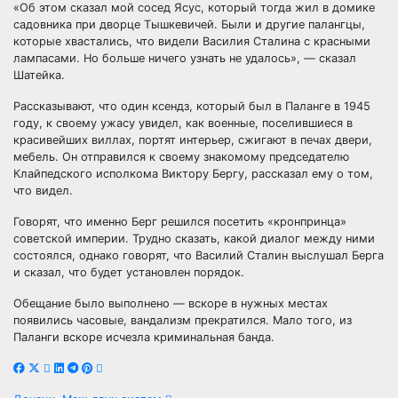
«Об этом сказал мой сосед Ясус, который тогда жил в домике
садовника при дворце Тышкевичей. Были и другие палангцы,
которые хвастались, что видели Василия Сталина с красными
лампасами. Но больше ничего узнать не удалось», — сказал
Шатейка.
Рассказывают, что один ксендз, который был в Паланге в 1945
году, к своему ужасу увидел, как военные, поселившиеся в
красивейших виллах, портят интерьер, сжигают в печах двери,
мебель. Он отправился к своему знакомому председателю
Клайпедского исполкома Виктору Бергу, рассказал ему о том,
что видел.
Говорят, что именно Берг решился посетить «кронпринца»
советской империи. Трудно сказать, какой диалог между ними
состоялся, однако говорят, что Василий Сталин выслушал Берга
и сказал, что будет установлен порядок.
Обещание было выполнено — вскоре в нужных местах
появились часовые, вандализм прекратился. Мало того, из
Паланги вскоре исчезла криминальная банда.