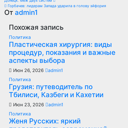
Навигация
Донецк. Меж двух систем
Горбачев: лидерам Запада ударила в голову эйфория
по
От
admin1
записям
Похожая запись
Политика
Пластическая хирургия: виды
процедур, показания и важные
аспекты выбора
Июн 26, 2026
admin1
Политика
Грузия: путеводитель по
Тбилиси, Казбеги и Кахетии
Июн 23, 2026
admin1
Политика
Женя Русских: яркий