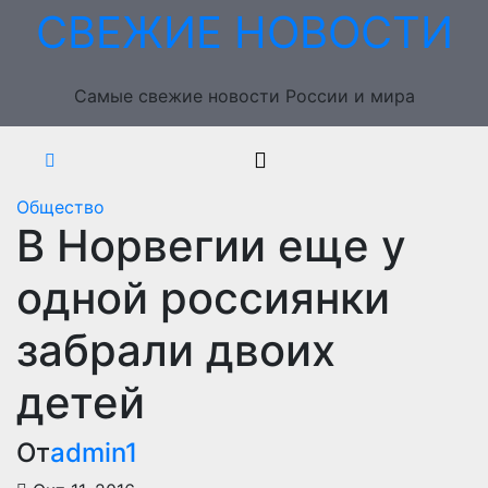
Перейти
СВЕЖИЕ НОВОСТИ
к
содержимому
Самые свежие новости России и мира
Общество
В Норвегии еще у
одной россиянки
забрали двоих
детей
От
admin1