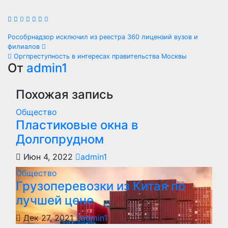
Навигация
Рособрнадзор исключил из реестра 360 лицензий вузов и
филиалов
по
Оргпреступность в интересах правительства Москвы
От
admin1
записям
Похожая запись
Общество
Пластиковые окна в
Долгопрудном
Июн 4, 2022
admin1
Общество
Грузоперевозки из Китая по
лучшей цене
Дек 27, 2021
admin1