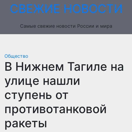
Перейти
СВЕЖИЕ НОВОСТИ
к
содержимому
Самые свежие новости России и мира
Общество
В Нижнем Тагиле на
улице нашли
ступень от
противотанковой
ракеты