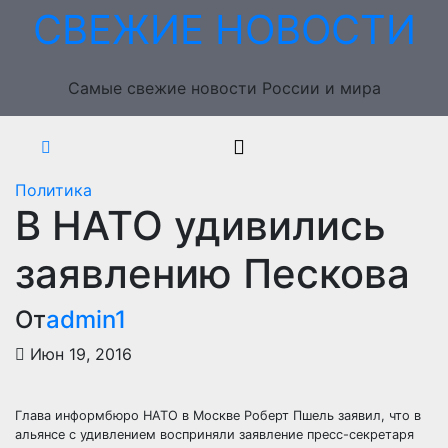
Перейти
СВЕЖИЕ НОВОСТИ
к
содержимому
Самые свежие новости России и мира
Политика
В НАТО удивились
заявлению Пескова
От
admin1
Июн 19, 2016
Глава информбюро НАТО в Москве Роберт Пшель заявил, что в
альянсе с удивлением восприняли заявление пресс-секретаря