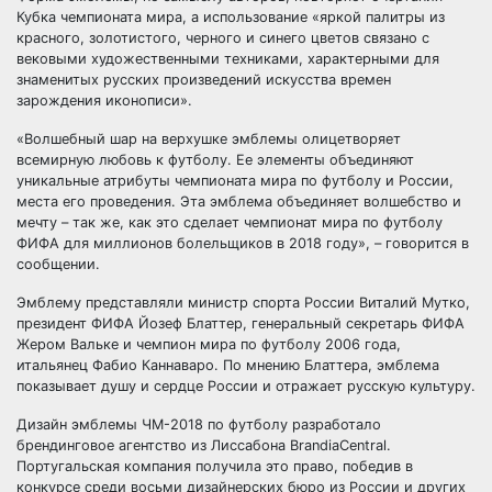
Кубка чемпионата мира, а использование «яркой палитры из
красного, золотистого, черного и синего цветов связано с
вековыми художественными техниками, характерными для
знаменитых русских произведений искусства времен
зарождения иконописи».
«Волшебный шар на верхушке эмблемы олицетворяет
всемирную любовь к футболу. Ее элементы объединяют
уникальные атрибуты чемпионата мира по футболу и России,
места его проведения. Эта эмблема объединяет волшебство и
мечту – так же, как это сделает чемпионат мира по футболу
ФИФА для миллионов болельщиков в 2018 году», – говорится в
сообщении.
Эмблему представляли министр спорта России Виталий Мутко,
президент ФИФА Йозеф Блаттер, генеральный секретарь ФИФА
Жером Вальке и чемпион мира по футболу 2006 года,
итальянец Фабио Каннаваро. По мнению Блаттера, эмблема
показывает душу и сердце России и отражает русскую культуру.
Дизайн эмблемы ЧМ-2018 по футболу разработало
брендинговое агентство из Лиссабона BrandiaCentral.
Португальская компания получила это право, победив в
конкурсе среди восьми дизайнерских бюро из России и других