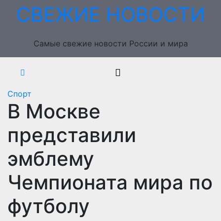
Перейти
СВЕЖИЕ НОВОСТИ
к
содержимому
Самые свежие новости России и мира
Спорт
В Москве
представили
эмблему
Чемпионата мира по
футболу