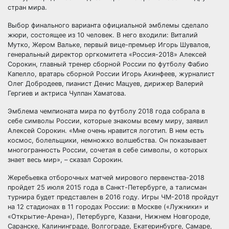
стран мира.
Выбор финального варианта официальной эмблемы сделало
жюри, состоящее из 10 человек. В него входили: Виталий
Мутко, Жером Вальке, первый вице-премьер Игорь Шувалов,
генеральный директор оргкомитета «Россия-2018» Алексей
Сорокин, главный тренер сборной России по футболу Фабио
Капелло, вратарь сборной России Игорь Акинфеев, журналист
Олег Добродеев, пианист Денис Мацуев, дирижер Валерий
Гергиев и актриса Чулпан Хаматова.
Эмблема чемпионата мира по футболу 2018 года собрала в
себе символы России, которые знакомы всему миру, заявил
Алексей Сорокин. «Мне очень нравится логотип. В нем есть
космос, болельщики, немножко волшебства. Он показывает
многогранность России, сочетая в себе символы, о которых
знает весь мир», – сказал Сорокин.
Жеребьевка отборочных матчей мирового первенства-2018
пройдет 25 июля 2015 года в Санкт-Петербурге, а талисман
турнира будет представлен в 2016 году. Игры ЧМ-2018 пройдут
на 12 стадионах в 11 городах России: в Москве («Лужники» и
«Открытие-Арена»), Петербурге, Казани, Нижнем Новгороде,
Саранске, Калининграде, Волгограде, Екатеринбурге, Самаре,