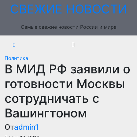
Перейти
СВЕЖИЕ НОВОСТИ
к
содержимому
Самые свежие новости России и мира
Политика
В МИД РФ заявили о
готовности Москвы
сотрудничать с
Вашингтоном
От
admin1