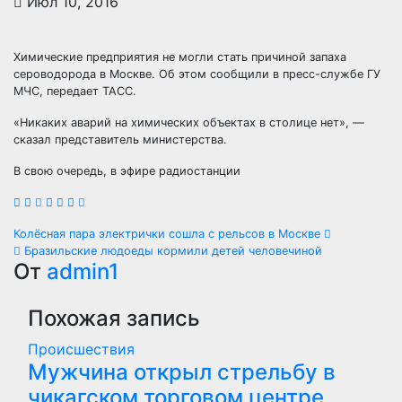
Июл 10, 2016
Химические предприятия не могли стать причиной запаха
сероводорода в Москве. Об этом сообщили в пресс-службе ГУ
МЧС, передает ТАСС.
«Никаких аварий на химических объектах в столице нет», —
сказал представитель министерства.
В свою очередь, в эфире радиостанции
Навигация
Колёсная пара электрички сошла с рельсов в Москве
Бразильские людоеды кормили детей человечиной
по
От
admin1
записям
Похожая запись
Происшествия
Мужчина открыл стрельбу в
чикагском торговом центре