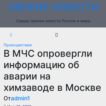
Перейти
СВЕЖИЕ НОВОСТИ
к
содержимому
Самые свежие новости России и мира
Происшествия
В МЧС опровергли
информацию об
аварии на
химзаводе в Москве
От
admin1