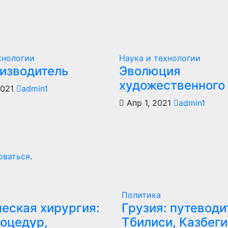
хнологии
Наука и технологии
оизводитель
Эволюция
художественного
2021
admin1
Апр 1, 2021
admin1
оваться
.
Политика
еская хирургия:
Грузия: путеводи
оцедур,
Тбилиси, Казбеги