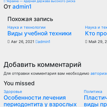
Украина — ядерная держава высокого риска
по
От
admin1
записям
Похожая запись
Наука и технологии
Наука и те
Виды учебной техники
Кто пр
Авг 26, 2021
admin1
Май 29, 
Добавить комментарий
Для отправки комментария вам необходимо
авториз
You missed
Здоровье
Политика
Особенности лечения
Пластич
периодонтита у взрослых
виды пр