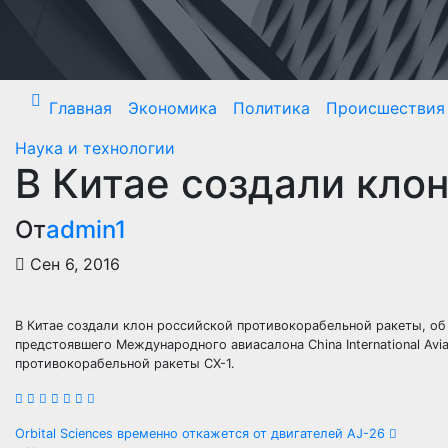
Перейти
к
содержимому
Главная
Экономика
Политика
Происшествия
Наука и технологии
В Китае создали кло
От
admin1
Сен 6, 2016
В Китае создали клон российской противокорабельной ракеты, об
предстоявшего Международного авиасалона China International Avia
противокорабельной ракеты CX-1.
Навигация
Orbital Sciences временно откажется от двигателей AJ-26