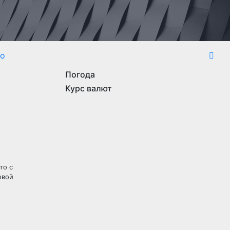
то
Погода
Курс валют
то с
овой