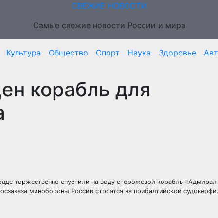
СВЕЖИЕ НОВОСТИ
Самые свежие новости России и мира
Культура
Общество
Спорт
Наука
Здоровье
Ав
ен корабль для
а
раде торжественно спустили на воду сторожевой корабль «Адмирал 
 госзаказа минобороны России строятся на прибалтийской судоверфи