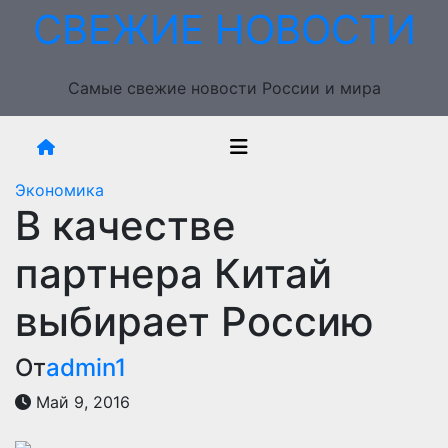
Перейти
СВЕЖИЕ НОВОСТИ
к
содержимому
Самые свежие новости России и мира
Экономика
В качестве
партнера Китай
выбирает Россию
От
admin1
Май 9, 2016