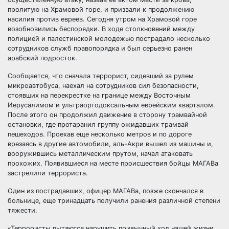
пролитую на Храмовой горе, и призвали к продолжению
насилия против евреев. Сегодня утром на Храмовой горе
возобновились беспорядки. В ходе столкновений между
полицией и палестинской молодежью пострадало несколько
сотрудников служб правопорядка и был серьезно ранен
арабский подросток.
Сообщается, что сначала террорист, сидевший за рулем
микроавтобуса, наехал на сотрудников сил безопасности,
стоявших на перекрестке на границе между Восточным
Иерусалимом и ультраортодоксальным еврейским кварталом.
После этого он продолжил движение в сторону трамвайной
остановки, где протаранил группу ожидавших трамвай
пешеходов. Проехав еще несколько метров и по дороге
врезаясь в другие автомобили, аль-Акри вышел из машины и,
вооружившись металлическим прутом, начал атаковать
прохожих. Появившиеся на месте происшествия бойцы МАГАВа
застрелили террориста.
Один из пострадавших, офицер МАГАВа, позже скончался в
больнице, еще тринадцать получили ранения различной степени
тяжести.
«Террористы пытаются нарушить привычный ход нашей жизни,