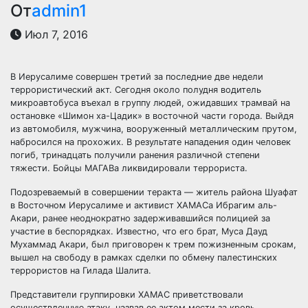
От
admin1
Июл 7, 2016
В Иерусалиме совершен третий за последние две недели
террористический акт. Сегодня около полудня водитель
микроавтобуса въехал в группу людей, ожидавших трамвай на
остановке «Шимон ха-Цадик» в восточной части города. Выйдя
из автомобиля, мужчина, вооруженный
металлическим прутом,
набросился на прохожих. В результате нападения один человек
погиб, тринадцать получили ранения различной степени
тяжести. Бойцы МАГАВа ликвидировали террориста.
Подозреваемый в совершении теракта — житель района Шуафат
в Восточном Иерусалиме и активист ХАМАСа Ибрагим аль-
Акари, ранее неоднократно задерживавшийся полицией за
участие в беспорядках. Известно, что его брат, Муса Дауд
Мухаммад Акари, был приговорен к трем пожизненным срокам,
вышел на свободу в рамках сделки по обмену палестинских
террористов на Гилада Шалита.
Представители группировки ХАМАС приветствовали
осуществленную атаку, назвав ее актом мести за кровь,