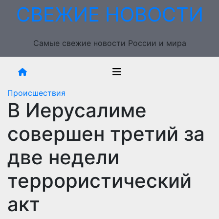
Перейти
СВЕЖИЕ НОВОСТИ
к
содержимому
Самые свежие новости России и мира
Происшествия
В Иерусалиме
совершен третий за
две недели
террористический
акт