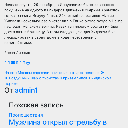
Неделю спустя, 29 октября, в Иерусалиме было совершено
покушение на одного из лидеров движения «Верные Храмовой
горы» раввина Йехуду Глика. 32-летний палестинец Муатаз
Хиджази несколько раз выстрелил в Глика около входа в Центр
наследия Менахема Бегина. Раввин в тяжелом состоянии был
доставлен в больницу. Утром следующего дня Хиджази был
ликвидирован в своем доме в ходе перестрелки с
полицейскими.
Елена Лившиц
Навигация
На юге Москвы зарезали семью из четырех человек
Воздушный шар с туристами приземлился в индийской
по
тюрьме
От
admin1
записям
Похожая запись
Происшествия
Мужчина открыл стрельбу в