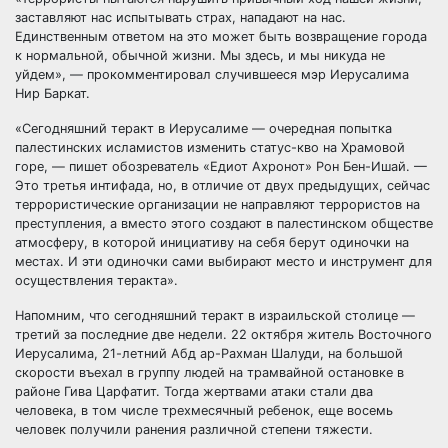
заставляют нас испытывать страх, нападают на нас.
Единственным ответом на это может быть возвращение города
к нормальной, обычной жизни. Мы здесь, и мы никуда не
уйдем», — прокомментировал случившееся мэр Иерусалима
Нир Баркат.
«Сегодняшний теракт в Иерусалиме — очередная попытка
палестинских исламистов изменить статус-кво на Храмовой
горе, — пишет обозреватель «Едиот Ахронот» Рон Бен-Ишай. —
Это третья интифада, но, в отличие от двух предыдущих, сейчас
террористические организации не направляют террористов на
преступления, а вместо этого создают в палестинском обществе
атмосферу, в которой инициативу на себя берут одиночки на
местах. И эти одиночки сами выбирают место и инструмент для
осуществления теракта».
Напомним, что сегодняшний теракт в израильской столице —
третий за последние две недели. 22 октября житель Восточного
Иерусалима, 21-летний Абд ар-Рахман Шалуди, на большой
скорости въехал в группу людей на трамвайной остановке в
районе Гива Царфатит. Тогда жертвами атаки стали два
человека, в том числе трехмесячный ребенок, еще восемь
человек получили ранения различной степени тяжести.