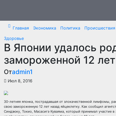
Перейти
к
содержимому
Главная
Экономика
Политика
Происшествия
Здоровье
В Японии удалось ро
замороженной 12 лет
От
admin1
Июл 8, 2016
30-летняя японка, пострадавшая от злокачественной лимфомы, рак
свою замороженную 12 лет назад яйцеклетку. Как сообщил агент
Синдзюку, Токио, Масасигэ Куваяма, который принимал участие в 