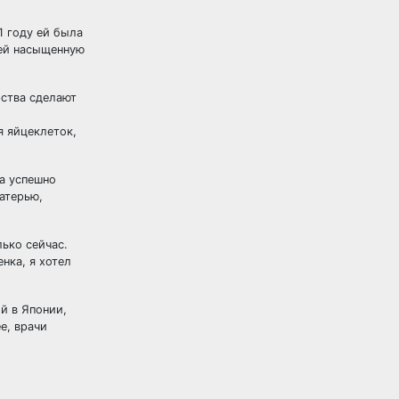
 году ей была
 ей насыщенную
рства сделают
 яйцеклеток,
ма успешно
атерью,
лько сейчас.
нка, я хотел
й в Японии,
е, врачи