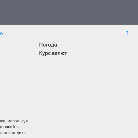
то
Погода
Курс валют
ка, используя
дований в
алось родить