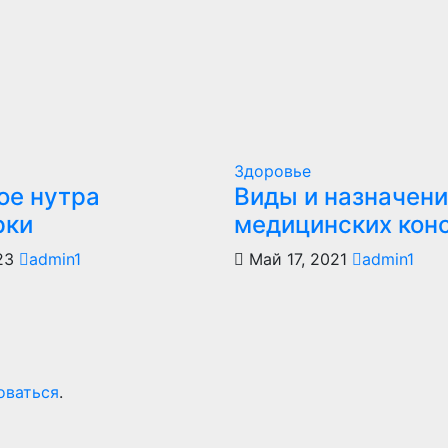
Здоровье
ое нутра
Виды и назначен
рки
медицинских кон
023
admin1
Май 17, 2021
admin1
оваться
.