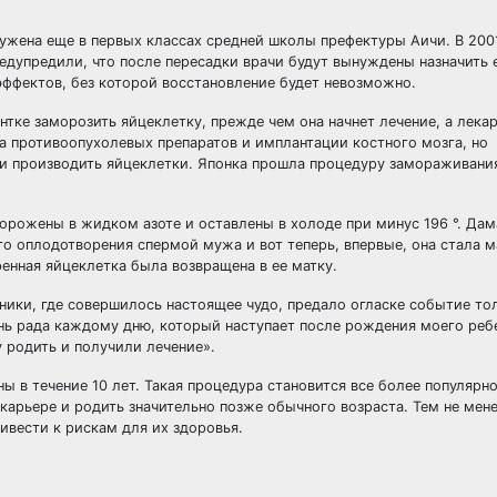
жена еще в первых классах средней школы префектуры Аичи. В 2001
редупредили, что после пересадки врачи будут вынуждены назначить
ффектов, без которой восстановление будет невозможно.
тке заморозить яйцеклетку, прежде чем она начнет лечение, а лека
 противоопухолевых препаратов и имплантации костного мозга, но
 производить яйцеклетки. Японка прошла процедуру замораживания
морожены в жидком азоте и оставлены в холоде при минус 196 °. Да
о оплодотворения спермой мужа и вот теперь, впервые, она стала м
ренная яйцеклетка была возвращена в ее матку.
иники, где совершилось настоящее чудо, предало огласке событие то
нь рада каждому дню, который наступает после рождения моего ребе
 родить и получили лечение».
в течение 10 лет. Такая процедура становится все более популярно
карьере и родить значительно позже обычного возраста. Тем не мене
ивести к рискам для их здоровья.