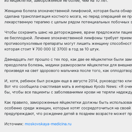
из яйцеклетки, замороженной не более, чем на 10 лет.
Женщина болела злокачественной лимфомой, которая была обнару
сделана трансплантация костного мозга, но перед операцией ее п
лекарственную терапию с целым рядом потенциальных побочных э
Чтобы сохранить шанс на деторождение, врачи предложили пациен
ее бесплодной. Лечение злокачественной лимфомы требует приема
противоопухолевые препараты могут лишить женщину способности
которая стоит ¥ 700 000 (£ 3700) в год за 10 штук.
Двенадцать лет прошло с тех пор, как две ее яйцеклетки были за
преодолела болезнь, медики разморозили яйцеклетки для внешнег
произведя на свет здорового мальчика после того, как оплодотво
И, хотя, ребенок был рожден еще в августе 2014, руководство кл
Вот что сообщила счастливая мать в интервью Kyodo News: «Я оче
бы, чтобы все пациенты с заболеваниями крови не теряли надежду
Как правило, замороженные яйцеклетки должны быть использованы 
особенно среди женщин, которые хотят сосредоточиться на своей 
предупреждают, что рождение детей в позднем возрасте может пр
Источник:
moskovskaya-medicina.ru