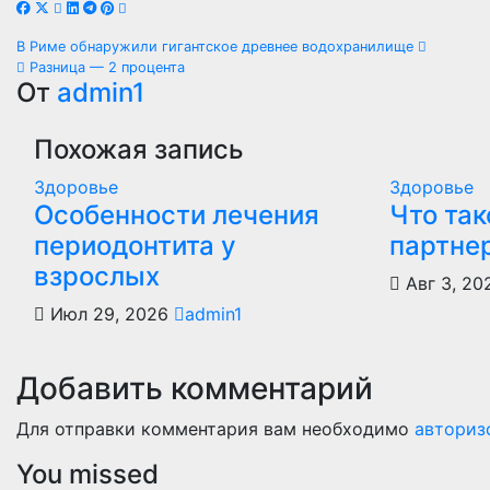
Навигация
В Риме обнаружили гигантское древнее водохранилище
Разница — 2 процента
по
От
admin1
записям
Похожая запись
Здоровье
Здоровье
Особенности лечения
Что так
периодонтита у
партне
взрослых
Авг 3, 2
Июл 29, 2026
admin1
Добавить комментарий
Для отправки комментария вам необходимо
авториз
You missed