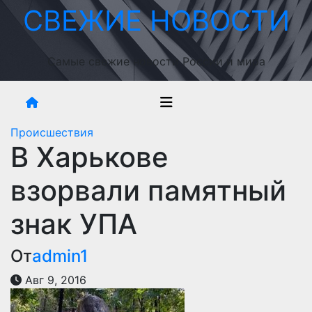
Перейти
СВЕЖИЕ НОВОСТИ
к
содержимому
Самые свежие новости России и мира
Происшествия
В Харькове
взорвали памятный
знак УПА
От
admin1
Авг 9, 2016