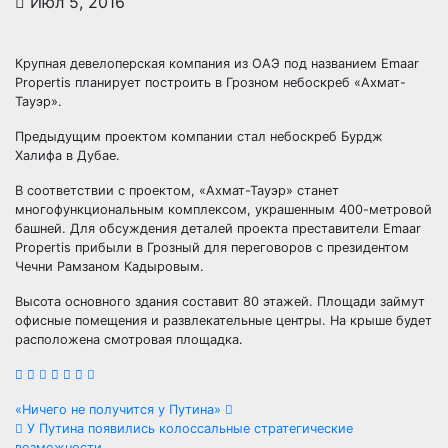
Июл 5, 2016
Крупная девелоперская компания из ОАЭ под названием Emaar
Propertis планирует построить в Грозном небоскреб «Ахмат-
Тауэр».
Предыдущим проектом компании стал небоскреб Бурдж
Халифа в Дубае.
В соответствии с проектом, «Ахмат-Тауэр» станет
многофункциональным
комплексом, украшенным 400-метровой
башней. Для обсуждения деталей проекта преставители Emaar
Propertis прибыли в Грозный для переговоров с президентом
Чечни Рамзаном Кадыровым.
Высота основного здания составит 80 этажей. Площади займут
офисные помещения и развлекательные центры. На крыше будет
расположена смотровая площадка.
Навигация
«Ничего не получится у Путина»
У Путина появились колоссальные стратегические
возможности