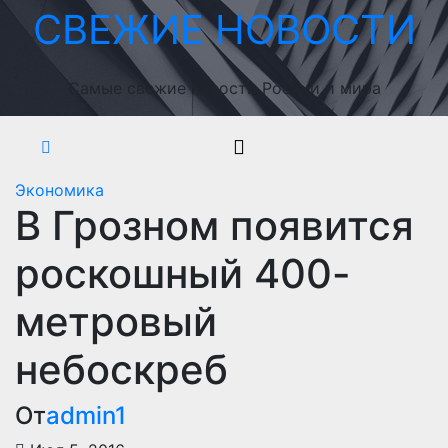
Перейти
СВЕЖИЕ НОВОСТИ
к
содержимому
Самые свежие новости России и мира
Экономика
В Грозном появится
роскошный 400-
метровый
небоскреб
От
admin1