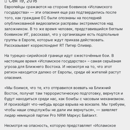
Сен 19, 2016
Европейцы сражаются на стороне боевиков «Исламского
государства» — эти опасения еще раз подтвердились после
того, как граждане ЕС были опознаны на последней
опубликованной видеозаписи расправы экстремистов над
заложником. В то же время человек, представившийся
беглым
боевиком ИГ, рассказал, что у организации есть подпольные
группы в Европе, которые ждут приказа действовать.
Рассказывает корреспондент RT Питер Оливер.
На турецко-сирийской границе идут ожесточённые бои. В
настоящее время «Исламское государство» – самая серьёзная
угроза для Ближнего Востока. И несмотря на то, что этот
регион находится далеко от Европы, среди её жителей растут
опасения.
«Мы боимся, что те, кто отправился воевать на Ближний
Восток, получат там террористическую подготовку, вернутся и
будут находиться среди нас, как бомбы с часовым механизмом.
И произойдёт что-нибудь вроде взрыва на вокзале. Мы требуем,
чтобы наши спецслужбы не дали им вернуться», — заявляет
лидер немецкой партии Pro NRW Маркус Байзихт.
Несмотря на опасность, которую представляет «Исламское