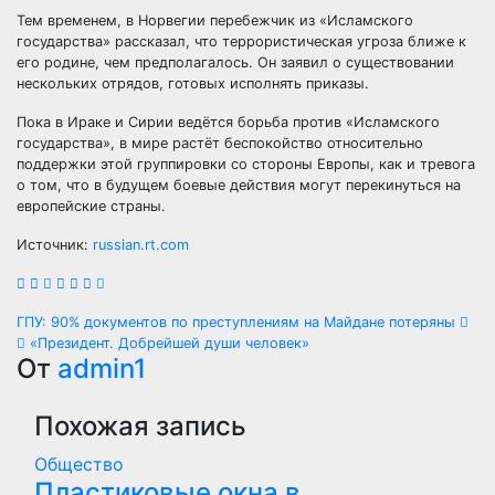
Тем временем, в Норвегии перебежчик из «Исламского
государства» рассказал, что террористическая угроза ближе к
его родине, чем предполагалось. Он заявил о существовании
нескольких отрядов, готовых исполнять приказы.
Пока в Ираке и Сирии ведётся борьба против «Исламского
государства», в мире растёт беспокойство относительно
поддержки этой группировки со стороны Европы, как и тревога
о том, что в будущем боевые действия могут перекинуться на
европейские страны.
Источник:
russian.rt.com
Навигация
ГПУ: 90% документов по преступлениям на Майдане потеряны
«Президент. Добрейшей души человек»
по
От
admin1
записям
Похожая запись
Общество
Пластиковые окна в