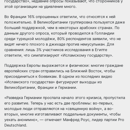
государство», недавние опросы показывают, что сторонников у
этой организации на удивление много.
Во Франции 16% опрошенных ответили, что относятся к ней
положительно. В Великобритании группировка пользуется даже
большей поддержкой, чем в некоторых арабских странах. По
данным другого опроса, который проводился в Голландии
среди турецкой молодёжи, 80% респондентов заявили, что не
видят ничего плохого в джихаде против немусульман. Для
сравнения: лишь 3% участников исследования в Египте
ответили, что симпатизируют «Исламскому государству».
Поддержка Европы выражается и физически: многие граждане
европейских стран отправились на Ближний Восток, чтобы
присоединиться к боевикам. В одном из последних видео
«Исламского государства» фигурируют выходцы из
Великобритании, Франции и Германии.
«Разведка Германии проспала начало этого кризиса, пропустила
его развитие. Теперь у нас есть две проблемы: во-первых,
молодые люди отправляются на «священную войну», а во-
вторых, многие изготавливают поддельные документы, чтобы
уехать анонимно», — отмечает Манфред Роус, лидер партии Pro
Deutschland.