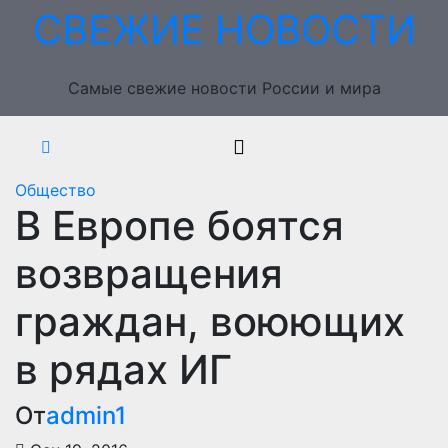
Перейти
СВЕЖИЕ НОВОСТИ
к
содержимому
Самые свежие новости России и мира
Общество
В Европе боятся
возвращения
граждан, воюющих
в рядах ИГ
От
admin1