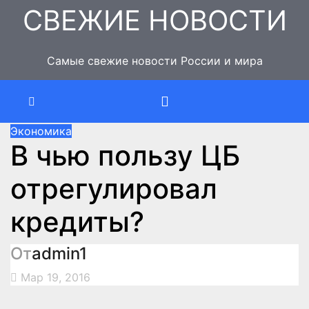
Перейти
СВЕЖИЕ НОВОСТИ
к
содержимому
Самые свежие новости России и мира
Экономика
В чью пользу ЦБ
отрегулировал
кредиты?
От
admin1
Мар 19, 2016