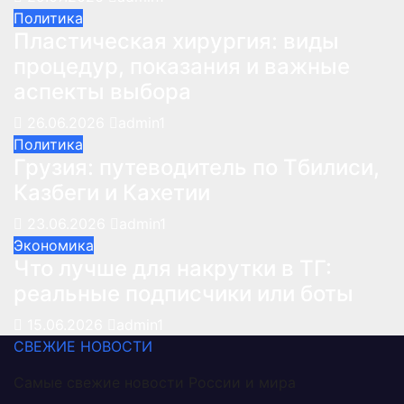
Политика
Пластическая хирургия: виды
процедур, показания и важные
аспекты выбора
26.06.2026
admin1
Политика
Грузия: путеводитель по Тбилиси,
Казбеги и Кахетии
23.06.2026
admin1
Экономика
Что лучше для накрутки в ТГ:
реальные подписчики или боты
15.06.2026
admin1
СВЕЖИЕ НОВОСТИ
Самые свежие новости России и мира