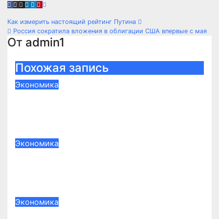
Навигация
Как измерить настоящий рейтинг Путина
Россия сократила вложения в облигации США впервые с мая
по
От
admin1
записям
Похожая запись
Экономика
Что лучше для накрутки в ТГ:
реальные подписчики или боты
Июн 15, 2026
admin1
Экономика
Какие темы самые сложные на
курсах бухгалтерского учёта
Апр 23, 2026
admin1
Экономика
Как выбрать гардеробную