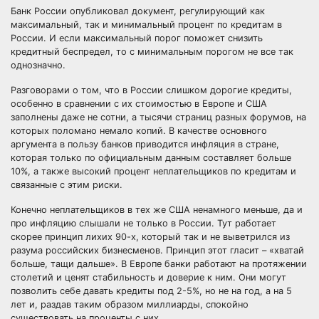
Банк России опубликовал документ, регулирующий как
максимальный, так и минимальный процент по кредитам в
России. И если максимальный порог поможет снизить
кредитный беспредел, то с минимальным порогом не все так
однозначно.
Разговорами о том, что в России слишком
дорогие кредиты,
особенно в сравнении с их стоимостью в Европе и США
заполнены даже не сотни, а тысячи страниц разных форумов, на
которых поломано немало копий. В качестве основного
аргумента в пользу банков приводится инфляция в стране,
которая только по официальным данным составляет больше
10%, а также высокий процент неплательщиков по кредитам и
связанные с этим риски.
Конечно неплательщиков в тех же США ненамного меньше, да и
про инфляцию слышали не только в России. Тут работает
скорее принцип лихих 90-х, который так и не выветрился из
разума российских бизнесменов. Принцип этот гласит – «хватай
больше, тащи дальше». В Европе банки работают на протяжении
столетий и ценят стабильность и доверие к ним. Они могут
позволить себе давать кредиты под 2-5%, но не на год, а на 5
лет и, раздав таким образом миллиарды, спокойно
существовать на проценты с них.