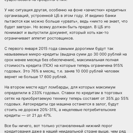
У нас ситуация другая, особенно на фоне «зачистки» кредитных
организаций, устроенной ЦБ в этом году. И видимо банки
пытаются как можно больше «урвать», ведь «никто не знает, что
будет завтра». Но всему должен быть предел. В ЦБ это
понимают и выпустили документ, который хоть как-то
ограничивает аппетит ростовщиков.
С первого января 2015 года самыми дорогими будут так
называемые микро-кредиты (выдача сумм до 30 000 рублей на
срок менее месяца без обеспечения), максимальная полная
стоимость кредита (ПСК) на которые теперь ограничена 915%
годовых. Это 76% в месяц, т.е. заняв 10 000 рублей человек
вернет не больше 17 600 рублей.
На втором месте идут ломбарды, для которых максимум
определили в 233% годовых. Ставки по кредитам в торговых
сетях на приобретаемую технику теперь составят от 35% до 55%
годовых. Автокредиты где машина останется в залог, будут
стоить не дороже 20%-31%, а нецелевые потребительские
кредиты — от 21 до 47%.
Все бы ничего, вот только установленный нижний порог
кредитования даже в нашей неидеальной стране выше, чем ряд