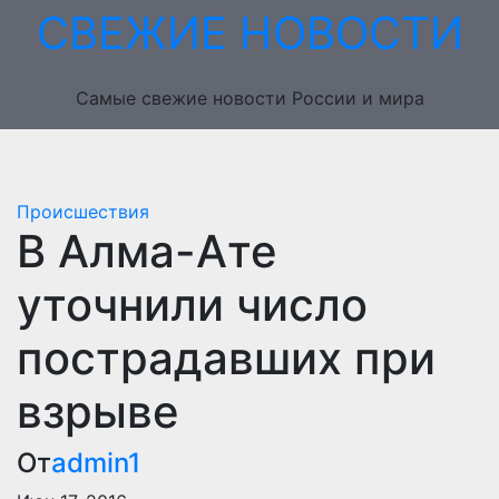
Перейти
СВЕЖИЕ НОВОСТИ
к
содержимому
Самые свежие новости России и мира
Происшествия
В Алма-Ате
уточнили число
пострадавших при
взрыве
От
admin1