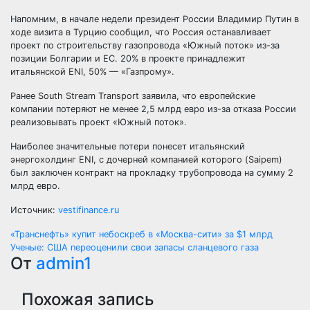
Напомним, в начале недели президент России Владимир Путин в
ходе визита в Турцию сообщил, что Россия останавливает
проект по строительству газопровода «Южный поток» из-за
позиции Болгарии и ЕС. 20% в проекте принадлежит
итальянской ENI, 50% — «Газпрому».
Ранее South Stream Transport заявила, что европейские
компании потеряют не менее 2,5 млрд евро из-за отказа России
реализовывать проект «Южный поток».
Наиболее значительные потери понесет итальянский
энергохолдинг ENI, с дочерней компанией которого (Saipem)
был заключен контракт на прокладку трубопровода на сумму 2
млрд евро.
Источник:
vestifinance.ru
Навигация
«Транснефть» купит небоскреб в «Москва-сити» за $1 млрд
Ученые: США переоценили свои запасы сланцевого газа
по
От
admin1
записям
Похожая запись