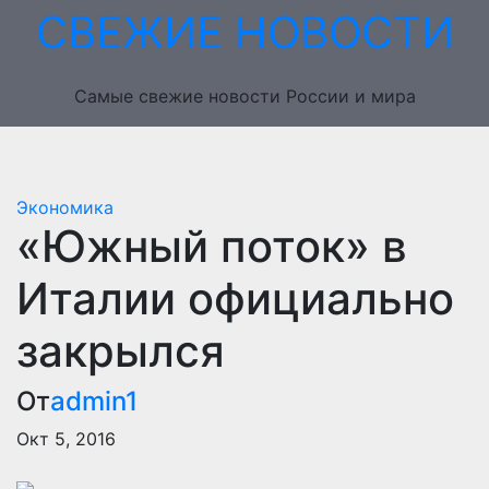
Перейти
СВЕЖИЕ НОВОСТИ
к
содержимому
Самые свежие новости России и мира
Экономика
«Южный поток» в
Италии официально
закрылся
От
admin1
Окт 5, 2016