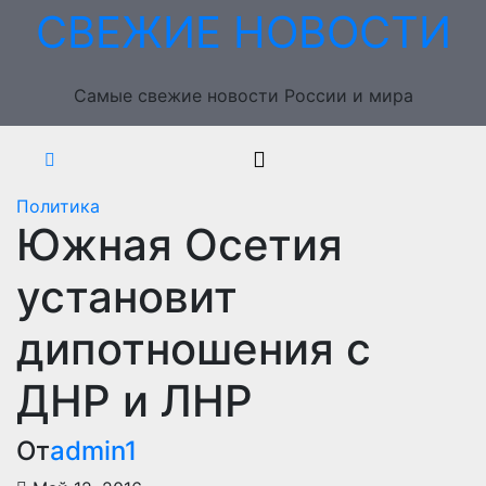
Перейти
СВЕЖИЕ НОВОСТИ
к
содержимому
Самые свежие новости России и мира
Политика
Южная Осетия
установит
дипотношения с
ДНР и ЛНР
От
admin1