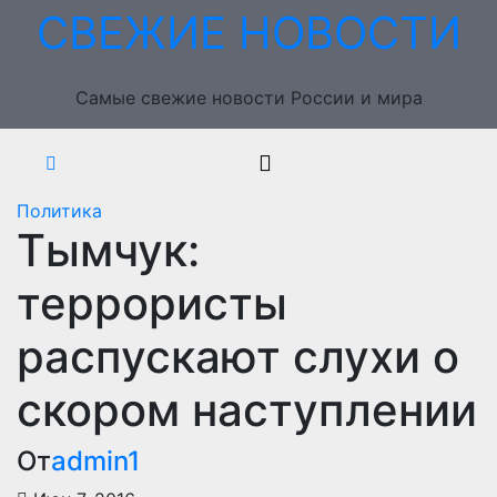
Перейти
СВЕЖИЕ НОВОСТИ
к
содержимому
Самые свежие новости России и мира
Политика
Тымчук:
террористы
распускают слухи о
скором наступлении
От
admin1