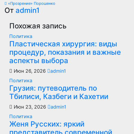
Навигация
«Прозрение» Порошенко
по
От
admin1
записям
Похожая запись
Политика
Пластическая хирургия: виды
процедур, показания и важные
аспекты выбора
Июн 26, 2026
admin1
Политика
Грузия: путеводитель по
Тбилиси, Казбеги и Кахетии
Июн 23, 2026
admin1
Политика
Женя Русских: яркий
представитель современной