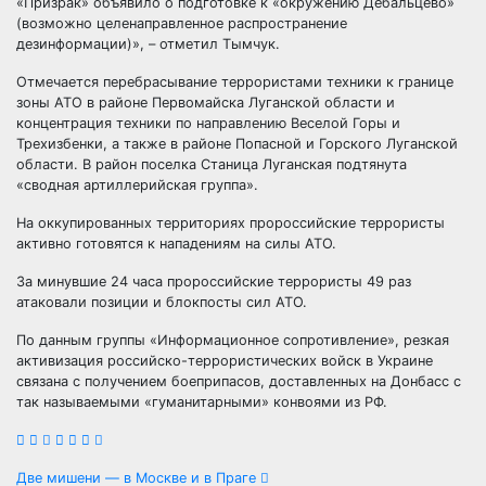
«Призрак» объявило о подготовке к «окружению Дебальцево»
(возможно целенаправленное распространение
дезинформации)», – отметил Тымчук.
Отмечается перебрасывание террористами техники к границе
зоны АТО в районе Первомайска Луганской области и
концентрация техники по направлению Веселой Горы и
Трехизбенки, а также в районе Попасной и Горского Луганской
области. В район поселка Станица Луганская подтянута
«сводная артиллерийская группа».
На оккупированных территориях пророссийские террористы
активно готовятся к нападениям на силы АТО.
За минувшие 24 часа пророссийские террористы 49 раз
атаковали позиции и блокпосты сил АТО.
По данным группы «Информационное сопротивление», резкая
активизация российско-террористических войск в Украине
связана с получением боеприпасов, доставленных на Донбасс с
так называемыми «гуманитарными» конвоями из РФ.
Две мишени — в Москве и в Праге