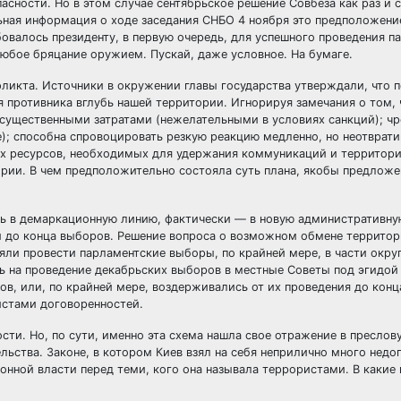
асности. Но в этом случае сентябрьское решение Совбеза как раз и 
ьная информация о ходе заседания СНБО 4 ноября это предположени
овалось президенту, в первую очередь, для успешного проведения п
юбое бряцание оружием. Пускай, даже условное. На бумаге.
фликта. Источники в окружении главы государства утверждали, что 
противника вглубь нашей территории. Игнорируя замечания о том, 
е существенными затратами (нежелательными в условиях санкций); ч
е); способна спровоцировать резкую реакцию медленно, но неотврат
их ресурсов, необходимых для удержания коммуникаций и территори
ирии. В чем предположительно состояла суть плана, якобы предлож
сь в демаркационную линию, фактически — в новую административную
 до конца выборов. Решение вопроса о возможном обмене террито
яли провести парламентские выборы, по крайней мере, в части окру
ь на проведение декабрьских выборов в местные Советы под эгидой 
в, или, по крайней мере, воздерживались от их проведения до конца
истами договоренностей.
ости. Но, по сути, именно эта схема нашла свое отражение в преслов
ьства. Законе, в котором Киев взял на себя неприлично много нед
конной власти перед теми, кого она называла террористами. В какие