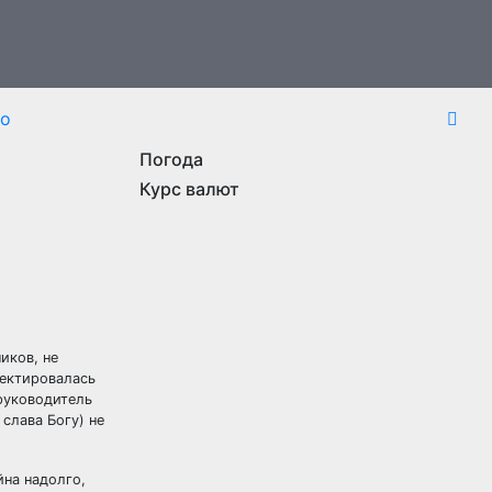
то
Погода
Курс валют
иков, не
ректировалась
 руководитель
слава Богу) не
йна надолго,