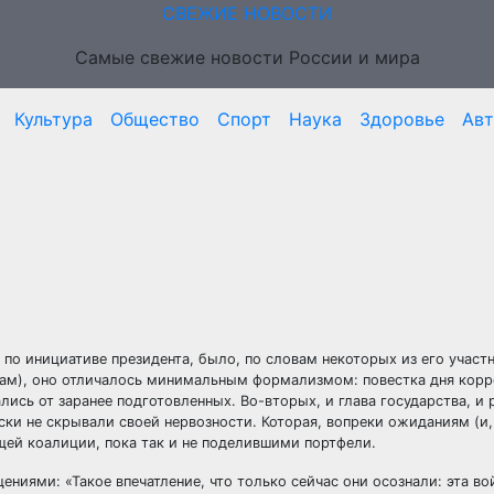
СВЕЖИЕ НОВОСТИ
Самые свежие новости России и мира
Культура
Общество
Спорт
Наука
Здоровье
Ав
по инициативе президента, было, по словам некоторых из его участн
там), оно отличалось минимальным формализмом: повестка дня кор
ись от заранее подготовленных. Во-вторых, и глава государства, и
ски не скрывали своей нервозности. Которая, вопреки ожиданиям (и, 
ей коалиции, пока так и не поделившими портфели.
иями: «Такое впечатление, что только сейчас они осознали: эта во