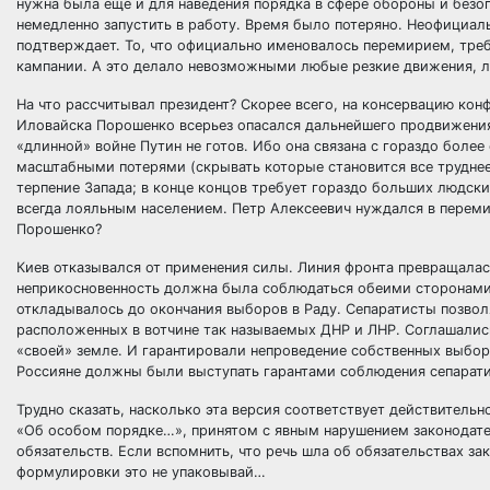
нужна была еще и для наведения порядка в сфере обороны и безоп
немедленно запустить в работу. Время было потеряно. Неофициал
подтверждает. То, что официально именовалось перемирием, треб
кампании. А это делало невозможными любые резкие движения, л
На что рассчитывал президент? Скорее всего, на консервацию кон
Иловайска Порошенко всерьез опасался дальнейшего продвижения 
«длинной» войне Путин не готов. Ибо она связана с гораздо боле
масштабными потерями (скрывать которые становится все трудне
терпение Запада; в конце концов требует гораздо больших людск
всегда лояльным населением. Петр Алексеевич нуждался в перем
Порошенко?
Киев отказывался от применения силы. Линия фронта превращала
неприкосновенность должна была соблюдаться обеими сторонами
откладывалось до окончания выборов в Раду. Сепаратисты позвол
расположенных в вотчине так называемых ДНР и ЛНР. Соглашалис
«своей» земле. И гарантировали непроведение собственных выборо
Россияне должны были выступать гарантами соблюдения сепарат
Трудно сказать, насколько эта версия соответствует действительн
«Об особом порядке…», принятом с явным нарушением законодател
обязательств. Если вспомнить, что речь шла об обязательствах за
формулировки это не упаковывай…