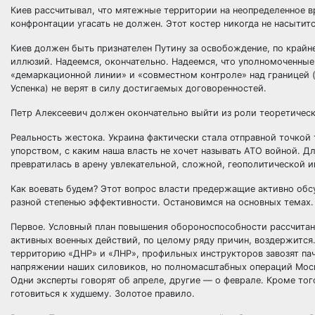
Киев рассчитывал, что мятежные территории на неопределенное вр
конфронтации угасать не должен. Этот костер никогда не насытится
Киев должен быть признателен Путину за освобождение, по крайне
иллюзий. Надеемся, окончательно. Надеемся, что уполномоченные
«демаркационной линии» и «совместном контроле» над границей (
Успенка) не верят в силу достигаемых договоренностей.
Петр Алексеевич должен окончательно выйти из роли теоретическо
Реальность жестока. Украина фактически стала отправной точкой 
упорством, с каким наша власть не хочет называть АТО войной. Д
превратилась в арену увлекательной, сложной, геополитической иг
Как воевать будем? Этот вопрос власти предержащие активно обсуж
разной степенью эффективности. Остановимся на основных темах.
Первое. Условный план повышения обороноспособности рассчитан 
активных военных действий, по целому ряду причин, воздержится
территорию «ДНР» и «ЛНР», профильных инструкторов завозят па
напряжении наших силовиков, но полномасштабных операций Москв
Одни эксперты говорят об апреле, другие — о феврале. Кроме тог
готовиться к худшему. Золотое правило.