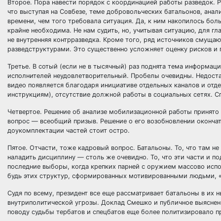
Второе. Пора навести порядок с координацией работы разведок. 
что выступая на Совбезе, теме добровольческих батальонов, анал
времени, чем того требовала ситуация. Да, к ним накопилось бол
крайне необходима. Не нам судить, но, учитывая ситуацию, для г
не внутренняя контрразведка. Кроме того, ряд источников смуща
разведструктурами. Это существенно усложняет оценку рисков и 
Третье. В сотый (если не в тысячный) раз поднята тема информац
исполнителей неудовлетворительный. Пробелы очевидны. Недоста
видео появляется благодаря инициативе отдельных каналов и отд
инструкциям), отсутствие должной работы в социальных сетях.
Четвертое. Решение об анализе мобилизационной работы принято в
вопрос — всеобщий призыв. Решение о его возобновлении окончат
доукомплектации частей стоит остро.
Пятое. Отчасти, тоже кадровый вопрос. Батальоны. То, что там не
наладить дисциплину — столь же очевидно. То, что эти части и п
последние выборы, когда крепких парней с оружием массово испол
будь этих структур, сформированных мотивированными людьми, «д
Судя по всему, президент все еще рассматривает батальоны в их
внутриполитической угрозы. Доклад Смешко и публичное выясне
поводу судьбы тербатов и спецбатов еще более политизировало п