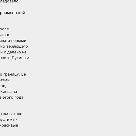
следовало
е
арламентской
после
что к
ревата новыми
имо теряющего
й с далеко не
енного Путиным
 границу. Ее
риями
гов,
Киева на
 этого года.
утом законе
опустимых
 красивые