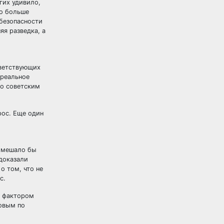
гих удивило,
ко больше
цбезопасности
яя разведка, а
тветствующих
(реальное
по советским
рос. Еще один
е мешало бы
 доказали
о том, что не
с.
о фактором
овым по