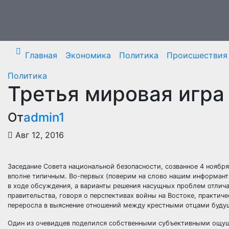
Перейти
к
содержимому
Главная
Экономика
Политика
Происшествия
Политика
Третья мировая игра
От
admin1
Авг 12, 2016
Заседание Совета национальной безопасности, созванное 4 ноября 
вполне типичным. Во-первых (поверим на слово нашим информан
в ходе обсуждения, а варианты решения насущных проблем отличал
правительства, говоря о перспективах войны на Востоке, практиче
переросла в выяснение отношений между крестными отцами будущ
Один из очевидцев поделился собственными субъективными ощущен