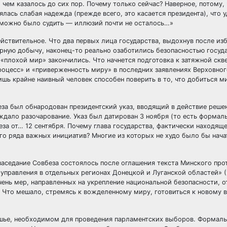
 чем казалось до сих пор. Почему только сейчас? Наверное, потому,
лась слабая надежда (прежде всего, это касается президента), что 
 можно было судить — иллюзий почти не осталось…»
йствительное. Что два первых лица государства, выдохнув после из
орную добычу, наконец-то реально озаботились безопасностью госуд
 «плохой мир» закончились. Что начнется подготовка к затяжной скв
оцесс» и «приверженность миру» в последних заявлениях Верховног
шь крайне наивный человек способен поверить в то, что добиться ми
еза был обнародован президентский указ, вводящий в действие реше
ждало разочарование. Указ был датирован 3 ноября (то есть формал
еза от… 12 сентября. Почему глава государства, фактически находяще
го ряда важных инициатив? Многие из которых не худо было бы нача
 заседание Совбеза состоялось после оглашения текста Минского про
управления в отдельных регионах Донецкой и Луганской областей» (
чень мер, направленных на укрепление национальной безопасности, 
я. Что мешало, стремясь к вожделенному миру, готовиться к новому 
ишье, необходимом для проведения парламентских выборов. Формал