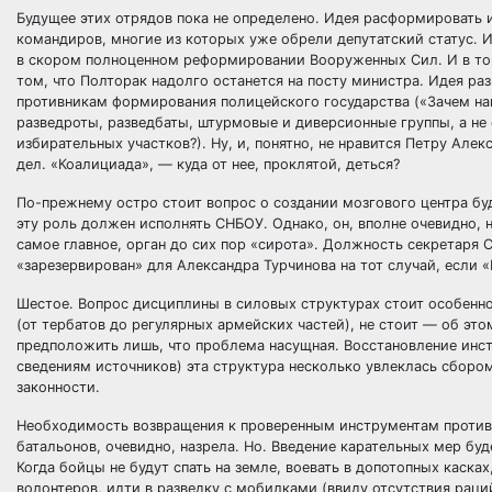
Будущее этих отрядов пока не определено. Идея расформировать и
командиров, многие из которых уже обрели депутатский статус. 
в скором полноценном реформировании Вооруженных Сил. И в том
том, что Полторак надолго останется на посту министра. Идея ра
противникам формирования полицейского государства («Зачем на
разведроты, разведбаты, штурмовые и диверсионные группы, а н
избирательных участков?). Ну, и, понятно, не нравится Петру Алек
дел. «Коалициада», — куда от нее, проклятой, деться?
По-прежнему остро стоит вопрос о создании мозгового центра бу
эту роль должен исполнять СНБОУ. Однако, он, вполне очевидно, 
самое главное, орган до сих пор «сирота». Должность секретаря 
«зарезервирован» для Александра Турчинова на тот случай, если 
Шестое. Вопрос дисциплины в силовых структурах стоит особенно
(от тербатов до регулярных армейских частей), не стоит — об эт
предположить лишь, что проблема насущная. Восстановление инст
сведениям источников) эта структура несколько увлеклась сборо
законности.
Необходимость возвращения к проверенным инструментам против
батальонов, очевидно, назрела. Но. Введение карательных мер бу
Когда бойцы не будут спать на земле, воевать в допотопных каска
волонтеров, идти в разведку с мобилками (ввиду отсутствия рац