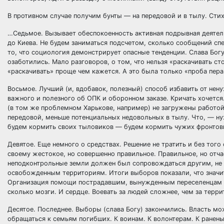
В противном случае получим бунты — на передовой и в тылу. Сти
…Седьмое. Вызывает обеспокоенность активная подрывная деятел
до Киева. Не будем заниматься подсчетом, сколько сообщений с
то, что социология демонстрирует опасные тенденции. Слава Богу
озаботились. Мало разговоров, о том, что нельзя «раскачивать ст
«раскачивать» проще чем кажется. А это была только «проба пера
Восьмое. Лучший (и, вдобавок, полезный) способ избавить от нен
важного и полезного об ОПК и оборонном заказе. Кричать хочется.
(в том же проблемном Харькове, например) не загружены работой
передовой, меньше потенциальных недовольных в тылу. Что, — нуж
будем кормить своих тыловиков — будем кормить чужих фронтови
Девятое. Еще немного о средствах. Решение не тратить и без то
своему жестокое, но совершенно правильное. Правильное, но отча
неподконтрольные земли должен был сопровождаться другим, не
освобожденным территориям. Итоги выборов показали, что значит
Организация помощи пострадавшим, вынужденным переселенцам — 
сколько мозги. И сердце. Воевать за людей сложнее, чем за терри
Десятое. Последнее. Выборы (слава Богу) закончились. Власть мо
обращаться к семьям погибших. К воинам. К волонтерам. К ране