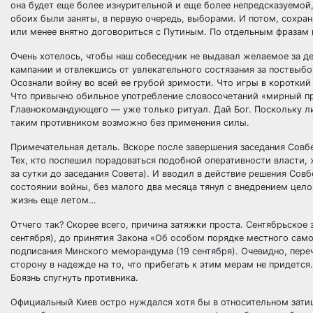
она будет еще более изнурительной и еще более непредсказуемой,
обоих были заняты, в первую очередь, выборами. И потом, сохраня
или менее внятно договориться с Путиным. По отдельным фразам
Очень хотелось, чтобы наш собеседник не выдавал желаемое за де
кампании и отвлекшись от увлекательного состязания за поствыб
Осознали войну во всей ее грубой зримости. Что игры в короткий
Что привычно обильное употребление словосочетаний «мирный пр
Главнокомандующего — уже только ритуал. Дай Бог. Поскольку ли
таким противником возможно без применения силы.
Примечательная деталь. Вскоре после завершения заседания Совб
Тех, кто поспешил порадоваться подобной оперативности власти, 
за сутки до заседания Совета). И вводил в действие решения Совб
состоянии войны, без малого два месяца тянул с внедрением цело
жизнь еще летом…
Отчего так? Скорее всего, причина затяжки проста. Сентябрьское
сентября), до принятия Закона «Об особом порядке местного само
подписания Минского меморандума (19 сентября). Очевидно, пере
сторону в надежде на то, что прибегать к этим мерам не придетс
Боязнь спугнуть противника.
Официальный Киев остро нуждался хотя бы в относительном зат