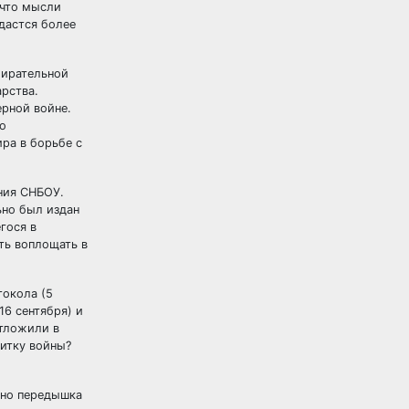
 что мысли
удастся более
бирательной
арства.
ерной войне.
о
ра в борьбе с
ния СНБОУ.
ьно был издан
гося в
ть воплощать в
токола (5
16 сентября) и
отложили в
витку войны?
ьно передышка