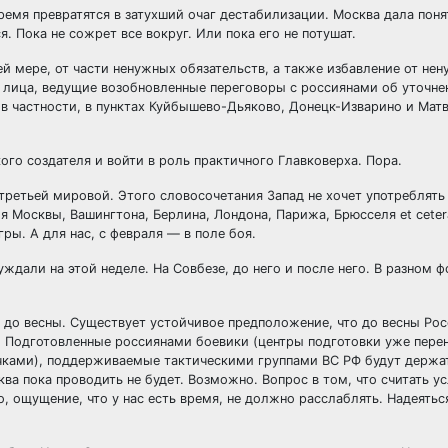
емя превратятся в затухший очаг дестабилизации. Москва дала понят
. Пока не сожрет все вокруг. Или пока его не потушат.
й мере, от части ненужных обязательств, а также избавление от не
 лица, ведущие возобновленные переговоры с россиянами об уточне
в частности, в пунктах Куйбышево-Дьяково, Донецк-Изварино и Матв
го создателя и войти в роль практичного Главковерха. Пора.
третьей мировой. Этого словосочетания Запад не хочет употреблять
ля Москвы, Вашингтона, Берлина, Лондона, Парижа, Брюсселя et cete
ры. А для нас, с февраля — в поле боя.
дали на этой неделе. На Совбезе, до него и после него. В разном ф
до весны. Существует устойчивое предположение, что до весны Рос
. Подготовленные россиянами боевики (центры подготовки уже перен
чками), поддерживаемые тактическими группами ВС РФ будут держа
а пока проводить не будет. Возможно. Вопрос в том, что считать ус
о, ощущение, что у нас есть время, не должно расслаблять. Надеятьс