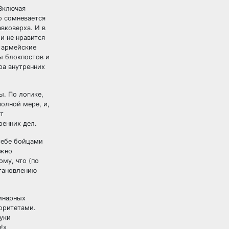
 Включая
о сомневается
вковерха. И в
и не нравится
 армейские
ы блокпостов и
тра внутренних
ы. По логике,
полной мере, и,
ст
ренних дел.
себе бойцами
ожно
му, что (по
становлению
инарных
торитетами.
руки
!»