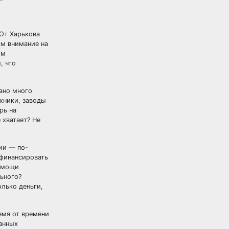
От Харькова
им внимание на
им
, что
зано много
ехники, заводы
рь на
 хватает? Не
ии — по-
 финансировать
помощи
льного?
лько деньги,
емя от времени
анных