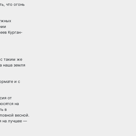
ь, что огонь
нужных
нии
еев Курган-
 с таким же
ra наша земля
ормате и с
сия от
осятся на
ть в
ловной весной.
я на лучшее —