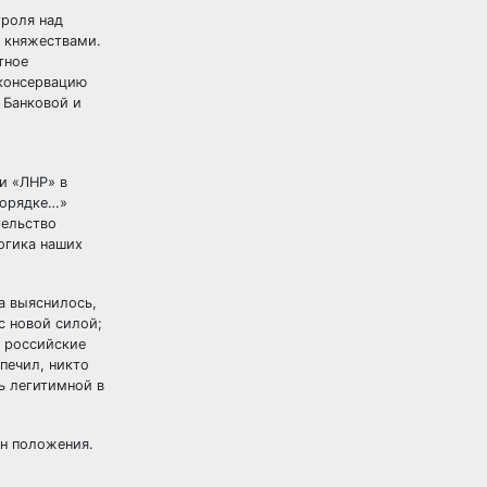
троля над
и княжествами.
тное
 консервацию
 Банковой и
и «ЛНР» в
порядке…»
тельство
огика наших
а выяснилось,
с новой силой;
и российские
печил, никто
ь легитимной в
ин положения.