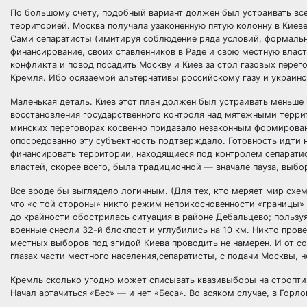
По большому счету, подобный вариант должен был устраивать все
территорией. Москва получала узаконенную пятую колонну в Киев
Сами сепаратисты (имитируя соблюдение ряда условий, формаль
финансирование, своих ставленников в Раде и свою местную влас
конфликта и повод посадить Москву и Киев за стол газовых перег
Кремля. Ибо осязаемой альтернативы российскому газу и украинс
Маленькая деталь. Киев этот план должен был устраивать меньше
восстановления государственного контроля над мятежными террит
минских переговорах косвенно придавало незаконным формирован
опосредованно эту субъектность подтверждало. Готовность идти н
финансировать территории, находящиеся под контролем сепарати
властей, скорее всего, была традиционной — вначале пауза, выб
Все вроде бы выглядело логичным. (Для тех, кто меряет мир схем
что «с той стороны» никто режим неприкосновенности «границы» 
до крайности обострилась ситуация в районе Дебальцево; польз
военные снесли 32-й блокпост и углубились на 10 км. Никто пров
местных выборов под эгидой Киева проводить не намерен. И от со
глазах части местного населения,сепаратисты, с подачи Москвы, н
Кремль сколько угодно может списывать квазивыборы на стропти
Начал артачиться «Бес» — и нет «Беса». Во всяком случае, в Горло