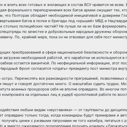
х и влить всех готовых и желающих в состав ВСУ нравится не всем.
Идея формального переподчинения всех батов армии смущает тех, кт
, что Полторак обладает необходимой инициативой и доверием Гла
звертывания батов в полки и бригады под «крышей» МВД и Нацгварди
м столько полицейских частей? Не лучше ли на их базе формировать
е спецотряды по зачистке и добровольные народные дружины оборон
сеевичу. По, крайней мере, пока он не отвоевал для себя пост минис
дущих преобразований в сфере национальной безопасности и оборон
не загружен необходимой работой, его наработки не используются в 
Совбеза остается вакантной. По неофициальной информации, этот по
«Народный Фронт согласится «отдать» президенту пост министра внут
 остро. Перечислять все разновидности прегрешений, позволяемых 
ом пишут и говорят достаточно много. О масштабах судить трудно. М
итута военных прокуроров себя не вполне оправдало. Во многом пото
м компромата на отдельных лиц в ущерб кропотливой работе по вос
одействия любым видам «неуставняка» — от гауптвахты до дисципл
дет оправдано только тогда, когда командиры будут примерами и ав
х, получать цинки с ржавыми патронами не того калибра, питаться с 
ий) и вместо ожидаемого подкрепления получать команду «Держаться