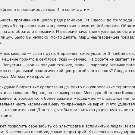
хийные и спровоцированные. И, в связи с этим…
ьность противника в целом ряде регионов. От Одессы до Ужгорода. 
пецслужб о «раскрытии» и «пресечении» являются фейковыми. Обрат
, на это обратили внимание. И высокие начальники уже вроде бы эт
олицу». Было бы неплохо что-то делать. Марш нацгвардейцев показал
».
ужных мыслей — занять руки. В президентском указе от 3 ноября ска
 Решение принято в сентябре. Указ — сейчас. На фронте не хватает т
. Запустим — воины получат технику, люди — зарплату. Меньше поте
ен специальный аналитический центр, чтобы это понять? Средств не
ков. Математика простая.
го скудные бюджетные средства на де-факто оккупированные территор
сти запоздалое. Верное, но не выверенное. Месседж об отказе Киева
 менее, а, возможно, и более важным месседжем — о расширении 
ельная часть населения Киеву по-прежнему не верит. И что удивите
отвратительная. Для того, чтобы изменить ситуацию, нужны не сто
тории.
жет позволить себе забыть об электорате и вспомнить о людях. И вр
ным. К населению освобожденных территорий. К населению оккупиров