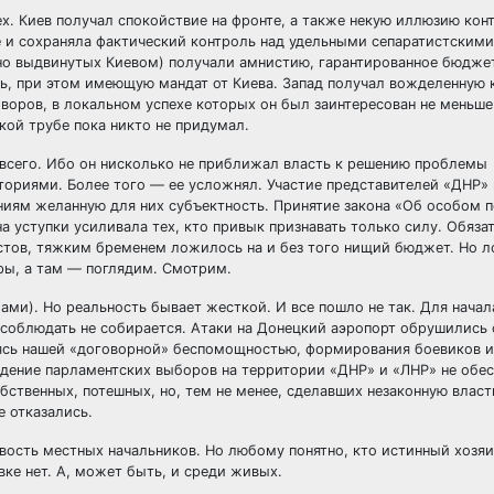
х. Киев получал спокойствие на фронте, а также некую иллюзию кон
е и сохраняла фактический контроль над удельными сепаратистским
но выдвинутых Киевом) получали амнистию, гарантированное бюдже
ть, при этом имеющую мандат от Киева. Запад получал вожделенную
оворов, в локальном успехе которых он был заинтересован не меньше
кой трубе пока никто не придумал.
 всего. Ибо он нисколько не приближал власть к решению проблемы
ориями. Более того — ее усложнял. Участие представителей «ДНР» 
иям желанную для них субъектность. Принятие закона «Об особом 
а уступки усиливала тех, кто привык признавать только силу. Обяза
стов, тяжким бременем ложилось на и без того нищий бюджет. Но л
оры, а там — поглядим. Смотрим.
ами). Но реальность бывает жесткой. И все пошло не так. Для начал
соблюдать не собирается. Атаки на Донецкий аэропорт обрушились 
уясь нашей «договорной» беспомощностью, формирования боевиков 
едение парламентских выборов на территории «ДНР» и «ЛНР» не обес
бственных, потешных, но, тем не менее, сделавших незаконную власт
е отказались.
вость местных начальников. Но любому понятно, кто истинный хозя
вке нет. А, может быть, и среди живых.