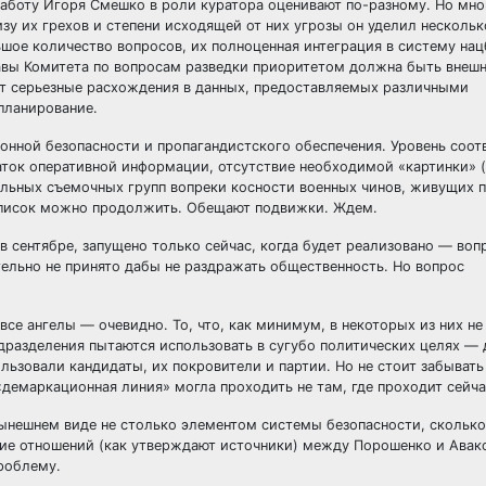
Работу Игоря Смешко в роли куратора оценивают по-разному. Но мно
изу их грехов и степени исходящей от них угрозы он уделил несколь
ьшое количество вопросов, их полноценная интеграция в систему на
лавы Комитета по вопросам разведки приоритетом должна быть внешн
ют серьезные расхождения в данных, предоставляемых различными
планирование.
ионной безопасности и пропагандистского обеспечения. Уровень соо
ток оперативной информации, отсутствие необходимой «картинки» 
ельных съемочных групп вопреки косности военных чинов, живущих 
 Список можно продолжить. Обещают подвижки. Ждем.
 сентябре, запущено только сейчас, когда будет реализовано — воп
ельно не принято дабы не раздражать общественность. Но вопрос
 все ангелы — очевидно. То, что, как минимум, в некоторых из них н
одразделения пытаются использовать в сугубо политических целях —
ьзовали кандидаты, их покровители и партии. Но не стоит забывать 
емаркационная линия» могла проходить не там, где проходит сейча
 нынешнем виде не столько элементом системы безопасности, скольк
ние отношений (как утверждают источники) между Порошенко и Авак
роблему.