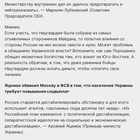
Министерству внутренних дел их удалось предотвратить и
нейтрализовать», — Маркиян Лубкивский (Советник
Председателя СБУ).
Мнение.
Если учесть, что Нацгвардия была собрана из самых
отъявленных сторонников Майдана, то попытки влияния со
стороны России на них можно свести к нулю. Может проблема
в обещаниях Украинской власти? Вспомните, как сам Порошенко
обещал несметные богатства тем, кто воюет на Юго-Востоке. А
реальность обратная, в том, что даже раненные бойцы
Нацгвардии должны искать деньги, чтобы оплатить свое
лечение.
Яценюк обвинил Москву и ФСБ в том, что население Украины
требует повышения соцвыплат
Россия старается дестабилизировать обстановку и для этого
использует агентов, «засланных сюда десятки лет назад». «Их
Российский план изменился: с политической дестабилизации,
сепаратистской идеологии на социальную и экономическую
дестабилизацию», — Арсений Яценюк (Премьер-министр
Украины).