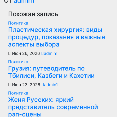
по
От
admin1
записям
Похожая запись
Политика
Пластическая хирургия: виды
процедур, показания и важные
аспекты выбора
Июн 26, 2026
admin1
Политика
Грузия: путеводитель по
Тбилиси, Казбеги и Кахетии
Июн 23, 2026
admin1
Политика
Женя Русских: яркий
представитель современной
рэп-сцены