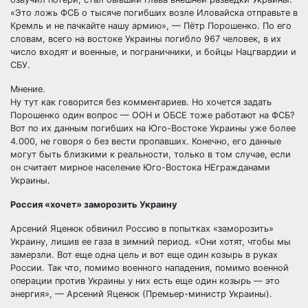
«Это ложь ФСБ о тысяче погибших возле Иловайска отправьте в
Кремль и не пачкайте нашу армию», — Пётр Порошенко. По его
словам, всего на востоке Украины погибло 967 человек, в их
число входят и военные, и пограничники, и бойцы Нацгвардии и
СБУ.
Мнение.
Ну тут как говорится без комментариев. Но хочется задать
Порошенко один вопрос — ООН и ОБСЕ тоже работают на ФСБ?
Вот по их данным погибших на Юго-Востоке Украины уже более
4.000, не говоря о без вести пропавших. Конечно, его данные
могут быть близкими к реальности, только в том случае, если
он считает мирное население Юго-Востока НЕгражданами
Украины.
Россия «хочет» заморозить Украину
Арсений Яценюк обвинил Россию в попытках «заморозить»
Украину, лишив ее газа в зимний период. «Они хотят, чтобы мы
замерзли. Вот еще одна цель и вот еще один козырь в руках
России. Так что, помимо военного нападения, помимо военной
операции против Украины у них есть еще один козырь — это
энергия», — Арсений Яценюк (Премьер-министр Украины).