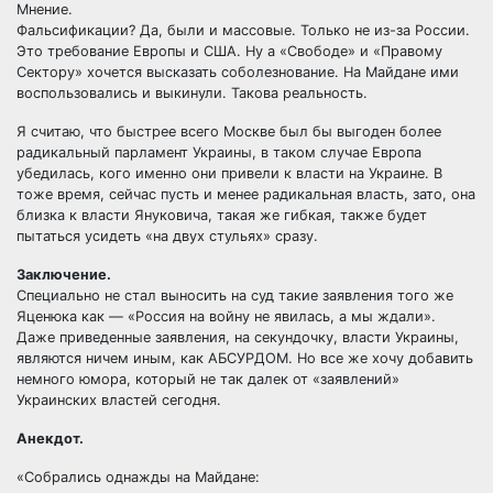
Мнение.
Фальсификации? Да, были и массовые. Только не из-за России.
Это требование Европы и США. Ну а «Свободе» и «Правому
Сектору» хочется высказать соболезнование. На Майдане ими
воспользовались и выкинули. Такова реальность.
Я считаю, что быстрее всего Москве был бы выгоден более
радикальный парламент Украины, в таком случае Европа
убедилась, кого именно они привели к власти на Украине. В
тоже время, сейчас пусть и менее радикальная власть, зато, она
близка к власти Януковича, такая же гибкая, также будет
пытаться усидеть «на двух стульях» сразу.
Заключение.
Специально не стал выносить на суд такие заявления того же
Яценюка как — «Россия на войну не явилась, а мы ждали».
Даже приведенные заявления, на секундочку, власти Украины,
являются ничем иным, как АБСУРДОМ. Но все же хочу добавить
немного юмора, который не так далек от «заявлений»
Украинских властей сегодня.
Анекдот.
«Собрались однажды на Майдане: