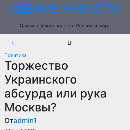
Перейти
СВЕЖИЕ НОВОСТИ
к
содержимому
Самые свежие новости России и мира
Политика
Торжество
Украинского
абсурда или рука
Москвы?
От
admin1