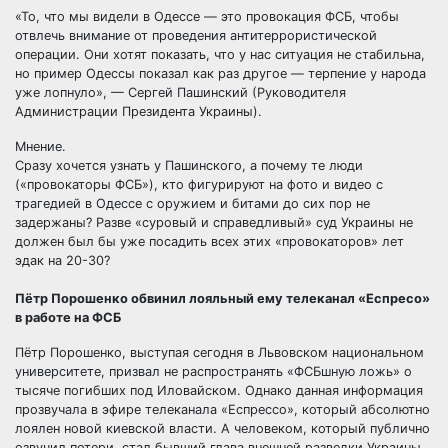
«То, что мы видели в Одессе — это провокация ФСБ, чтобы
отвлечь внимание от проведения антитеррористической
операции. Они хотят показать, что у нас ситуация не стабильна,
но пример Одессы показал как раз другое — терпение у народа
уже лопнуло», — Сергей Пашинский (Руководителя
Администрации Президента Украины).
Мнение.
Сразу хочется узнать у Пашинского, а почему те люди
(«провокаторы ФСБ»), кто фигурируют на фото и видео с
трагедией в Одессе с оружием и битами до сих пор не
задержаны? Разве «суровый и справедливый» суд Украины не
должен был бы уже посадить всех этих «провокаторов» лет
эдак на 20-30?
Пётр Порошенко обвинил лояльный ему телеканал «Еспресо»
в работе на ФСБ
Пётр Порошенко, выступая сегодня в Львовском национальном
университете, призвал не распространять «ФСБшную ложь» о
тысяче погибших под Иловайском. Однако данная информация
прозвучала в эфире телеканала «Еспрессо», который абсолютно
лоялен новой киевской власти. А человеком, который публично
озвучил потери, стал бывший глава внешней разведки Украины.