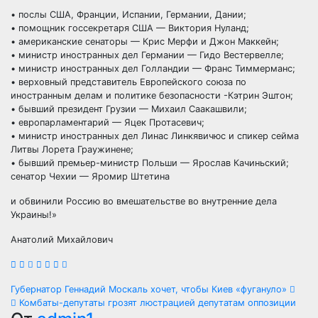
• послы США, Франции, Испании, Германии, Дании;
• помощник госсекретаря США — Виктория Нуланд;
• американские сенаторы — Крис Мерфи и Джон Маккейн;
• министр иностранных дел Германии — Гидо Вестервелле;
• министр иностранных дел Голландии — Франс Тиммерманс;
• верховный представитель Европейского союза по
иностранным делам и политике безопасности -Кэтрин Эштон;
• бывший президент Грузии — Михаил Саакашвили;
• европарламентарий — Яцек Протасевич;
• министр иностранных дел Линас Линкявичюс и спикер сейма
Литвы Лорета Граужинене;
• бывший премьер-министр Польши — Ярослав Качиньский;
сенатор Чехии — Яромир Штетина
и обвинили Россию во вмешательстве во внутренние дела
Украины!»
Анатолий Михайлович
Навигация
Губернатор Геннадий Москаль хочет, чтобы Киев «фугануло»
Комбаты-депутаты грозят люстрацией депутатам оппозиции