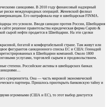
мическими санкциями. В 2010 году финансовый надзорный
ные риски международных операций. Женевский филиал
 американцам. Его оштрафовала еще и швейцарская FINMA.
ейцарцы это усвоили. Вводя санкции против России, Швейцария
ем сайте решение правительства юридическая фирма Caputo &
йской сырой нефти продается в Швейцарии. На эти сделки
красивой, богатой и комфортабельной стране. Там живут или
е двое фигурантов санкционного списка ЕС и США: Геннадий
 зарегистрированных в Швейцарии компаний. Около 1800
нговыми услугами, торговлей сырьем и продовольствием.
еные степени. Российские активы в швейцарских банках
а санкциями…
ного суверенитета. Она — часть мировой экономической
мического партнера. Пришлось приоткрыть банковскую тайну и
двумя огромными (США и ЕС), то этот выбор диктуется