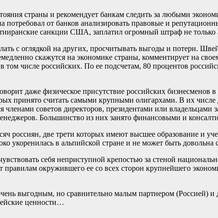
тояния страны и рекомендует банкам следить за любыми эконо
а потребовал от банков анализировать правовые и репутацион
антииранские санкции США, заплатил огромный штраф не только
лать с оглядкой на других, просчитывать выгоды и потери. Шв
немедленно скажутся на экономике страны, комментирует на сво
, в том числе российских. По ее подсчетам, 80 процентов росси
ворит даже физическое присутствие российских бизнесменов в 
орых принято считать самыми крупными олигархами. В их числ
я членами советов директоров, президентами или владельцами
енеджеров. Большинство из них занято финансовыми и консалти
сяч россиян, две трети которых имеют высшее образование и уч
боко укоренилась в альпийской стране и не может быть довольн
 чувствовать себя неприступной крепостью за стеной националь
ет правилам окружившего ее со всех сторон крупнейшего эконо
очень выгодным, но сравнительно малым партнером (Россией) и 
опейские ценности…