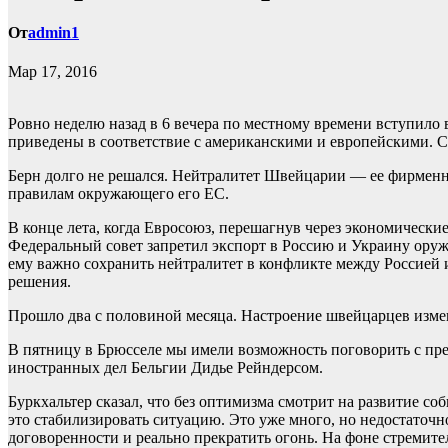
От
admin1
Мар 17, 2016
Ровно неделю назад в 6 вечера по местному времени вступило
приведены в соответствие с американскими и европейскими. 
Берн долго не решался. Нейтралитет Швейцарии — ее фирменный
правилам окружающего его ЕС.
В конце лета, когда Евросоюз, перешагнув через экономически
Федеральный совет запретил экспорт в Россию и Украину оруж
ему важно сохранить нейтралитет в конфликте между Россией 
решения.
Прошло два с половиной месяца. Настроение швейцарцев измен
В пятницу в Брюсселе мы имели возможность поговорить с пре
иностранных дел Бельгии Дидье Рейндерсом.
Буркхальтер сказал, что без оптимизма смотрит на развитие 
это стабилизировать ситуацию. Это уже много, но недостаточн
договоренности и реально прекратить огонь. На фоне стремите