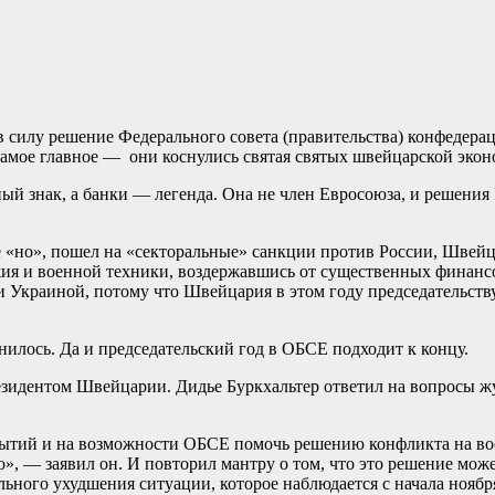
 в силу решение Федерального совета (правительства) конфедер
Самое главное — они коснулись святая
святых швейцарской экон
 знак, а банки — легенда. Она не член Евросоюза, и решения Бр
е «но», пошел на «секторальные» санкции против России, Швейц
ия и военной техники, воздержавшись от существенных финансо
и Украиной, потому что Швейцария в этом году председательств
илось. Да и председательский год в ОБСЕ подходит к концу.
зидентом Швейцарии. Дидье Буркхальтер ответил на вопросы жу
событий и на возможности ОБСЕ помочь решению конфликта на во
о», — заявил он. И повторил мантру о том, что это решение мо
льного ухудшения ситуации, которое наблюдается с начала ноябр