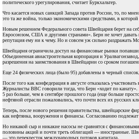
политического урегулирования, считает Буркхальтер.
Что касается новых санкций Запада против России, то, по мн
это та же война, только экономическими средствами, в которой
Новым решением Федерального совета Швейцария берет на себя
Евросоюзом, США и другими странами». Берн не хочет давать 
репутация ему ни к чему. Но и совсем уж сильно раздражать Мо
Швейцария ограничила доступ на финансовые рынки попавших
Объединенная авиастроительная корпорация и Уралвагонзавод,
разрешения на заимствования в Швейцарии со сроком погашени
Еще 24 физических лица (было 95) добавлены в черный списо
После того как конфедерация в августе отказалась участвовать
Журналисты BBC говорили тогда, что Берн «ходит по канату».
5 раз больше, чем в сентябре прошлого года (еще больше прост
нефтяной отрасли пожаловались, что почти всех их русских кл
Теперь, после нового решения правительства, швейцарские фи
как нефтянка, вооружения и финансы. Согласованию подлежат 
Но никакой сыр и никакие насосы не сравнятся с финансовыми
половины акций и почти треть облигаций — иностранные. Ш
— это перекресток международных потоков капитала.