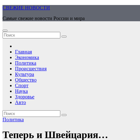
Перейти
СВЕЖИЕ НОВОСТИ
к
Самые свежие новости России и мира
содержимому
Главная
Экономика
Политика
Происшествия
Культура
Общество
Спорт
Наука
Здоровье
Авто
Политика
Теперь и Швейцария…