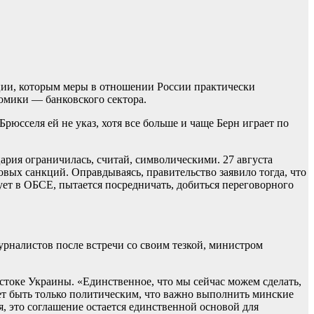
ации, которым меры в отношении России практически
омики — банковского сектора.
юсселя ей не указ, хотя все больше и чаще Берн играет по
ария ограничилась, считай, символическими. 27 августа
вых санкций. Оправдываясь, правительство заявило тогда, что
ует в ОБСЕ, пытается посредничать, добиться переговорного
рналистов после встречи со своим тезкой, министром
стоке Украины. «Единственное, что мы сейчас можем сделать,
жет быть только политическим, что важно выполнить минские
я, это соглашение остается единственной основой для