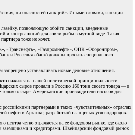
ействия, ни опасностей санкций». Иными словами, санкции —
в лазейку, позволяющую обойти санкции, введенные
ий и контрсанкций для ловли рыбы в мутной воде. Такая
партнера тоже не хочет.
ь», «Транснефть», «Газпромнефть», ОПК «Оборонпром»,
банк и Россельхозбанк) должны просить специального
м запрещено устанавливать новые деловые отношения.
вот кто нажился на нашей политической принципиальности.
йцарских сыров продали в Россию 160 тонн своего товара — в
не только о сыре. Американские производители насосов для
с российскими партнерами в таких «чувствительных» отраслях,
чей нефти в Арктике, разработкой сланцевых углеводородов.
 центра четко отражается на ее фондовом рынке, где около
и заемщиками и кредиторами. Швейцарский фондовый рынок