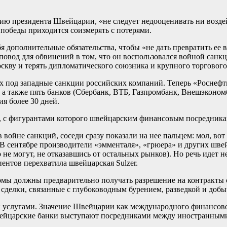
ению президента Швейцарии, «не следует недооценивать ни возд
 победы приходится соизмерять с потерями.
 дополнительные обязательства, чтобы «не дать превратить ее 
повод для обвинений в том, что он воспользовался войной санкц
скву и терять дипломатического союзника и крупного торгового 
 под западные санкции российских компаний. Теперь «Роснефт
 а также пять банков (Сбербанк, ВТБ, Газпромбанк, Внешэконом
я более 30 дней.
к, с фигурантами которого швейцарским финансовым посредника
 в войне санкций, соседи сразу показали на нее пальцем: мол, 
 В сентябре производители «эмменталя», «грюера» и других шве
о не могут, не отказавшись от остальных рынков). Но речь идет 
иентов перехватила швейцарская Sulzer.
рмы должны предварительно получать разрешение на контракты 
сделки, связанные с глубоководным бурением, разведкой и добы
 услугами. Значение Швейцарии как международного финансового
вейцарские банки выступают посредниками между иностранным