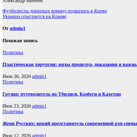
Александр Минеев
Навигация
Футболисты донецких команд подрались в Киеве
Украина отыграется на Крыме
по
записям
От
admin1
Похожая запись
Политика
Пластическая хирургия: виды процедур, показания и важн
Июн 26, 2026
admin1
Политика
Грузия: путеводитель по Тбилиси, Казбеги и Кахетии
Июн 23, 2026
admin1
Политика
Женя Русских: яркий представитель современной рэп-сцен
Июн 12, 2026
admin1