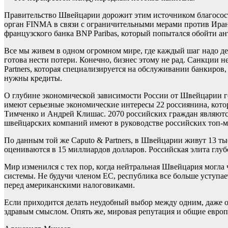
Правительство Швейцарии дорожит этим источником благосос
орган FINMA в связи с ограничительными мерами против Иран
французского банка BNP Paribas, который попытался обойти 
Все мы живем в одном огромном мире, где каждый шаг надо де
готова нести потери. Конечно, бизнес этому не рад. Санкции 
Partners, которая специализируется на обслуживании банкиров
нужны кредиты.
О глубине экономической зависимости России от Швейцарии го
имеют серьезные экономические интересы 22 россиянина, кот
Тимченко и Андрей Клишас. 2070 российских граждан являютс
швейцарских компаний имеют в руководстве российских топ-м
По данным той же Caputo & Partners, в Швейцарии живут 13 ты
оцениваются в 15 миллиардов долларов. Российская элита глу
Мир изменился с тех пор, когда нейтральная Швейцария могла
системы. Не будучи членом ЕС, республика все больше уступа
перед американскими налоговиками.
Если приходится делать неудобный выбор между одним, даже 
здравым смыслом. Опять же, мировая репутация и общие евр