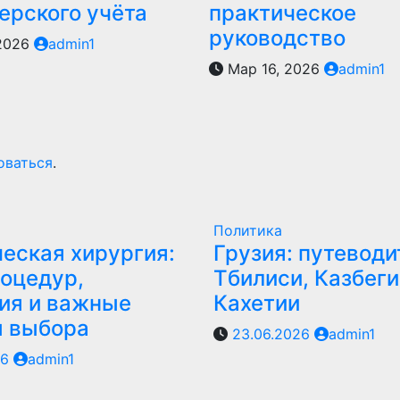
ерского учёта
практическое
руководство
 2026
admin1
Мар 16, 2026
admin1
оваться
.
Политика
еская хирургия:
Грузия: путеводи
оцедур,
Тбилиси, Казбеги
ия и важные
Кахетии
ы выбора
23.06.2026
admin1
26
admin1