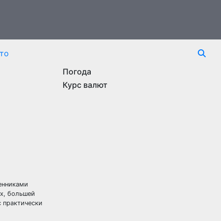
то
Погода
Курс валют
венниками
ях,
большей
с практически