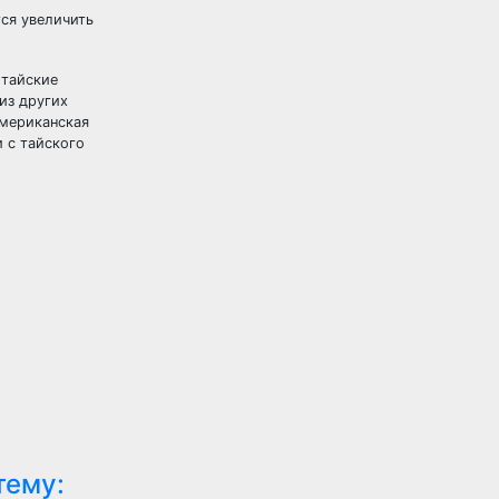
тся увеличить
 тайские
из других
Американская
и с тайского
тему: