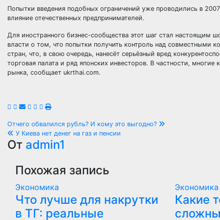
Попытки введения подобных ограничений уже проводились в 2007 
влияние отечественных предпринимателей.
Для иностранного бизнес-сообщества этот шаг стал настоящим ш
власти о том, что попытки получить контроль над совместными к
стран, что, в свою очередь, нанесёт серьёзный вред конкурентос
торговая палата и ряд японских инвесторов. В частности, многие 
рынка, сообщает ukrthai.com.
Навигация
Отчего обвалился рубль? И кому это выгодно?
У Киева нет денег на газ и пенсии
по
От
admin1
записям
Похожая запись
Экономика
Экономика
Что лучше для накрутки
Какие 
в ТГ: реальные
сложны