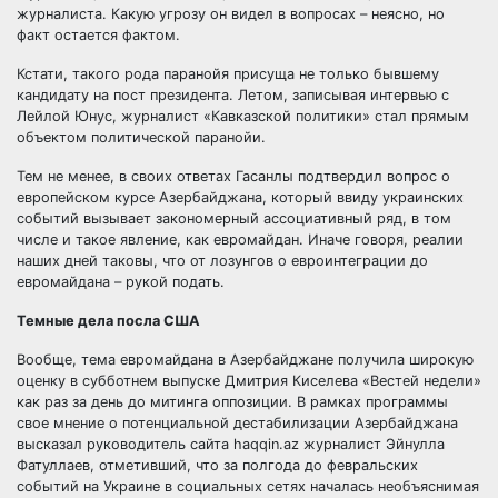
журналиста. Какую угрозу он видел в вопросах – неясно, но
факт остается фактом.
Кстати, такого рода паранойя присуща не только бывшему
кандидату на пост президента. Летом, записывая интервью с
Лейлой Юнус, журналист «Кавказской политики» стал прямым
объектом политической паранойи.
Тем не менее, в своих ответах Гасанлы подтвердил вопрос о
европейском курсе Азербайджана, который ввиду украинских
событий вызывает закономерный ассоциативный ряд, в том
числе и такое явление, как евромайдан. Иначе говоря, реалии
наших дней таковы, что от лозунгов о евроинтеграции до
евромайдана – рукой подать.
Темные дела посла США
Вообще, тема евромайдана в Азербайджане получила широкую
оценку в субботнем выпуске Дмитрия Киселева «Вестей недели»
как раз за день до митинга оппозиции. В рамках программы
свое мнение о потенциальной дестабилизации Азербайджана
высказал руководитель сайта haqqin.az журналист Эйнулла
Фатуллаев, отметивший, что за полгода до февральских
событий на Украине в социальных сетях началась необъяснимая