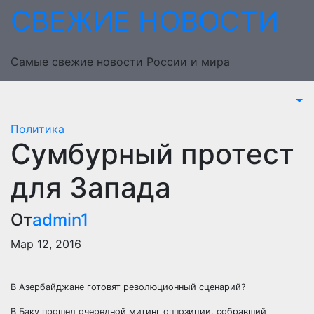
Перейти
СВЕЖИЕ НОВОСТИ
к
содержимому
Самые свежие новости России и мира
Политика
Сумбурный протест
для Запада
От
admin1
Мар 12, 2016
В Азербайджане готовят революционный сценарий?
В Баку прошел очередной митинг оппозиции, собравший