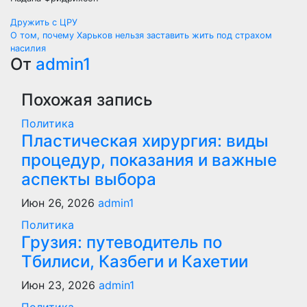
Навигация
Дружить с ЦРУ
О том, почему Харьков нельзя заставить жить под страхом
по
насилия
От
admin1
записям
Похожая запись
Политика
Пластическая хирургия: виды
процедур, показания и важные
аспекты выбора
Июн 26, 2026
admin1
Политика
Грузия: путеводитель по
Тбилиси, Казбеги и Кахетии
Июн 23, 2026
admin1