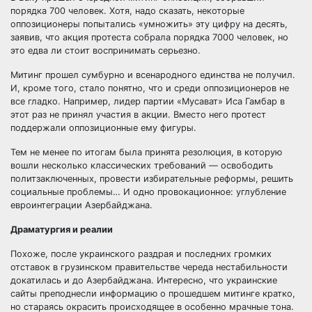
порядка 700 человек. Хотя, надо сказать, некоторые
оппозиционеры попытались «умножить» эту цифру на десять,
заявив, что акция протеста собрала порядка 7000 человек, но
это едва ли стоит воспринимать серьезно.
Митинг прошел сумбурно и всенародного единства не получил.
И, кроме того, стало понятно, что и среди оппозиционеров не
все гладко. Например, лидер партии «Мусават» Иса Гамбар в
этот раз не принял участия в акции. Вместо него протест
поддержали оппозиционные ему фигуры.
Тем не менее по итогам была принята резолюция, в которую
вошли несколько классических требований — освободить
политзаключенных, провести избирательные реформы, решить
социальные проблемы… И одно провокационное: углубление
евроинтеграции Азербайджана.
Драматургия и реалии
Похоже, после украинского раздрая и последних громких
отставок в грузинском правительстве череда нестабильности
докатилась и до Азербайджана. Интересно, что украинские
сайты преподнесли информацию о прошедшем митинге кратко,
но стараясь окрасить происходящее в особенно мрачные тона.