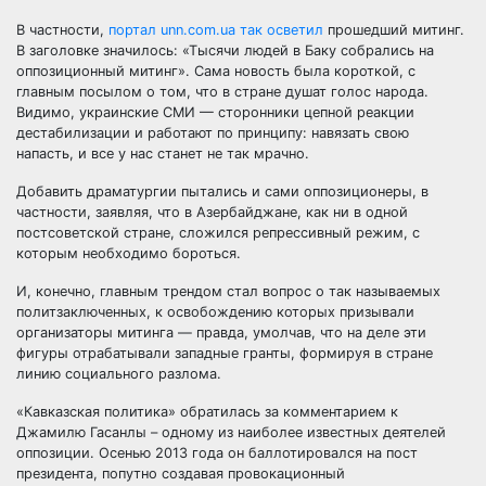
В частности,
портал unn.com.ua так осветил
прошедший митинг.
В заголовке значилось: «Тысячи людей в Баку собрались на
оппозиционный митинг». Сама новость была короткой, с
главным посылом о том, что в стране душат голос народа.
Видимо, украинские СМИ — сторонники цепной реакции
дестабилизации и работают по принципу: навязать свою
напасть, и все у нас станет не так мрачно.
Добавить драматургии пытались и сами оппозиционеры, в
частности, заявляя, что в Азербайджане, как ни в одной
постсоветской стране, сложился репрессивный режим, с
которым необходимо бороться.
И, конечно, главным трендом стал вопрос о так называемых
политзаключенных, к освобождению которых призывали
организаторы митинга — правда, умолчав, что на деле эти
фигуры отрабатывали западные гранты, формируя в стране
линию социального разлома.
«Кавказская политика» обратилась за комментарием к
Джамилю Гасанлы – одному из наиболее известных деятелей
оппозиции. Осенью 2013 года он баллотировался на пост
президента, попутно создавая провокационный