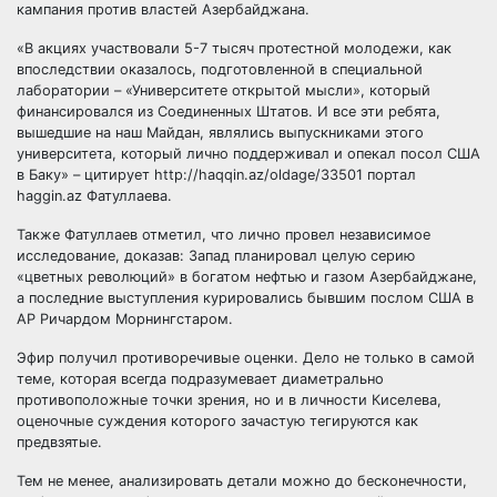
кампания против властей Азербайджана.
«В акциях участвовали 5-7 тысяч протестной молодежи, как
впоследствии оказалось, подготовленной в специальной
лаборатории – «Университете открытой мысли», который
финансировался из Соединенных Штатов. И все эти ребята,
вышедшие на наш Майдан, являлись выпускниками этого
университета, который лично поддерживал и опекал посол США
в Баку» – цитирует http://haqqin.az/oldage/33501 портал
haggin.az Фатуллаева.
Также Фатуллаев отметил, что лично провел независимое
исследование, доказав: Запад планировал целую серию
«цветных революций» в богатом нефтью и газом Азербайджане,
а последние выступления курировались бывшим послом США в
АР Ричардом Морнингстаром.
Эфир получил противоречивые оценки. Дело не только в самой
теме, которая всегда подразумевает диаметрально
противоположные точки зрения, но и в личности Киселева,
оценочные суждения которого зачастую тегируются как
предвзятые.
Тем не менее, анализировать детали можно до бесконечности,