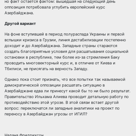
но факт остается фактом: вышедшая на следующий день
оппозиция потребовала углубить европейский курс
Азербайджана.
Другой вариант
На фоне вступившей в период полураспада Украины и первой
вспышки кризиса в Грузии, линия дестабилизации постепенно
доходит и до Азербайджана. Западные страны стараются
создать благоприятные условия для расшатывания социальной
остановки в республике, тем более из-за стремления Баку
проводить многовекторный курс и, в отличие от Киева и
Тбилиси, не присягать на верность Западу.
Однако пока стоит признать, что все попытки так называемой
демократической оппозиции расшатать ситуацию в
Азербайджане едва ли принесут какой бы то ни было результат.
Правительство Ильхама Алиева проводит детальную работу по
противодействию этой угрозе. В этой связи встает другой
вопрос: переключатся ли западные аналитики на проект по
переносу в Азербайджан угрозы от ИГИЛ?
Надана Фридрихсон