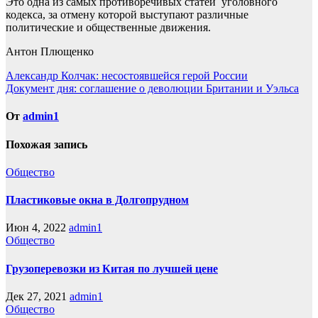
Это одна из самых противоречивых статей уголовного
кодекса, за отмену которой выступают различные
политические и общественные движения.
Антон Плющенко
Навигация
Александр Колчак: несостоявшейся герой России
Документ дня: соглашение о деволюции Британии и Уэльса
по
записям
От
admin1
Похожая запись
Общество
Пластиковые окна в Долгопрудном
Июн 4, 2022
admin1
Общество
Грузоперевозки из Китая по лучшей цене
Дек 27, 2021
admin1
Общество