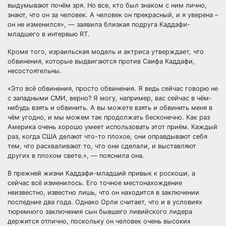
выдумывают почём зря. Но все, кто был знаком с ним лично,
знают, что он за человек. А человек он прекрасный, и я уверена –
он не изменился», — заявила близкая подруга Каддафи-
младшего в интервью RT.
Кроме того, израильская модель и актриса утверждает, что
обвинения, которые выдвигаются против Саифа Каддафи,
несостоятельны.
«Это всё обвинения, просто обвинения. Я ведь сейчас говорю не
с западными СМИ, верно? Я могу, например, вас сейчас в чём-
нибудь взять и обвинить. А вы можете взять и обвинить меня в
чём угодно, и мы можем так продолжать бесконечно. Как раз
Америка очень хорошо умеет использовать этот приём. Каждый
раз, когда США делают что-то плохое, они оправдывают себя
тем, что расхваливают то, что они сделали, и выставляют
других в плохом свете.», — пояснила она.
В прежней жизни Каддафи-младший привык к роскоши, а
сейчас всё изменилось. Его точное местонахождение
неизвестно, известно лишь, что он находится в заключении
последние два года. Однако Орли считает, что и в условиях
тюремного заключения сын бывшего ливийского лидера
держится отлично, поскольку он человек очень высоких