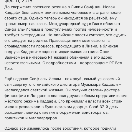
Фев 11, 2016
До свержения прежнего режима в Ливии Саиф аль-Ислам
Каддафи был самым влиятельным человеком в стране после
своего отца. Однако теперь он находится за решёткой, ему
грозит смертная казнь. Международный суд в Гааге обвиняет
Саифа аль-Ислама в преступлениях против
человечности и
требует экстрадиции. Но ливийские власти считают, что судить
его следует на родине. Правозащитники сомневаются в
справедливости процесса, проходящего в Ливии, а близкая
подруга Каддафи-младшего израильская актриса Орли
Вайнерман в интервью RT назвала обвинения в его адрес
несостоятельными. С подробностями – корреспондент RT Бел
Трю.
Ещё недавно Саиф аль-Ислам – пожалуй, самый узнаваемый
сын свергнутого ливийского диктатора Муаммара Каддафи –
наслаждался светской жизнью. Он получил степень доктора
философии в Лондоне и являлся дружелюбным представителем
жёсткого режима Каддафи. Его принимали власти всех стран
мира и развлекали в Букингемском дворце. Свой 37-й день
рождения ливиец отметил в окружении аристократов,
политиков и миллиардеров.
Однако всё изменилось после восстания, которое подняли