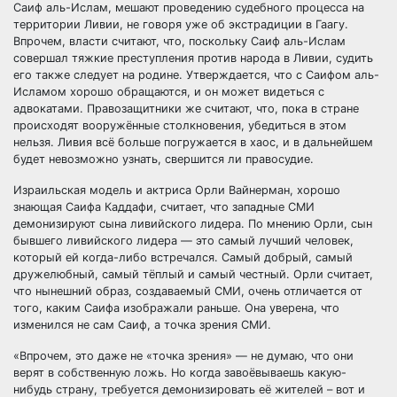
Саиф аль-Ислам, мешают проведению судебного процесса на
территории Ливии, не говоря уже об экстрадиции в Гаагу.
Впрочем, власти считают, что, поскольку Саиф аль-Ислам
совершал тяжкие преступления против народа в Ливии, судить
его также следует на родине. Утверждается, что с Саифом аль-
Исламом хорошо обращаются, и он может видеться с
адвокатами. Правозащитники же считают, что, пока в стране
происходят вооружённые столкновения, убедиться в этом
нельзя. Ливия всё больше погружается в хаос, и в дальнейшем
будет невозможно узнать, свершится ли правосудие.
Израильская модель и актриса Орли Вайнерман, хорошо
знающая Саифа Каддафи, считает, что западные СМИ
демонизируют сына ливийского лидера. По мнению Орли, сын
бывшего ливийского лидера — это самый лучший человек,
который ей когда-либо встречался. Самый добрый, самый
дружелюбный, самый тёплый и самый честный. Орли считает,
что нынешний образ, создаваемый СМИ, очень отличается от
того, каким Саифа изображали раньше. Она уверена, что
изменился не сам Саиф, а точка зрения СМИ.
«Впрочем, это даже не «точка зрения» — не думаю, что они
верят в собственную ложь. Но когда завоёвываешь какую-
нибудь страну, требуется демонизировать её жителей – вот и