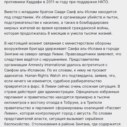
противники Каддафи в 2011-м году при поддержке НАТО.
Вместе с младшим братом Саади Саиф аль-Ислам находится
под следствием. Их обвиняют в организации убийств и пыток,
подстрекательстве к насилию, а также в бомбардировке
мирных жителей во время кровавой гражданской войны,
которая продолжалась 8 месяцев и унесла тысячи жизней.
В настоящий момент связанная с министерством обороны
вооружённая бригада удерживает Саифа аль-Ислама в городе
Зинтане на северо-западе Ливии. Правозащитники заявляют, что
следствие ведётся с нарушениями. Представителям
организации Amnesty International удалось встретиться с
Саифом аль-Исламом. По их словам, к нему не пускают
адвокатов. Human Rights Watch это подтвердила, заявив, что,
если ничего не изменится, судебное разбирательство
превратится в фарс. В Ливии сейчас очень сложная ситуация. В
стране действуют две администрации. Официально избранные
парламент и правительство находятся примерно в тысяче
километров к востоку отсюда в Тобруке, а в Триполи
правительство и парламент сформированы коалицией «Рассвет
Ливии», которая контролирует город с августа. По словам
представителей власти, ситуация вызывает серьёзное
беспокойство. Столкновения в районе Зинтана, где содержится