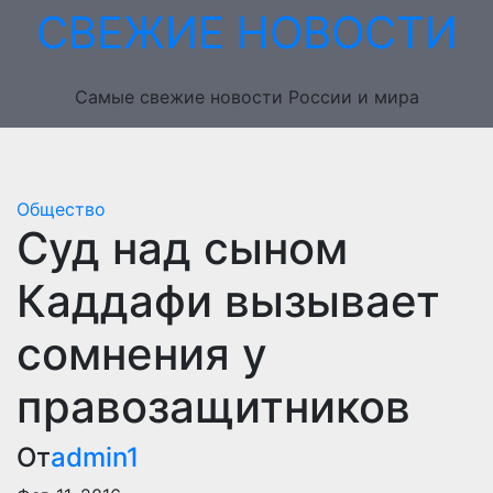
Перейти
СВЕЖИЕ НОВОСТИ
к
содержимому
Самые свежие новости России и мира
Общество
Суд над сыном
Каддафи вызывает
сомнения у
правозащитников
От
admin1