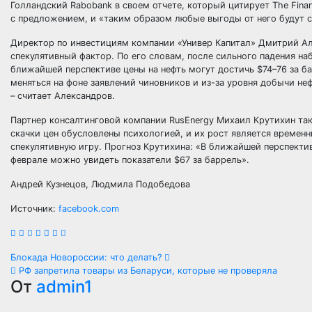
Голландский Rabobank в своем отчете, который цитирует The Finan
с предложением, и «таким образом любые выгоды от него будут с
Директор по инвестициям компании «Универ Капитал» Дмитрий Але
спекулятивный фактор. По его словам, после сильного падения наб
ближайшей перспективе цены на нефть могут достичь $74–76 за ба
меняться на фоне заявлений чиновников и из-за уровня добычи неф
– считает Александров.
Партнер консалтинговой компании RusEnergy Михаил Крутихин так
скачки цен обусловлены психологией, и их рост является времен
спекулятивную игру. Прогноз Крутихина: «В ближайшей перспективе
феврале можно увидеть показатели $67 за баррель».
Андрей Кузнецов, Людмила Подобедова
Источник:
facebook.com
Навигация
Блокада Новороссии: что делать?
РФ запретила товары из Беларуси, которые не проверяла
по
От
admin1