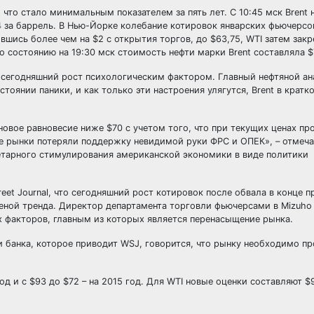
 что стало минимальным показателем за пять лет. С 10:45 мск Brent 
14 за баррель. В Нью-Йорке колебание котировок январских фьючерсо
шись более чем на $2 с открытия торгов, до $63,75, WTI затем закр
 состоянию на 19:30 мск стоимость нефти марки Brent составляла $
т сегодняшний рост психологическим фактором. Главный нефтяной ан
стоянии паники, и как только эти настроения улягутся, Brent в крат
овое равновесие ниже $70 с учетом того, что при текущих ценах пр
е рынки потеряли поддержку невидимой руки ФРС и ОПЕК», – отмеча
нетарного стимулирования американской экономики в виде политики
treet Journal, что сегодняшний рост котировок после обвала в конце 
сменой тренда. Директор департамента торговли фьючерсами в Mizuho 
х факторов, главным из которых является перенасыщение рынка.
и банка, которое приводит WSJ, говорится, что рынку необходимо п
год и с $93 до $72 – на 2015 год. Для WTI новые оценки составляют $