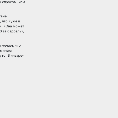
со спросом, чем
твие
, что «уже в
ь». «Она может
0 за баррель»,
тмечает, что
оминают
уто. В январе-