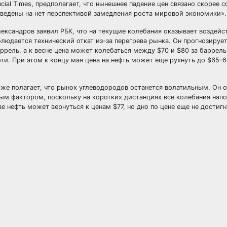
cial Times, предполагает, что нынешнее падение цен связано скорее 
ведены на нет перспективой замедления роста мировой экономики».
ксандров заявил РБК, что на текущие колебания оказывает воздейс
людается технический откат из-за перегрева рынка. Он прогнозирует
ррель, а к весне цена может колебаться между $70 и $80 за баррел
ти. При этом к концу мая цена на нефть может еще рухнуть до $65–6
же полагает, что рынок углеводородов останется волатильным. Он о
ным фактором, поскольку на коротких дистанциях все колебания нап
 нефть может вернуться к ценам $77, но дно по цене еще не достигн