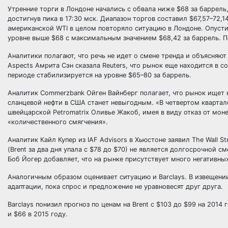
Утренние торги в Лондоне начались с обвала ниже $68 за баррель,
достигнув пика в 17:30 мск. Диапазон торгов составил $67,57–72,
американской WTI в целом повторяло ситуацию в Лондоне. Опустив
уровне выше $68 с максимальным значением $68,42 за баррель. По
Аналитики полагают, что речь не идет о смене тренда и объясняю
Aspects Амрита Сэн сказала Reuters, что рынок еще находится в со
периоде стабилизируется на уровне $65–80 за баррель.
Аналитик Commerzbank Ойген Вайнберг полагает, что рынок ищет н
сланцевой нефти в США станет невыгодным. «В четвертом квартал
швейцарской Petromatrix Оливье Жакоб, имея в виду отказ от мо
«количественного смягчения».
Аналитик Кайл Купер из IAF Advisors в Хьюстоне заявил The Wall S
(Brent за два дня упала с $78 до $70) не является долгосрочной 
Боб Йогер добавляет, что на рынке присутствует много негативны
Аналогичным образом оценивает ситуацию и Barclays. В извещени
адаптации, пока спрос и предложение не уравновесят друг друга.
Barclays понизил прогноз по ценам на Brent с $103 до $99 на 2014 
и $66 в 2015 году.