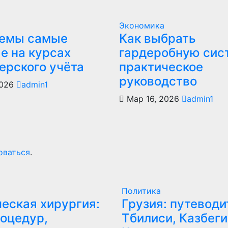
Экономика
темы самые
Как выбрать
е на курсах
гардеробную сис
ерского учёта
практическое
руководство
2026
admin1
Мар 16, 2026
admin1
оваться
.
Политика
еская хирургия:
Грузия: путеводи
оцедур,
Тбилиси, Казбеги