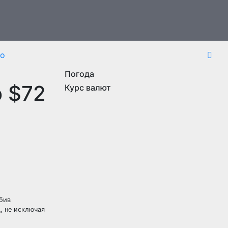
то
Погода
о $72
Курс валют
бив
, не исключая