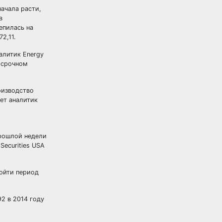
начала расти,
в
епилась на
72,11.
алитик Energy
косрочном
оизводство
ет аналитик
прошлой недели
Securities USA
ройти период
92 в 2014 году