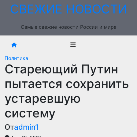
Перейти
СВЕЖИЕ НОВОСТИ
к
содержимому
Самые свежие новости России и мира
Политика
Стареющий Путин
пытается сохранить
устаревшую
систему
От
admin1