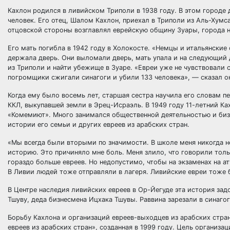
Кахлон родился в ливийском Триполи в 1938 году. В этом городе
человек. Его отец, Шалом Кахлон, приехал в Триполи из Аль-Хумс
отцовской стороны возглавлял еврейскую общину Зуары, города н
Его мать погибла в 1942 году в Холокосте. «Немцы и итальянские 
держала дверь. Они выломали дверь, мать упала и на следующий 
из Триполи и найти убежище в Зуаре. «Евреи уже не чувствовали с
погромщики сжигали синагоги и убили 133 человека», — сказал о
Когда ему было восемь лет, старшая сестра научила его словам п
ККЛ, выкупавшей земли в Эрец-Исраэль. В 1949 году 11-летний Ка
«Комемиют». Много занимался общественной деятельностью и бизн
истории его семьи и других евреев из арабских стран.
«Мы всегда были вторыми по значимости. В школе меня никогда не 
историю. Это причиняло мне боль. Меня злило, что говорили толь
гораздо больше евреев. Но недопустимо, чтобы на экзаменах на а
В Ливии людей тоже отправляли в лагеря. Ливийские евреи тоже 
В Центре наследия ливийских евреев в Ор-Йегуде эта история за
Тшуву, деда бизнесмена Ицхака Тшувы. Раввина зарезали в синагог
Борьбу Кахлона и организаций евреев-выходцев из арабских стр
евреев из арабских стран», созданная в 1999 году. Цель организа