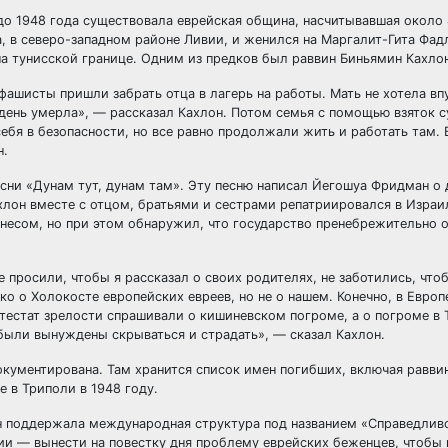
 до 1948 года существовала еврейская община, насчитывавшая около
а, в северо-западном районе Ливии, и женился на Маргалит-Гита Фад
а тунисской границе. Одним из предков был раввин Биньямин Кахлон
фашисты пришли забрать отца в лагерь на работы. Мать не хотела впу
день умерла», — рассказал Кахлон. Потом семья с помощью взяток 
ебя в безопасности, но все равно продолжали жить и работать там. 
н.
есни «Дунам тут, дунам там». Эту песню написал Йегошуа Фридман о
хлон вместе с отцом, братьями и сестрами репатриировался в Израил
есом, но при этом обнаружил, что государство пренебрежительно о
просили, чтобы я рассказал о своих родителях, не заботились, чтоб
ко о Холокосте европейских евреев, но не о нашем. Конечно, в Европ
ттестат зрелости спрашивали о кишиневском погроме, а о погроме в 
были вынуждены скрываться и страдать», — сказал Кахлон.
документирована. Там хранится список имен погибших, включая равви
е в Триполи в 1948 году.
ан поддержала международная структура под названием «Справедлив
ции — вынести на повестку дня проблему еврейских беженцев, чтобы 