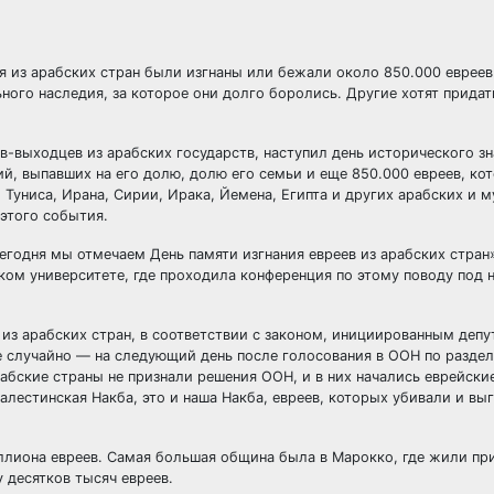
ия из арабских стран были изгнаны или бежали около 850.000 евреев
ного наследия, за которое они долго боролись. Другие хотят прида
-выходцев из арабских государств, наступил день исторического зн
й, выпавших на его долю, долю его семьи и еще 850.000 евреев, ко
Туниса, Ирана, Сирии, Ирака, Йемена, Египта и других арабских и 
 этого события.
Сегодня мы отмечаем День памяти изгнания евреев из арабских стран
ом университете, где проходила конференция по этому поводу под 
 из арабских стран, в соответствии с законом, инициированным деп
 случайно — на следующий день после голосования в ООН по раздел
абские страны не признали решения ООН, и в них начались еврейск
палестинская Накба, это и наша Накба, евреев, которых убивали и вы
иллиона евреев. Самая большая община была в Марокко, где жили п
 десятков тысяч евреев.