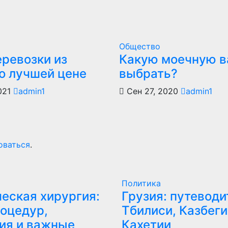
Общество
еревозки из
Какую моечную в
по лучшей цене
выбрать?
021
admin1
Сен 27, 2020
admin1
оваться
.
Политика
еская хирургия:
Грузия: путеводи
оцедур,
Тбилиси, Казбеги
ия и важные
Кахетии