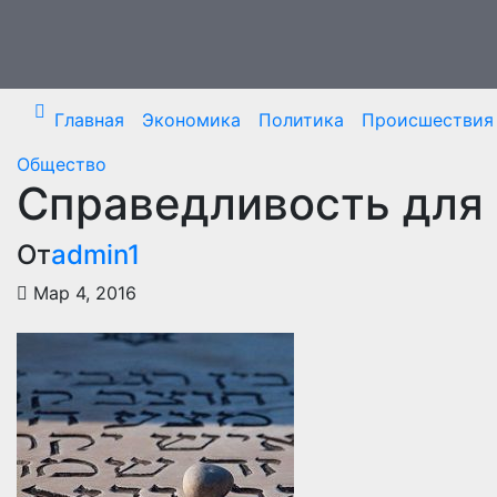
Перейти
к
содержимому
Главная
Экономика
Политика
Происшествия
Общество
Справедливость для
От
admin1
Мар 4, 2016