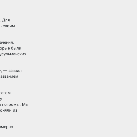
. Для
ть своим
ачения.
торые были
мусульманских
», — заявил
названием
утатом
у
ие погромы. Мы
гоняли из
римерно