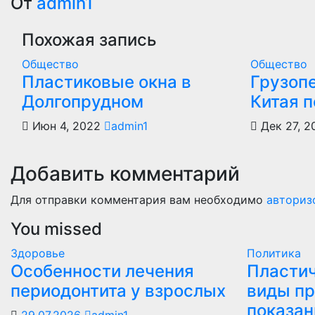
по
От
admin1
записям
Похожая запись
Общество
Общество
Пластиковые окна в
Грузоп
Долгопрудном
Китая 
Июн 4, 2022
admin1
Дек 27, 2
Добавить комментарий
Для отправки комментария вам необходимо
авториз
You missed
Здоровье
Политика
Особенности лечения
Пластич
периодонтита у взрослых
виды пр
показан