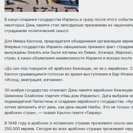
В канун создания государства Израиль и сразу после этого событ
некоторых День памяти стал запоздалым признанием их националь
страданиям политический смысл.
Для Меира Кахлона, председателя объединения организаций евреев
Впервые государство Израиль официально признало факт страдани
вынуждены бежать или были изгнаны из Ливии, Алжира, Марокко, 
стран, в канун объявления независимости Израиля и вскоре после
«До сих пор говорили об арабских беженцах, но не о еврейских. 
Кахлон срывающимся голосом во время выступления в Бар-Иланск
«Исход, эмиграция, изгнание».
30 ноября государство отмечает День памяти еврейских беженцев
Шимоном Охайоном (партия «Наш дом Израиль»). Дата выбрана не
подмандатной Палестины и созданию еврейского государства. «Ар
хотим запомнить этот день, как день нашей Накбы. Это не только 
арабских стран», — сказал Кахлон газете «Гаарец».
В 1948 году в арабских и исламских странах проживало около м
250.000 евреев. Сегодня во всех арабских странах проживают пару