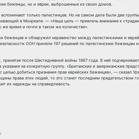
ие беженцы, но и евреи, выброшенные из своих домов.
 вспоминают только палестинцев. Но на самом деле были две групп
живающий в Монреале. — «Наша цель — привлечь внимание к страдан
о же время и почти в таком же количестве».
ии беженцев и обнаружил неравенство между палестинскими и евре
безопасности ООН приняли 197 решений по палестинским беженцам и
 принятая после Шестидневной войны 1967 года. В ней подчеркивае
указания на конкретную группу. «Британские и американские предс
с целью добиться признания прав еврейских беженцев», — сказал Ур
ищены права этих людей, то это станет последним предательством г
шит их надежды на справедливость.
у