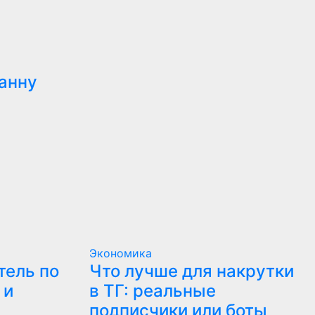
анну
Экономика
тель по
Что лучше для накрутки
 и
в ТГ: реальные
подписчики или боты