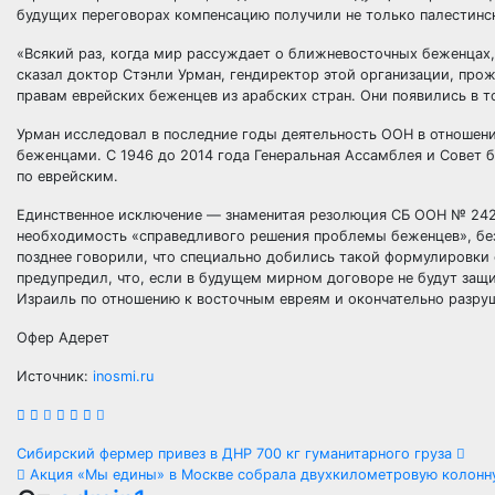
будущих переговорах компенсацию получили не только палестинск
«Всякий раз, когда мир рассуждает о ближневосточных беженцах,
сказал доктор Стэнли Урман, гендиректор этой организации, про
правам еврейских беженцев из арабских стран. Они появились в т
Урман исследовал в последние годы деятельность ООН в отношен
беженцами. С 1946 до 2014 года Генеральная Ассамблея и Совет 
по еврейским.
Единственное исключение — знаменитая резолюция СБ ООН № 242,
необходимость «справедливого решения проблемы беженцев», без 
позднее говорили, что специально добились такой формулировки 
предупредил, что, если в будущем мирном договоре не будут защ
Израиль по отношению к восточным евреям и окончательно разру
Офер Адерет
Источник:
inosmi.ru
Навигация
Сибирский фермер привез в ДНР 700 кг гуманитарного груза
Акция «Мы едины» в Москве собрала двухкилометровую колонн