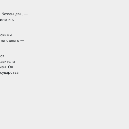
ы беженцев», —
иям и к
йскими
 ни одного —
тся
тавители
ман. Он
осударства