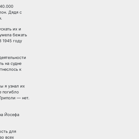
 40.000
лон. Дядя с
.
скать их и
сумела бежать
В 1945 году
 деятельности
ь на судне
тнеслось к
ы я узнал их
е погибло
Триполи — нет.
на Йосефа
ость для
во всех