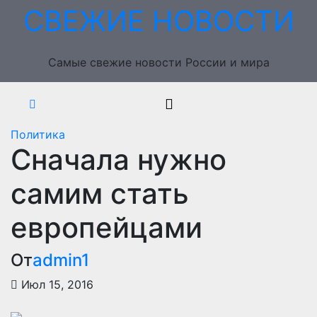
Перейти
СВЕЖИЕ НОВОСТИ
к
содержимому
Самые свежие новости России и мира
Политика
Сначала нужно
самим стать
европейцами
От
admin1
Июл 15, 2016