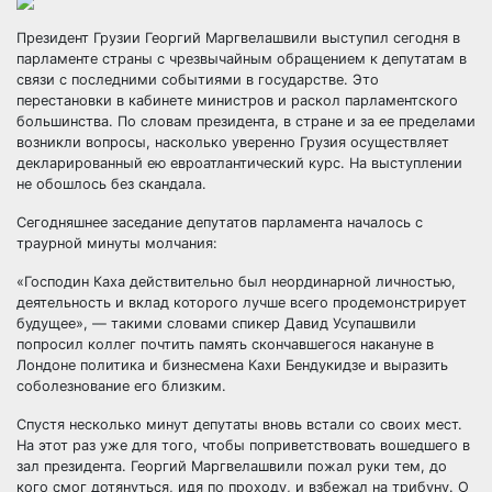
Президент Грузии Георгий Маргвелашвили выступил сегодня в
парламенте страны с чрезвычайным обращением к депутатам в
связи с последними событиями в государстве. Это
перестановки в кабинете министров и раскол парламентского
большинства. По словам президента, в стране и
за ее пределами
возникли вопросы, насколько уверенно Грузия осуществляет
декларированный ею евроатлантический курс. На выступлении
не обошлось без скандала.
Сегодняшнее заседание депутатов парламента началось с
траурной минуты молчания:
«Господин Каха действительно был неординарной личностью,
деятельность и вклад которого лучше всего продемонстрирует
будущее», — такими словами спикер Давид Усупашвили
попросил коллег почтить память скончавшегося накануне в
Лондоне политика и бизнесмена Кахи Бендукидзе и выразить
соболезнование его близким.
Спустя несколько минут депутаты вновь встали со своих мест.
На этот раз уже для того, чтобы поприветствовать вошедшего в
зал президента. Георгий Маргвелашвили пожал руки тем, до
кого смог дотянуться, идя по проходу, и взбежал на трибуну. О