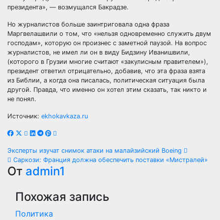
президента», — возмущался Бакрадзе.
Но журналистов больше заинтриговала одна фраза
Маргвелашвили о том, что «нельзя одновременно служить двум
господам», которую он произнес с заметной паузой. На вопрос
журналистов, не имел ли он в виду Бидзину Иванишвили,
(которого в Грузии многие считают «закулисным правителем»),
президент ответил отрицательно, добавив, что эта фраза взята
из Библии, а когда она писалась, политическая ситуация была
другой. Правда, что именно он хотел этим сказать, так никто и
не понял.
Источник:
ekhokavkaza.ru
Навигация
Эксперты изучат снимок атаки на малайзийский Boeing
Саркози: Франция должна обеспечить поставки «Мистралей»
по
От
admin1
записям
Похожая запись
Политика