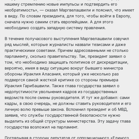
нашему стремлению новые импульсы и подтвердить его
необратимость», — сказал Маргвелашвили и пояснил, что имеет
в виду. По словам президента, для того, чтобы войти в Европу,
сначала нужно самим стать европейцами. А для этого
необходимо создать западную систему правления.
В течение получасового выступления Маргвелашвили озвучил
ряд мыслей, которые журналисты назвали тезисами и даже
практическими советами. Причем адресованными не столько
парламенту, сколько правительству. Так, президент заявил о
том, что необходимо защищать политиков от дискредитации,
вероятно, имея в виду ситуацию вокруг бывшего министра
обороны Ираклия Аласания, который уже несколько раз
подвергся самой жесткой критике со стороны премьера
Ираклия Гарибашвили. Также глава государства заявил о
недопустимости увольнения кадров из государственных
ведомств после смены руководителя. И тут же добавил: сами
кадры, в свою очередь, не должны ставить руководителя и его
личную волю превыше закона. Вспомнил президент и об МВД,
заявив, что службы государственной безопасности нужно
выделить из общей структуры министерства. Эту задачу глава
государства возложил на парламент.
Поглядывая в сторону депутатов от оппозиционного «Единого