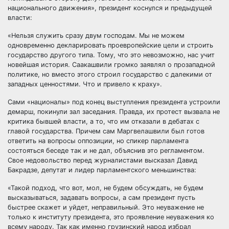
национального движения», президент коснулся и предыдущей
власти:
«Нельзя служить сразу двум господам. Мы не можем
одновременно декларировать проевропейские цели и строить
государство другого типа. Тому, что это невозможно, нас учит
новейшая история. Саакашвили громко заявлял о прозападной
политике, но вместо этого строил государство с далекими от
западных ценностями. Что и привело к краху».
Сами «националы» под конец выступления президента устроили
демарш, покинули зал заседания. Правда, их протест вызвала не
критика бывшей власти, а то, что им отказали в дебатах с
главой государства. Причем сам Маргвелашвили был готов
ответить на вопросы оппозиции, но спикер парламента
состояться беседе так и не дал, объяснив это регламентом.
Свое недовольство перед журналистами высказал Давид
Бакрадзе, депутат и лидер парламентского меньшинства:
«Такой подход, что вот, мол, не будем обсуждать, не будем
высказываться, задавать вопросы, а сам президент пусть
быстрее скажет и уйдет, неправильный. Это неуважение не
только к институту президента, это проявление неуважения ко
всему народу. Так как именно грузинский народ избрал