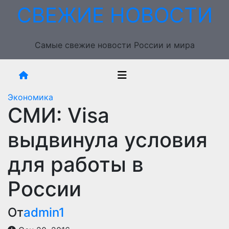
Перейти
СВЕЖИЕ НОВОСТИ
к
содержимому
Самые свежие новости России и мира
Экономика
СМИ: Visa
выдвинула условия
для работы в
России
От
admin1