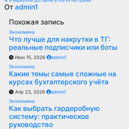
В Мариуполь доставлен уголь из Австралии
по
От
admin1
записям
Похожая запись
Экономика
Что лучше для накрутки в ТГ:
реальные подписчики или боты
Июн 15, 2026
admin1
Экономика
Какие темы самые сложные на
курсах бухгалтерского учёта
Апр 23, 2026
admin1
Экономика
Как выбрать гардеробную
систему: практическое
руководство