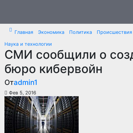
Перейти
к
содержимому
Главная
Экономика
Политика
Происшествия
Наука и технологии
СМИ сообщили о соз
бюро кибервойн
От
admin1
Фев 5, 2016