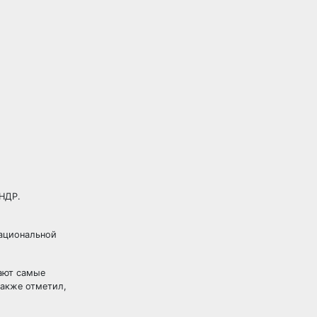
КНДР.
национальной
тают самые
также отметил,