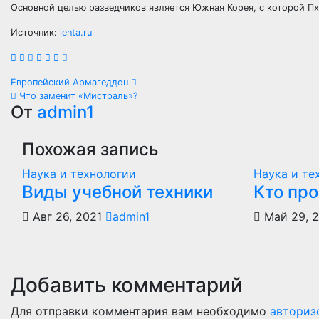
Основной целью разведчиков является Южная Корея, с которой Пх
Источник:
lenta.ru
Навигация
Европейский Армагеддон
Что заменит «Мистраль»?
по
От
admin1
записям
Похожая запись
Наука и технологии
Наука и те
Виды учебной техники
Кто пр
Авг 26, 2021
admin1
Май 29, 
Добавить комментарий
Для отправки комментария вам необходимо
авториз