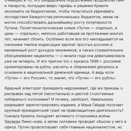
Очевидно и то, что безудержное подорожание продовольствия
и лекарств, ползущие вверх тарифы и решение Кремля
экономить на бюджетниках, чтобы попытаться уврачевать
последствия банкротства региональных бюджетов, никак не
могли способствовать дальнейшему росту популярности
Путина. Политтехнологическая схема «Путин — отдельно, а
цены — отдельно», неплохо работавшая на протяжении многих
лет, начинает сбоить. Особенно если все это накладывается на
снижение темпов индексации зарплат простых россиян и
неизменный рост доходов чиновников, а также стремительное
обесценивание нацвалюты — с начала года она девальвировала
уже на четверть. И это притом что с кризиса 1998 г. россияне
ориентированы на рубль: расчеты и сбережения делались в
основном в национальной денежной единице. А ведь если
«Путин — это Россия», то значит, что «Путин — это рубль».
Ядерный электорат президента недоумевает, где же приказы о
расправах над пятой (несогласные) и шестой («системные
либералы») колоннами? И почему, наоборот, Навальному
разрешают зарегистрировать издание, а Маша Гайдар получает
крупный президентский грант на правозащитную деятельность?
Сначала Кремль поощряет активного сторонника войны
Эдуарда Лимо-нова, а затем силовики проводят обыски у него в
офисе. Путин провозглашает себя главным националистом, но