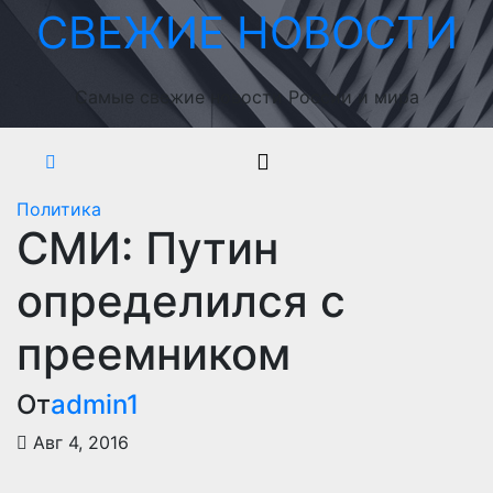
Перейти
СВЕЖИЕ НОВОСТИ
к
содержимому
Самые свежие новости России и мира
Политика
СМИ: Путин
определился с
преемником
От
admin1
Авг 4, 2016