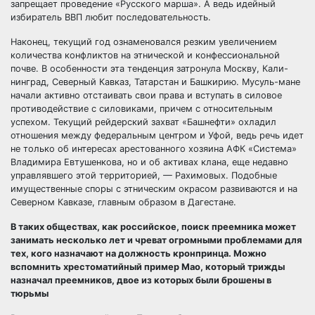
запрещает проведение «Русского марша». А ведь идейный
избиратель ВВП любит последовательность.
Наконец, текущий год ознаменовался резким увеличением
количества конфликтов на этнической и конфессиональной
почве. В особенности эта тенденция затронула Москву, Кали-
нинград, Северный Кавказ, Татарстан и Башкирию. Мусуль-мане
начали активно отстаивать свои права и вступать в силовое
противодействие с силовиками, причем с относительным
успехом. Текущий рейдерский захват «Башнефти» охладил
отношения между федеральным центром и Уфой, ведь речь идет
не только об интересах арестованного хозяина АФК «Система»
Владимира Евтушенкова, но и об активах клана, еще недавно
управлявшего этой территорией, — Рахимовых. Подобные
имущественные споры с этническим окрасом развиваются и на
Северном Кавказе, главным образом в Дагестане.
В таких обществах, как российское, поиск преемника может
занимать несколько лет и чреват огромными проблемами для
тех, кого назначают на должность кронпринца. Можно
вспомнить хрестоматийный пример Мао, который трижды
назначал преемников, двое из которых были брошены в
тюрьмы