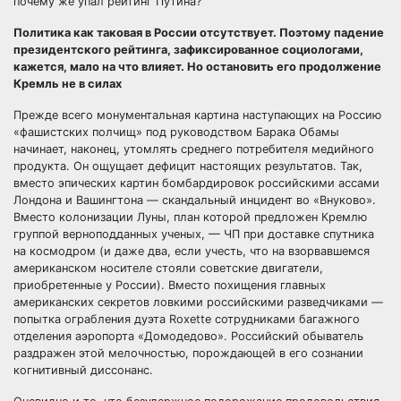
почему же упал рейтинг Путина?
Политика как таковая в России отсутствует. Поэтому падение
президентского рейтинга, зафиксированное социологами,
кажется, мало на что влияет. Но остановить его продолжение
Кремль не в силах
Прежде всего монументальная картина наступающих на Россию
«фашистских полчищ» под руководством Барака Обамы
начинает, наконец, утомлять среднего потребителя медийного
продукта. Он ощущает дефицит настоящих результатов. Так,
вместо эпических картин бомбардировок российскими ассами
Лондона и Вашингтона — скандальный инцидент во «Внуково».
Вместо колонизации Луны, план которой предложен Кремлю
группой верноподданных ученых, — ЧП при доставке спутника
на космодром (и даже два, если учесть, что на взорвавшемся
американском носителе стояли советские двигатели,
приобретенные у России). Вместо похищения главных
американских секретов ловкими российскими разведчиками —
попытка ограбления дуэта Roxette сотрудниками багажного
отделения аэропорта «Домодедово». Российский обыватель
раздражен этой мелочностью, порождающей в его сознании
когнитивный диссонанс.