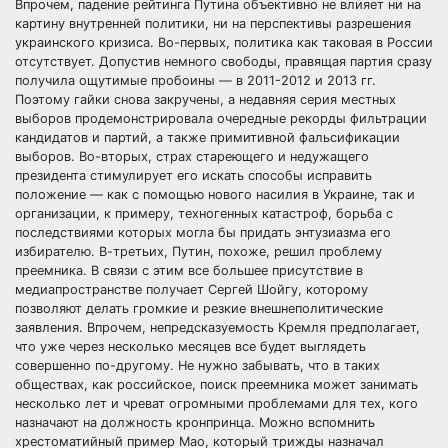
Впрочем, падение рейтинга Путина объективно не влияет ни на
картину внутренней политики, ни на перспективы разрешения
украинского кризиса. Во-первых, политика как таковая в России
отсутствует. Допустив немного свободы, правящая партия сразу
получила ощутимые пробоины — в 2011-2012 и 2013 гг.
Поэтому гайки снова закручены, а недавняя серия местных
выборов продемонстрировала очередные рекорды фильтрации
кандидатов и партий, а также примитивной фальсификации
выборов. Во-вторых, страх стареющего и недужащего
президента стимулирует его искать способы исправить
положение — как с помощью нового насилия в Украине, так и
организации, к примеру, техногенных катастроф, борьба с
последствиями которых могла бы придать энтузиазма его
избирателю. В-третьих, Путин, похоже, решил проблему
преемника. В связи с этим все большее присутствие в
медиапространстве получает Сергей Шойгу, которому
позволяют делать громкие и резкие внешнеполитические
заявления. Впрочем, непредсказуемость Кремля предполагает,
что уже через несколько месяцев все будет выглядеть
совершенно по-другому. Не нужно забывать, что в таких
обществах, как российское, поиск преемника может занимать
несколько лет и чреват огромными проблемами для тех, кого
назначают на должность кронпринца. Можно вспомнить
хрестоматийный пример Мао, который трижды назначал