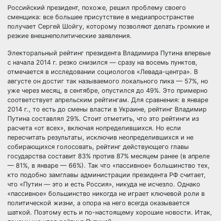
Российский президент, похоже, решил проблему своего
сменщика: все большее присутствие в медиапространстве
получает Сергей Шойгу, которому позволяют делать громкие и
резкие внешнеполитические заявления.
Электоральный рейтинг президента Владимира Путина впервые
с
начала 2014 г. резко снизился — сразу на восемь пунктов,
отмечается в исследовании социологов «Левада-центра». В
августе он достиг так называемого локального пика — 57%, но
уже через месяц, в сентябре, опустился до 49%. Это примерно
соответствует апрельским рейтингам. Для сравнения: в январе
2014 г., то есть до смены власти в Украине, рейтинг Владимир
Путина составлял 29%. Стоит отметить, что это рейтинги из
расчета «от всех», включая нопределившихся. Но если
пересчитать результаты, исключив неопределившихся и не
собирающихся голосовать, рейтинг действующего главы
государства составит 83% против 87% месяцем ранее (в апреле
— 81%, в январе — 66%). Так что «пассивное» большинство тех,
кто подобно замглавы администрации президента РФ считает,
что «Путин — это и есть Россия», никуда не исчезло. Однако
«пассивное» большинство никогда не играет ключевой роли в
политической жизни, а опора на него всегда оказывается
шаткой. Поэтому есть и по-настоящему хорошие новости. Итак,