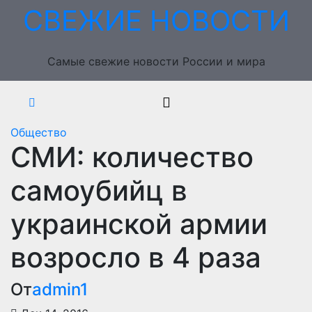
Перейти
СВЕЖИЕ НОВОСТИ
к
содержимому
Самые свежие новости России и мира
Общество
СМИ: количество
самоубийц в
украинской армии
возросло в 4 раза
От
admin1