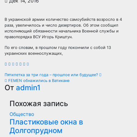
Дек 14, 2016
В украинской армии количество самоубийств возросло в 4
раза, увеличилось и число дезертиров. Об этом сообщил
исполняющий обязанности начальника Военной службы и
правопорядка ВСУ Игорь Криштун.
По его словам, в прошлом году покончили с собой 13
украинских военнослужащих,
Навигация
Пятилетка за три года – прошлое или будущее?
FEMEN обнажились в Ватикане
по
От
admin1
записям
Похожая запись
Общество
Пластиковые окна в
Долгопрудном